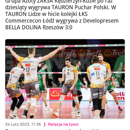
Grupa Azoty ZAKSA Kędzierzyn-Koźle po raz
dziesiąty wygrywa TAURON Puchar Polski. W
TAURON Lidze w hicie kolejki ŁKS
Commercecon Łódź wygrywa z Developresem
BELLA DOLINA Rzeszów 3:0
24 Luty 2023, 17:36
Relacje na żywo