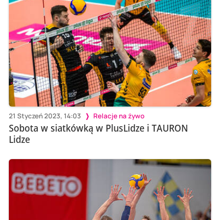
21 Styczeń 2023, 14:03
Relacje na żywo
Sobota w siatkówką w PlusLidze i TAURON
Lidze