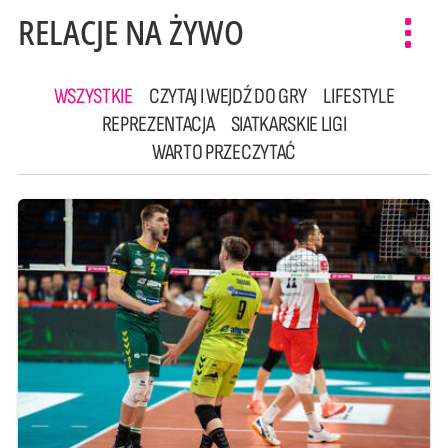
RELACJE NA ŻYWO
Toggl
navig
WSZYSTKIE
CZYTAJ I WEJDŹ DO GRY
LIFESTYLE
REPREZENTACJA
SIATKARSKIE LIGI
WARTO PRZECZYTAĆ