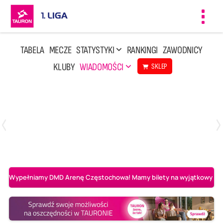
Toggl
navig
TABELA
MECZE
STATYSTYKI
RANKINGI
ZAWODNICY
KLUBY
WIADOMOŚCI
SKLEP
Czwartek, 23 Kwi, 17:30
3
1
BBTS Bielsko-Biała
CUK Anioły Toruń
Wypełniamy DMD Arenę Częstochowa! Mamy bilety na wyjątkowy mecz 