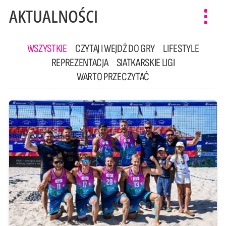
AKTUALNOŚCI
Toggl
navig
WSZYSTKIE
CZYTAJ I WEJDŹ DO GRY
LIFESTYLE
REPREZENTACJA
SIATKARSKIE LIGI
WARTO PRZECZYTAĆ