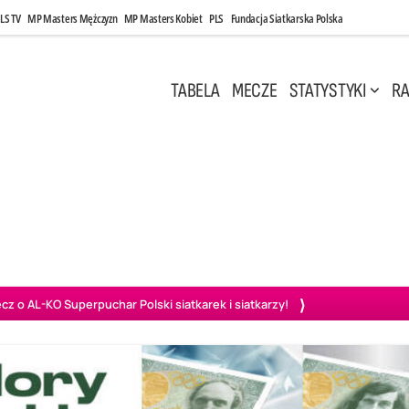
LS TV
MP Masters Mężczyzn
MP Masters Kobiet
PLS
Fundacja Siatkarska Polska
TABELA
MECZE
STATYSTYKI
RA
 Kwi, 17:00
Niedziela, 26 Kwi, 20:00
0
3
3
1
uń
BBTS Bielsko-Biała
GKS Katowice
KKS M
o AL-KO Superpuchar Polski siatkarek i siatkarzy!