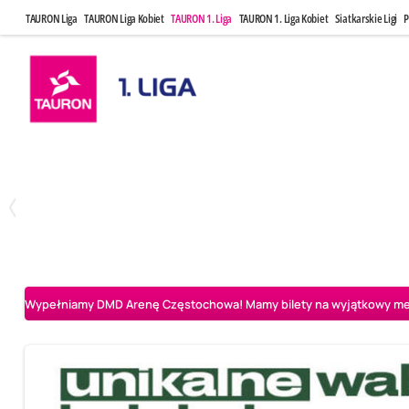
TAURON Liga
TAURON Liga Kobiet
TAURON 1. Liga
TAURON 1. Liga Kobiet
Siatkarskie Ligi
P
Czwartek, 23 Kwi, 17:30
Niedziela, 26
3
1
BBTS Bielsko-Biała
CUK Anioły Toruń
CUK Anioły Tor
Wypełniamy DMD Arenę Częstochowa! Mamy bilety na wyjątkowy mecz 