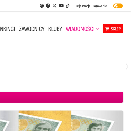
Facebook
Twitter
Youtube
Rejestracja
Logowanie
Aplikacja Siatkarskie Ligi
TikTok
NKINGI
ZAWODNICY
KLUBY
WIADOMOŚCI
SKLEP
Środa, 29 Kwi, 18:00
0
3
ICKIEWICZ Kluczbork
CUK Anioły Toruń
KKS MICKIEWICZ Kluczbork