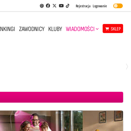
Facebook
Twitter
Youtube
Rejestracja
Logowanie
Aplikacja Siatkarskie Ligi
TikTok
NKINGI
ZAWODNICY
KLUBY
WIADOMOŚCI
SKLEP
Środa, 29 Kwi, 18:00
0
3
ICKIEWICZ Kluczbork
CUK Anioły Toruń
KKS MICKIEWICZ Kluczbork