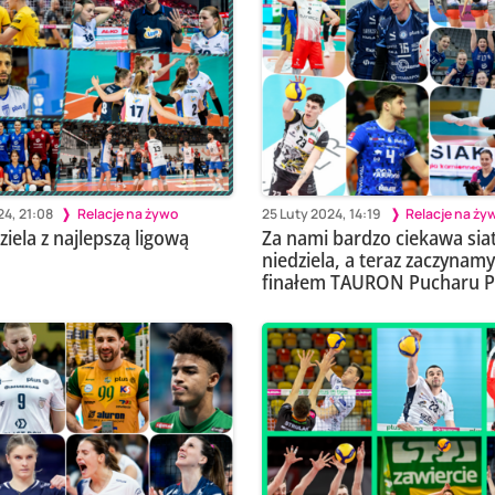
4, 21:08
Relacje na żywo
25 Luty 2024, 14:19
Relacje na ży
ziela z najlepszą ligową
Za nami bardzo ciekawa sia
niedziela, a teraz zaczynamy
finałem TAURON Pucharu Po