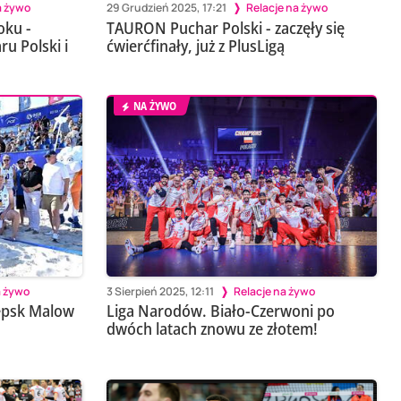
a żywo
29 Grudzień 2025, 17:21
Relacje na żywo
oku -
TAURON Puchar Polski - zaczęły się
u Polski i
ćwierćfinały, już z PlusLigą
NA ŻYWO
a żywo
3 Sierpień 2025, 12:11
Relacje na żywo
lepsk Malow
Liga Narodów. Biało-Czerwoni po
dwóch latach znowu ze złotem!