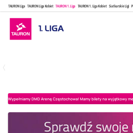
TAURON Liga
TAURON Liga Kobiet
TAURON 1. Liga
TAURON 1. Liga Kobiet
Siatkarskie Ligi
P
Czwartek, 23 Kwi, 17:30
Niedziela, 26
3
1
BBTS Bielsko-Biała
CUK Anioły Toruń
CUK Anioły Tor
Wypełniamy DMD Arenę Częstochowa! Mamy bilety na wyjątkowy mecz 