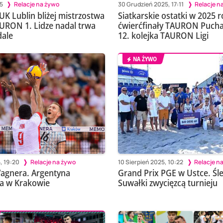
05
Relacje na żywo
30 Grudzień 2025, 17:11
Relacje n
K Lublin bliżej mistrzostwa
Siatkarskie ostatki w 2025 r
AURON 1. Lidze nadal trwa
ćwierćfinały TAURON Puchar
dale
12. kolejka TAURON Ligi
NA ŻYWO
, 19:20
Relacje na żywo
10 Sierpień 2025, 10:22
Relacje n
agnera. Argentyna
Grand Prix PGE w Ustce. Ś
a w Krakowie
Suwałki zwycięzcą turnieju