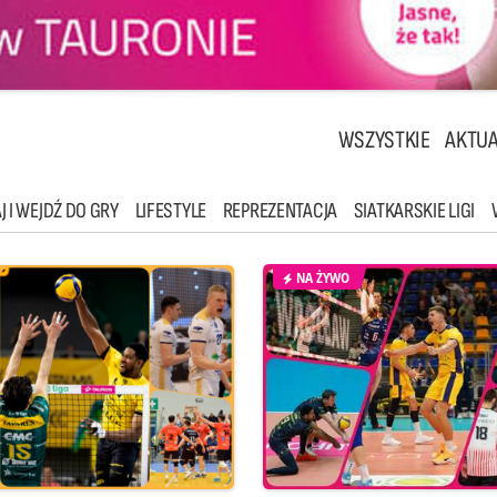
WSZYSTKIE
AKTUA
J I WEJDŹ DO GRY
LIFESTYLE
REPREZENTACJA
SIATKARSKIE LIGI
NA ŻYWO