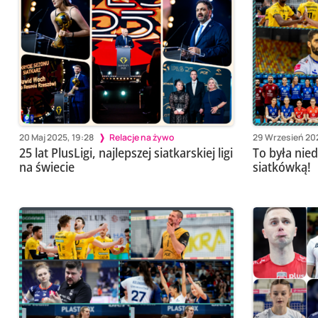
20 Maj 2025, 19:28
Relacje na żywo
29 Wrzesień 202
25 lat PlusLigi, najlepszej siatkarskiej ligi
To była nied
na świecie
siatkówką!