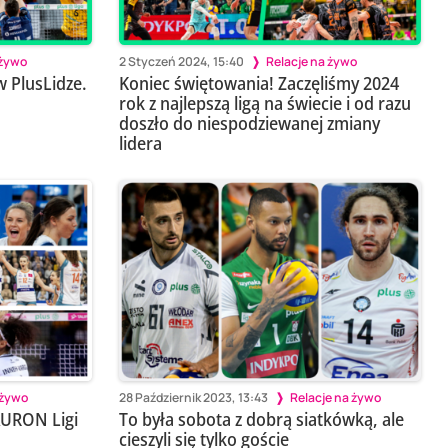
 żywo
2 Styczeń 2024, 15:40
Relacje na żywo
 PlusLidze.
Koniec świętowania! Zaczęliśmy 2024
rok z najlepszą ligą na świecie i od razu
doszło do niespodziewanej zmiany
lidera
 żywo
28 Październik 2023, 13:43
Relacje na żywo
AURON Ligi
To była sobota z dobrą siatkówką, ale
cieszyli się tylko goście