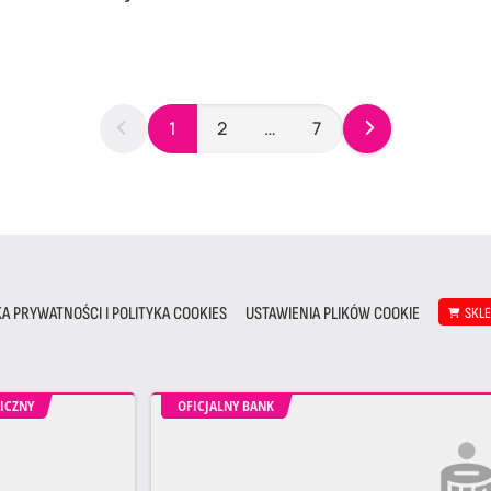
1
2
…
7
KA PRYWATNOŚCI I POLITYKA COOKIES
USTAWIENIA PLIKÓW COOKIE
SKL
ICZNY
OFICJALNY BANK