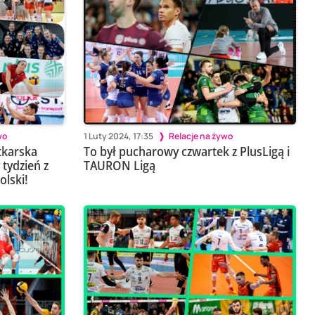
wo
1 Luty 2024, 17:35
Relacje na żywo
tkarska
To był pucharowy czwartek z PlusLigą i
 tydzień z
TAURON Ligą
lski!