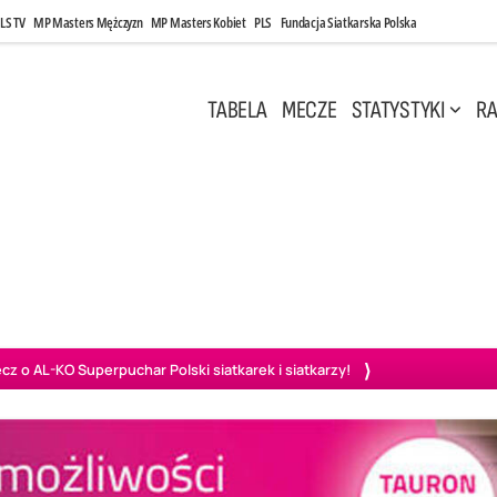
LS TV
MP Masters Mężczyzn
MP Masters Kobiet
PLS
Fundacja Siatkarska Polska
TABELA
MECZE
STATYSTYKI
RA
 Kwi, 17:00
Niedziela, 26 Kwi, 20:00
0
3
3
1
uń
BBTS Bielsko-Biała
GKS Katowice
KKS M
o AL-KO Superpuchar Polski siatkarek i siatkarzy!