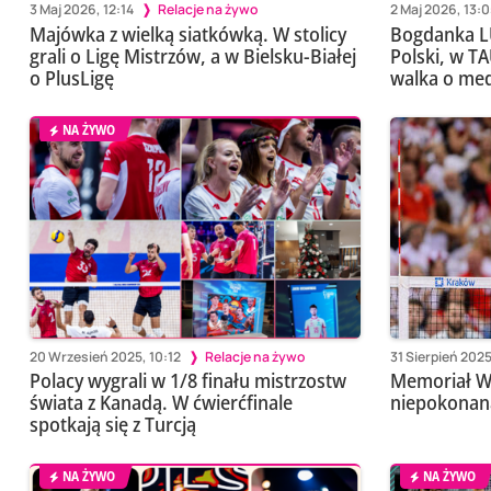
3 Maj 2026, 12:14
Relacje na żywo
2 Maj 2026, 13:
Majówka z wielką siatkówką. W stolicy
Bogdanka LU
grali o Ligę Mistrzów, a w Bielsku-Białej
Polski, w T
o PlusLigę
walka o me
NA ŻYWO
20 Wrzesień 2025, 10:12
Relacje na żywo
31 Sierpień 2025
Polacy wygrali w 1/8 finału mistrzostw
Memoriał W
świata z Kanadą. W ćwierćfinale
niepokonan
spotkają się z Turcją
NA ŻYWO
NA ŻYWO