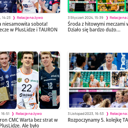
, 14:23
Relacje na żywo
3 Styczeń 2024, 15:39
Relacje na
za niesamowita sobota!
Środa z hitowymi meczami w
ecze w PlusLidze i TAURON
Działo się bardzo dużo...
 16:51
Relacje na żywo
3 Listopad 2023, 16:53
Relacje na
luron CMC Warta bez strat w
Rozpoczynamy 5. kolejkę T
lusLidze. Ale było