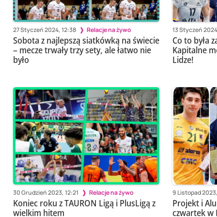
27 Styczeń 2024, 12:38
Relacje na żywo
13 Styczeń 2024
Sobota z najlepszą siatkówką na świecie
Co to była 
– mecze trwały trzy sety, ale łatwo nie
Kapitalne m
było
Lidze!
30 Grudzień 2023, 12:21
Relacje na żywo
9 Listopad 2023,
Koniec roku z TAURON Ligą i PlusLigą z
Projekt i A
wielkim hitem
czwartek w P