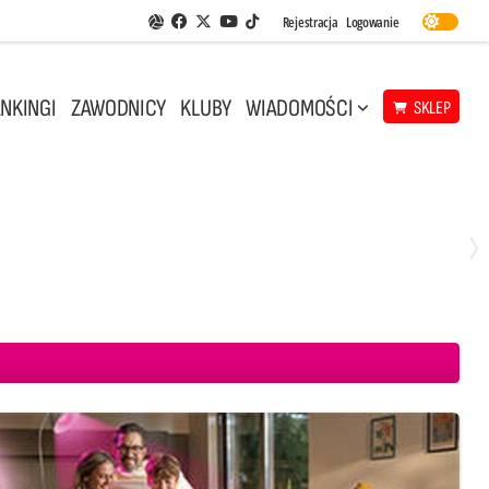
Facebook
Twitter
Youtube
Rejestracja
Logowanie
Aplikacja Siatkarskie Ligi
TikTok
NKINGI
ZAWODNICY
KLUBY
WIADOMOŚCI
SKLEP
Środa, 29 Kwi, 18:00
0
3
ICKIEWICZ Kluczbork
CUK Anioły Toruń
KKS MICKIEWICZ Kluczbork