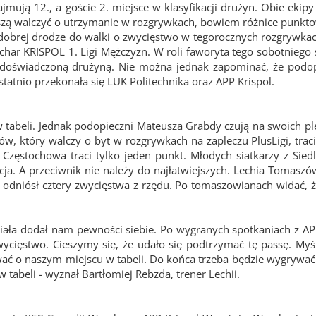
zajmują 12., a goście 2. miejsce w klasyfikacji drużyn. Obie ekip
uszą walczyć o utrzymanie w rozgrywkach, bowiem różnice punk
a dobrej drodze do walki o zwycięstwo w tegorocznych rozgrywka
char KRISPOL 1. Ligi Mężczyzn. W roli faworyta tego sobotniego 
iej doświadczoną drużyną. Nie można jednak zapominać, że podop
statnio przekonała się LUK Politechnika oraz APP Krispol.
 w tabeli. Jednak podopieczni Mateusza Grabdy czują na swoich p
ów, który walczy o byt w rozgrywkach na zapleczu PlusLigi, trac
 Częstochowa traci tylko jeden punkt. Młodych siatkarzy z Siedl
acja. A przeciwnik nie należy do najłatwiejszych. Lechia Tomasz
 i odniósł cztery zwycięstwa z rzędu. Po tomaszowianach widać, 
ała dodał nam pewności siebie. Po wygranych spotkaniach z AP
wycięstwo. Cieszymy się, że udało się podtrzymać tę passę. Myśl
ć o naszym miejscu w tabeli. Do końca trzeba będzie wygrywać
w tabeli - wyznał Bartłomiej Rebzda, trener Lechii.