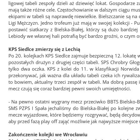
ligowej tabeli zespoły dzieli aż dziewięć lokat. Gospodarze 
mają także różne cele. Częstochowianie w dalszym ciągu m
ekipami w tabeli są naprawdę niewielkie. Bielszczanie są n
Ligi Mężczyzn. Jedno trofeum już mają w swojej kolekcji - Pu
postawić siatkarzy z Bielska-Białej, którzy są dużo bardz
Lebiody we własnej hali potrafią być bardzo groźni, o czym o
KPS Siedlce zmierzy się z Lechią
Po 20. kolejkach KPS Siedlce zajmuje bezpieczną 12. lokatę
pozostałych drużyn z drugiej części tabeli. SPS Chrobry Głog
tylko dwa oczka. KPS z kolei do 11. w klasyfikacji Norwida
przekonywać, jak ważna dla układu tabeli czeka ich rywaliz
to bowiem, aktualny trzeci zespół w tabeli. Ma dobrą passę
mecz czują się coraz bardziej pewni swoich umiejętności.
- Na pewno ostatni wygrany mecz przeciwko BBTS Bielsko-Bi
SMS PZPS I Spała jechaliśmy do Bielska-Białej po kolejne z
mecze wyjazdowe, które będziemy rozgrywać, będą decydowa
aby przed fazą play off zająć możliwie jak najwyższe miejsce 
Zakończenie kolejki we Wrocławiu