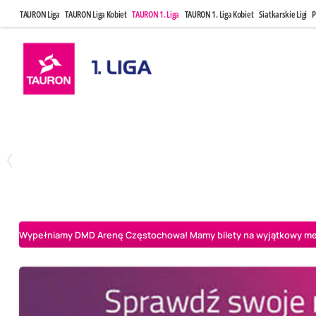
TAURON Liga
TAURON Liga Kobiet
TAURON 1. Liga
TAURON 1. Liga Kobiet
Siatkarskie Ligi
P
Czwartek, 23 Kwi, 17:30
Niedziela, 26
3
1
BBTS Bielsko-Biała
CUK Anioły Toruń
CUK Anioły Tor
Wypełniamy DMD Arenę Częstochowa! Mamy bilety na wyjątkowy mecz 