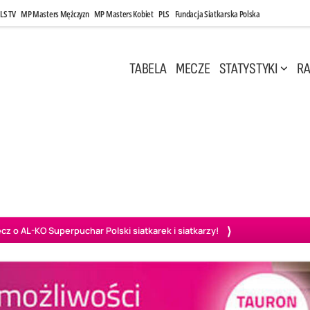
LS TV
MP Masters Mężczyzn
MP Masters Kobiet
PLS
Fundacja Siatkarska Polska
TABELA
MECZE
STATYSTYKI
RA
 Kwi, 17:00
Niedziela, 26 Kwi, 20:00
0
3
3
1
uń
BBTS Bielsko-Biała
GKS Katowice
KKS M
o AL-KO Superpuchar Polski siatkarek i siatkarzy!