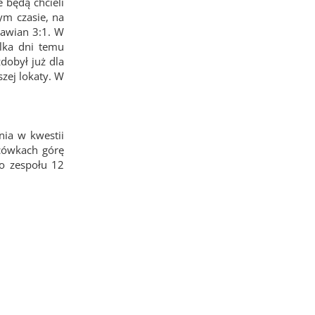
 będą chcieli
ym czasie, na
ławian 3:1. W
lka dni temu
dobył już dla
zej lokaty. W
ia w kwestii
cówkach górę
o zespołu 12