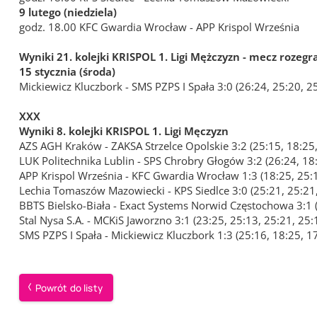
9 lutego (niedziela)
godz. 18.00 KFC Gwardia Wrocław - APP Krispol Września
Wyniki 21. kolejki KRISPOL 1. Ligi Mężczyzn - mecz roze
15 stycznia (środa)
Mickiewicz Kluczbork - SMS PZPS I Spała 3:0 (26:24, 25:20,
XXX
Wyniki 8. kolejki KRISPOL 1. Ligi Męczyzn
AZS AGH Kraków - ZAKSA Strzelce Opolskie 3:2 (25:15, 18:25,
LUK Politechnika Lublin - SPS Chrobry Głogów 3:2 (26:24, 18
APP Krispol Września - KFC Gwardia Wrocław 1:3 (18:25, 25:
Lechia Tomaszów Mazowiecki - KPS Siedlce 3:0 (25:21, 25:21,
BBTS Bielsko-Biała - Exact Systems Norwid Częstochowa 3:1 (2
Stal Nysa S.A. - MCKiS Jaworzno 3:1 (23:25, 25:13, 25:21, 25:
SMS PZPS I Spała - Mickiewicz Kluczbork 1:3 (25:16, 18:25, 
Powrót do listy