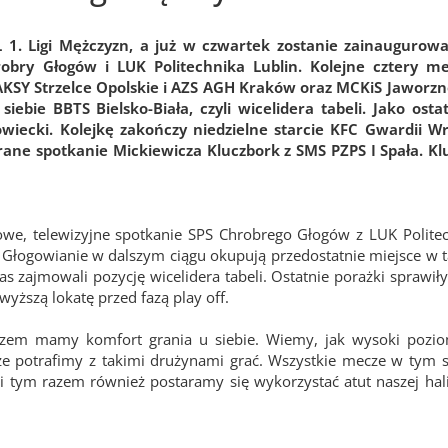
 1. Ligi Mężczyzn, a już w czwartek zostanie zainaugurowa
bry Głogów i LUK Politechnika Lublin. Kolejne cztery m
AKSY Strzelce Opolskie i AZS AGH Kraków oraz MCKiS Jaworzno
ebie BBTS Bielsko-Biała, czyli wicelidera tabeli. Jako osta
iecki. Kolejkę zakończy niedzielne starcie KFC Gwardii W
rane spotkanie Mickiewicza Kluczbork z SMS PZPS I Spała. Kl
owe, telewizyjne spotkanie SPS Chrobrego Głogów z LUK Politec
 Głogowianie w dalszym ciągu okupują przedostatnie miejsce w ta
s zajmowali pozycję wicelidera tabeli. Ostatnie porażki sprawiły, 
wyższą lokatę przed fazą play off.
razem mamy komfort grania u siebie. Wiemy, jak wysoki pozio
 że potrafimy z takimi drużynami grać. Wszystkie mecze w tym s
i tym razem również postaramy się wykorzystać atut naszej hali