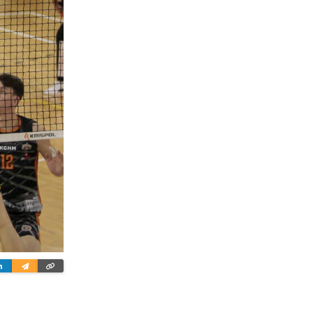
ter
Linkedin
Wyślij
Skopiuj
e-
link
mailem