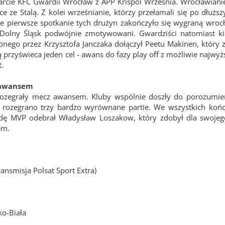
tarcie KFC Gwardii Wrocław z APP Krispol Września. Wrocławianie
e ze Stalą. Z kolei wrześnianie, którzy przełamali się po dłuższ
e pierwsze spotkanie tych drużyn zakończyło się wygraną wroc
 Dolny Śląsk podwójnie zmotywowani. Gwardziści natomiast ki
nego przez Krzysztofa Janczaka dołączył Peetu Makinen, który z
rzyświeca jeden cel - awans do fazy play off z możliwie najwyżs
t.
y awansem
rozegrały mecz awansem. Kluby wspólnie doszły do porozumien
e rozegrano trzy bardzo wyrównane partie. We wszystkich koń
odę MVP odebrał Władysław Loszakow, który zdobył dla swojeg
em.
ansmisja Polsat Sport Extra)
ko-Biała