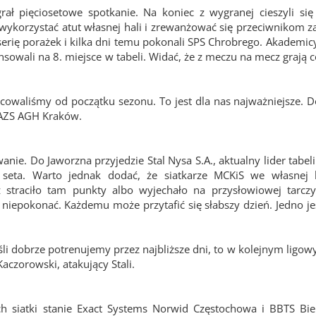
ł pięciosetowe spotkanie. Na koniec z wygranej cieszyli się
wykorzystać atut własnej hali i zrewanżować się przeciwnikom z
rię porażek i kilka dni temu pokonali SPS Chrobrego. Akademicy
owali na 8. miejsce w tabeli. Widać, że z meczu na mecz grają c
acowaliśmy od początku sezonu. To jest dla nas najważniejsze. 
 AZS AGH Kraków.
e. Do Jaworzna przyjedzie Stal Nysa S.A., aktualny lider tabeli
o seta. Warto jednak dodać, że siatkarze MCKiS we własnej 
 straciło tam punkty albo wyjechało na przysłowiowej tarczy
ię niepokonać. Każdemu może przytafić się słabszy dzień. Jedno j
eśli dobrze potrenujemy przez najbliższe dni, to w kolejnym lig
czorowski, atakujący Stali.
 siatki stanie Exact Systems Norwid Częstochowa i BBTS Biel