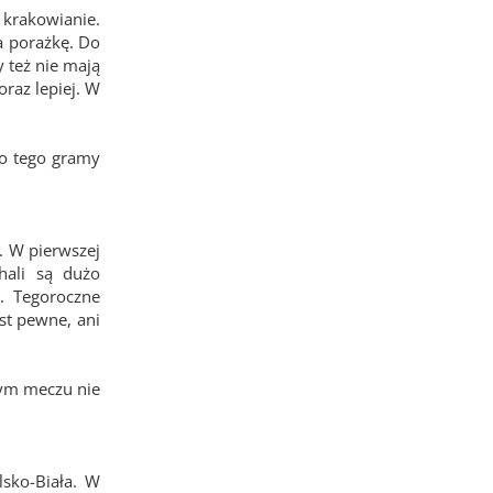
 krakowianie.
a porażkę. Do
 też nie mają
oraz lepiej. W
Do tego gramy
. W pierwszej
hali są dużo
. Tegoroczne
est pewne, ani
owym meczu nie
sko-Biała. W