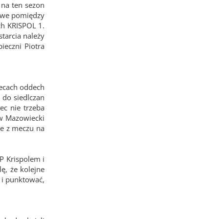
y na ten sezon
towe pomiędzy
ch KRISPOL 1.
starcia należy
ieczni Piotra
lecach oddech
i do siedlczan
ec nie trzeba
ów Mazowiecki
że z meczu na
P Krispolem i
ę, że kolejne
 i punktować,