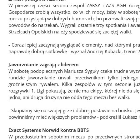
W pierwszej części sezonu zespół ZAKSY i AZS AGH rozegra
Gospodarze zrobią wszystko, co w ich mocy, żeby w sobotę 
meczu przystąpią w dobrych humorach, bo przerwali swoją se
powodów do narzekań. Wygrali ostatnie trzy spotkania i awans
Strzelcach Opolskich należy spodziewać się zaciętej walki.
- Coraz lepiej zaczynają wyglądać elementy, nad którymi pr
naprawdę dobrą siatkówkę - wyznał Andrzej Kubacki, trener
Jaworznianie zagrają z liderem
W sobotę podopiecznych Mariusza Syguły czeka trudne wyzwani
rundzie jaworznianie urwali przeciwnikom tylko jedneg
groźniejszym rywalem. Kilka zespołów w tym sezonie już
rozgrywki 1. Ligi pokazują, że nie ma ekipy, której nie da s
jedna, ani druga drużyna nie odda tego meczu bez walki.
- Skupiamy się na swojej grze i dobrej postawie na boisku. J
powinniśmy mieć większych problemów - podkreślił Łukasz Ka
Exact Systems Norwid kontra BBTS
W przedostatnim sobotnim meczu po przeciwnych stronach