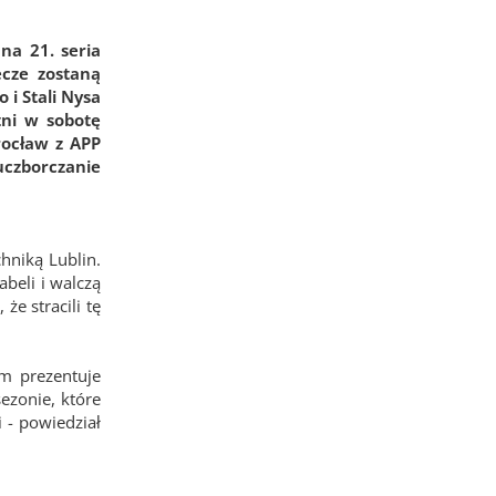
na 21. seria
ecze zostaną
 i Stali Nysa
tni w sobotę
rocław z APP
uczborczanie
hniką Lublin.
beli i walczą
że stracili tę
m prezentuje
ezonie, które
 - powiedział