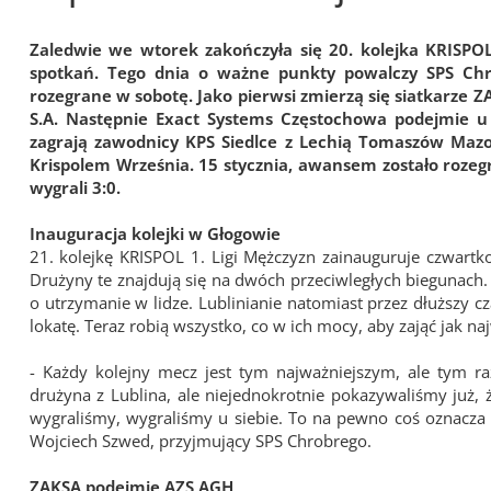
Zaledwie we wtorek zakończyła się 20. kolejka KRISPOL
spotkań. Tego dnia o ważne punkty powalczy SPS Chro
rozegrane w sobotę. Jako pierwsi zmierzą się siatkarze Z
S.A. Następnie Exact Systems Częstochowa podejmie u si
zagrają zawodnicy KPS Siedlce z Lechią Tomaszów Mazow
Krispolem Września. 15 stycznia, awansem zostało rozeg
wygrali 3:0.
Inauguracja kolejki w Głogowie
21. kolejkę KRISPOL 1. Ligi Mężczyzn zainauguruje czwartk
Drużyny te znajdują się na dwóch przeciwległych biegunach.
o utrzymanie w lidze. Lublinianie natomiast przez dłuższy cza
lokatę. Teraz robią wszystko, co w ich mocy, aby zająć jak naj
- Każdy kolejny mecz jest tym najważniejszym, ale tym 
drużyna z Lublina, ale niejednokrotnie pokazywaliśmy już,
wygraliśmy, wygraliśmy u siebie. To na pewno coś oznacza 
Wojciech Szwed, przyjmujący SPS Chrobrego.
ZAKSA podejmie AZS AGH