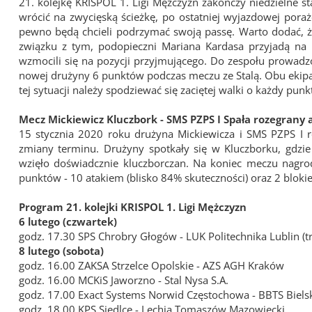
21. kolejkę KRISPOL 1. Ligi Mężczyzn zakończy niedzielne s
wrócić na zwycięską ścieżkę, po ostatniej wyjazdowej porażc
pewno będą chcieli podrzymać swoją passę. Warto dodać, ż
związku z tym, podopieczni Mariana Kardasa przyjadą na
wzmocili się na pozycji przyjmującego. Do zespołu prowadzo
nowej drużyny 6 punktów podczas meczu ze Stalą. Obu ekipą p
tej sytuacji należy spodziewać się zaciętej walki o każdy punk
Mecz Mickiewicz Kluczbork - SMS PZPS I Spała rozegran
15 stycznia 2020 roku drużyna Mickiewicza i SMS PZPS I 
zmiany terminu. Drużyny spotkały się w Kluczborku, gdzi
wzięło doświadcznie kluczborczan. Na koniec meczu nagr
punktów - 10 atakiem (blisko 84% skuteczności) oraz 2 bloki
Program 21. kolejki KRISPOL 1. Ligi Mężczyzn
6 lutego (czwartek)
godz. 17.30 SPS Chrobry Głogów - LUK Politechnika Lublin (tr
8 lutego (sobota)
godz. 16.00 ZAKSA Strzelce Opolskie - AZS AGH Kraków
godz. 16.00 MCKiS Jaworzno - Stal Nysa S.A.
godz. 17.00 Exact Systems Norwid Częstochowa - BBTS Biels
godz. 18.00 KPS Siedlce - Lechia Tomaszów Mazowiecki