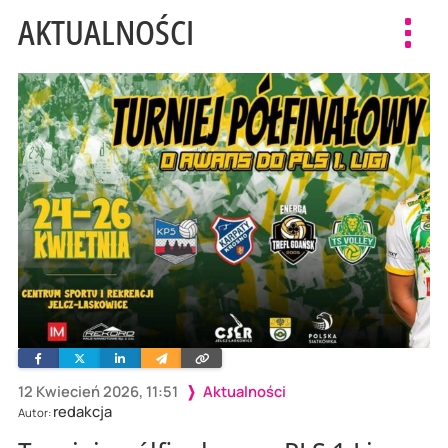
AKTUALNOŚCI
Toggl
navig
Facebook
Twitter
Linkedin
Wyślij
Skopiuj
e-
link
mailem
12 Kwiecień 2026, 11:51
Aktualności
redakcja
Autor: