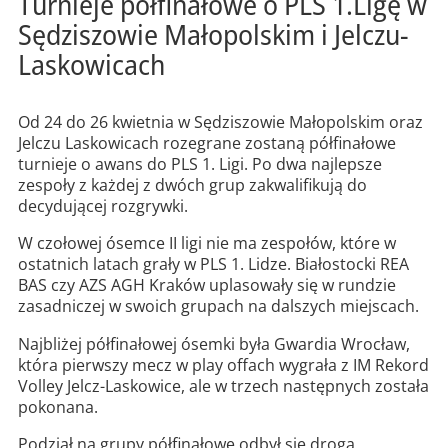
Turnieje półfinałowe o PLS 1.Ligę w
Sędziszowie Małopolskim i Jelczu-
Laskowicach
Od 24 do 26 kwietnia w Sędziszowie Małopolskim oraz
Jelczu Laskowicach rozegrane zostaną półfinałowe
turnieje o awans do PLS 1. Ligi. Po dwa najlepsze
zespoły z każdej z dwóch grup zakwalifikują do
decydującej rozgrywki.
W czołowej ósemce II ligi nie ma zespołów, które w
ostatnich latach grały w PLS 1. Lidze. Białostocki REA
BAS czy AZS AGH Kraków uplasowały się w rundzie
zasadniczej w swoich grupach na dalszych miejscach.
Najbliżej półfinałowej ósemki była Gwardia Wrocław,
która pierwszy mecz w play offach wygrała z IM Rekord
Volley Jelcz-Laskowice, ale w trzech następnych została
pokonana.
Podział na grupy półfinałowe odbył się drogą