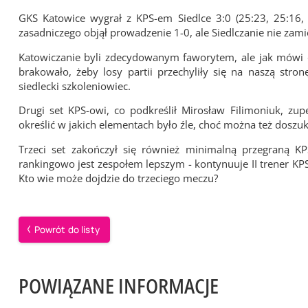
GKS Katowice wygrał z KPS-em Siedlce 3:0 (25:23, 25:16,
zasadniczego objął prowadzenie 1-0, ale Siedlczanie nie zam
Katowiczanie byli zdecydowanym faworytem, ale jak mówi dr
brakowało, żeby losy partii przechyliły się na naszą s
siedlecki szkoleniowiec.
Drugi set KPS-owi, co podkreślił Mirosław Filimoniuk, zup
określić w jakich elementach było źle, choć można też doszu
Trzeci set zakończył się również minimalną przegraną K
rankingowo jest zespołem lepszym - kontynuuje II trener KPS
Kto wie może dojdzie do trzeciego meczu?
Powrót do listy
POWIĄZANE INFORMACJE