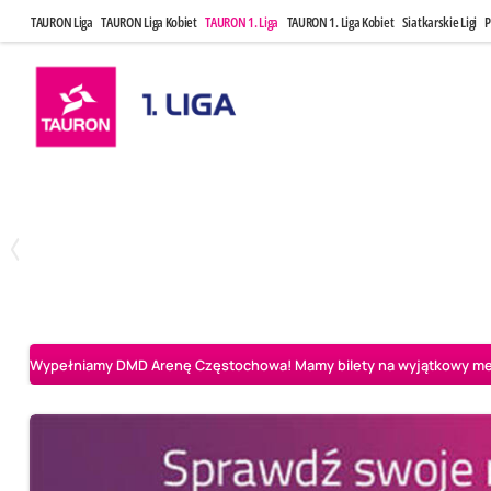
TAURON Liga
TAURON Liga Kobiet
TAURON 1. Liga
TAURON 1. Liga Kobiet
Siatkarskie Ligi
P
Czwartek, 23 Kwi, 17:30
Niedziela, 26
3
1
BBTS Bielsko-Biała
CUK Anioły Toruń
CUK Anioły Tor
Wypełniamy DMD Arenę Częstochowa! Mamy bilety na wyjątkowy mecz 