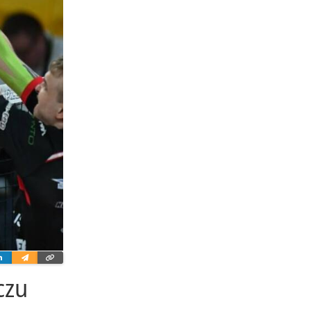
ter
Linkedin
Wyślij
Skopiuj
e-
link
mailem
czu