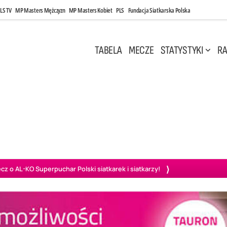
LS TV
MP Masters Mężczyzn
MP Masters Kobiet
PLS
Fundacja Siatkarska Polska
TABELA
MECZE
STATYSTYKI
RA
 Kwi, 17:00
Niedziela, 26 Kwi, 20:00
0
3
3
1
uń
BBTS Bielsko-Biała
GKS Katowice
KKS M
o AL-KO Superpuchar Polski siatkarek i siatkarzy!