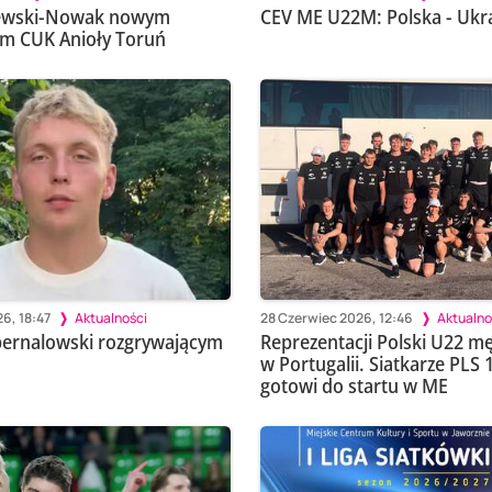
ewski-Nowak nowym
CEV ME U22M: Polska - Ukra
m CUK Anioły Toruń
6, 18:47
Aktualności
28 Czerwiec 2026, 12:46
Aktualno
pernalowski rozgrywającym
Reprezentacji Polski U22 mę
w Portugalii. Siatkarze PLS 1
gotowi do startu w ME