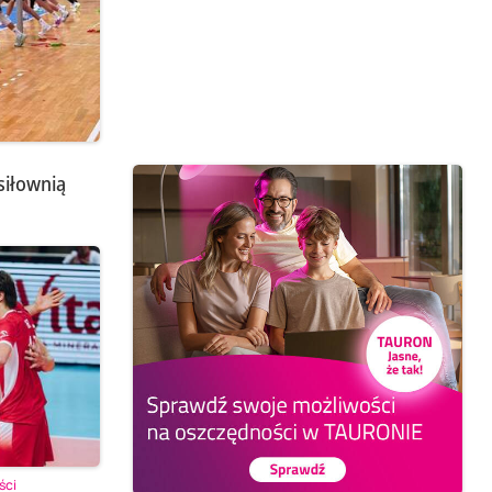
siłownią
ści