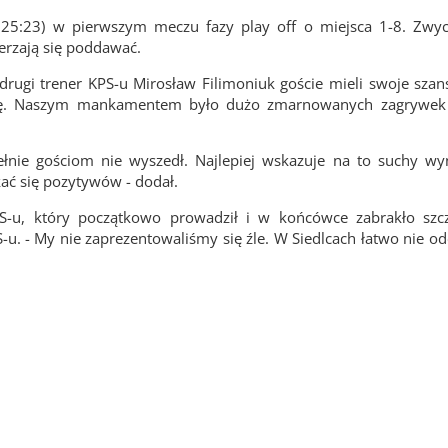
 25:23) w pierwszym meczu fazy play off o miejsca 1-8. Zwyc
ierzają się poddawać.
ugi trener KPS-u Mirosław Filimoniuk goście mieli swoje szans
tronę. Naszym mankamentem było dużo zmarnowanych zagrywek 
ełnie gościom nie wyszedł. Najlepiej wskazuje na to suchy wy
kać się pozytywów - dodał.
PS-u, który początkowo prowadził i w końcówce zabrakło szcz
-u. - My nie zaprezentowaliśmy się źle. W Siedlcach łatwo nie o