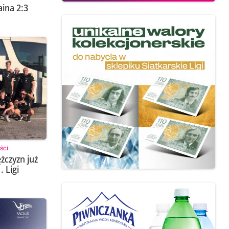
ina 2:3
ści
żczyzn już
. Ligi