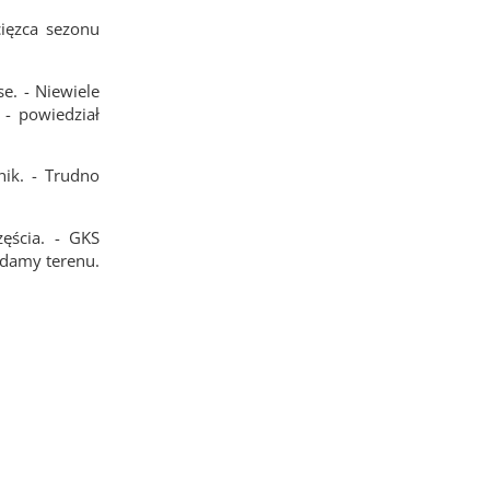
ięzca sezonu
e. - Niewiele
- powiedział
nik. - Trudno
ęścia. - GKS
ddamy terenu.