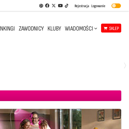
Facebook
Twitter
Youtube
Rejestracja
Logowanie
Aplikacja Siatkarskie Ligi
TikTok
NKINGI
ZAWODNICY
KLUBY
WIADOMOŚCI
SKLEP
Środa, 29 Kwi, 18:00
0
3
ICKIEWICZ Kluczbork
CUK Anioły Toruń
KKS MICKIEWICZ Kluczbork