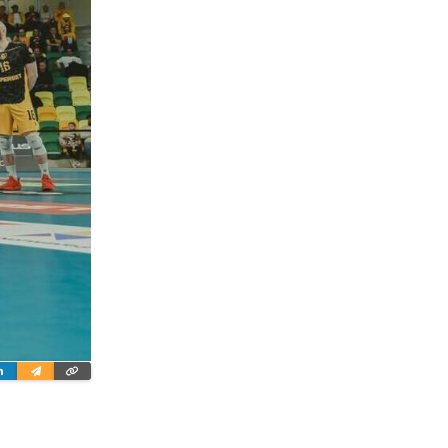
ter
Linkedin
Wyślij
Skopiuj
e-
link
mailem