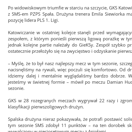
Po widowiskowym triumfie w starciu na szczycie, GKS Katowice
z SMS-em PZPS Spała. Drużyna trenera Emila Siewiorka ma
pozycję lidera PLS 1. Ligi.
Katowiczanie w ostatniej kolejce stanęli przed wymagają
zespołem, z którym ponieśli pierwszą ligową porażkę w tym
jednak kolejne partie należały do GieKSy. Zespół szybko prz
ostatecznie przełożyło się na zwycięstwo i odzyskanie pierws
– Myślę, że to był nasz najlepszy mecz w tym sezonie, szczegó
nacisnęliśmy na rywali, więc poczuli się komfortowo. Od dr
idziemy dalej i mentalnie wyglądaliśmy bardzo dobrze.
jesteśmy w świetnej formie – mówił po meczu Damian Hud
sezonie.
GKS w 28 rozegranych meczach wygrywał 22 razy i zgrom
klasyfikacji pierwszoligowych drużyn.
Spalska drużyna nieraz pokazywała, że potrafi postawić soli
tym sezonie SMS zdobył 11 punktów – na ten dorobek skła
wywalczony w pięciosetowym meczu z Aniołami.