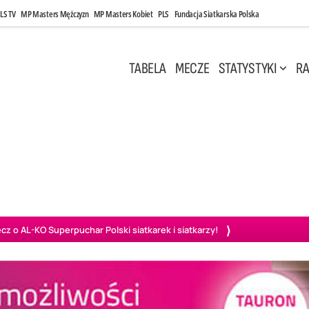
LS TV
MP Masters Mężczyzn
MP Masters Kobiet
PLS
Fundacja Siatkarska Polska
TABELA
MECZE
STATYSTYKI
RA
 Kwi, 17:00
Niedziela, 26 Kwi, 20:00
0
3
3
1
uń
BBTS Bielsko-Biała
GKS Katowice
KKS M
o AL-KO Superpuchar Polski siatkarek i siatkarzy!