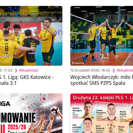
5, 17:02
Aktualności
12 Grudzień 2025, 18:24
Aktualnoś
 1. Ligą: GKS Katowice -
Wojciech Włodarczyk: miło 
ała 3:1
spotkać SMS PZPS Spała