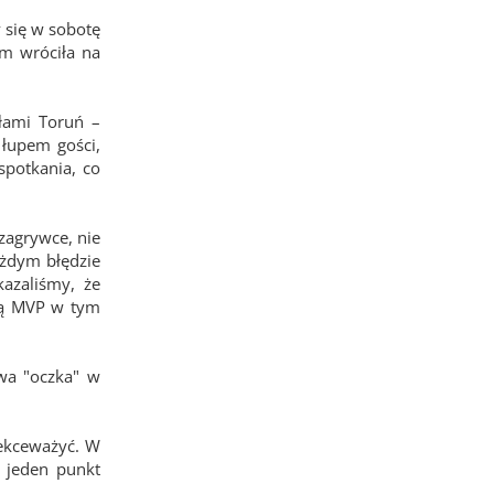
y się w sobotę
m wróciła na
łami Toruń –
 łupem gości,
spotkania, co
 zagrywce, nie
ażdym błędzie
azaliśmy, że
dą MVP w tym
wa "oczka" w
lekceważyć. W
 jeden punkt