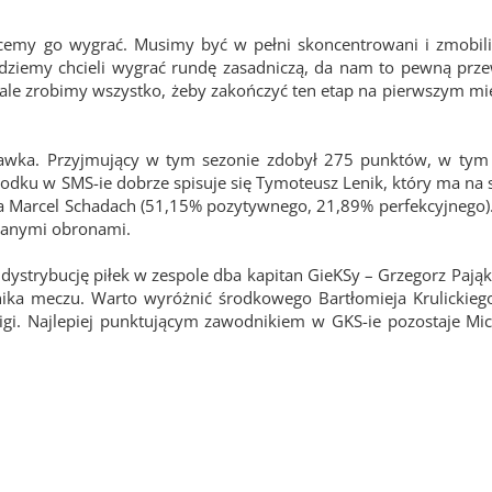
cemy go wygrać. Musimy być w pełni skoncentrowani i zmobili
ędziemy chcieli wygrać rundę zasadniczą, da nam to pewną prz
, ale zrobimy wszystko, żeby zakończyć ten etap na pierwszym mi
.
rawka. Przyjmujący w tym sezonie zdobył 275 punktów, w tym 
rodku w SMS-ie dobrze spisuje się Tymoteusz Lenik, który ma na
a Marcel Schadach (51,15% pozytywnego, 21,89% perfekcyjnego).
udanymi obronami.
 dystrybucję piłek w zespole dba kapitan GieKSy – Grzegorz Pająk
nika meczu. Warto wyróżnić środkowego Bartłomieja Krulickieg
 ligi. Najlepiej punktującym zawodnikiem w GKS-ie pozostaje Mic