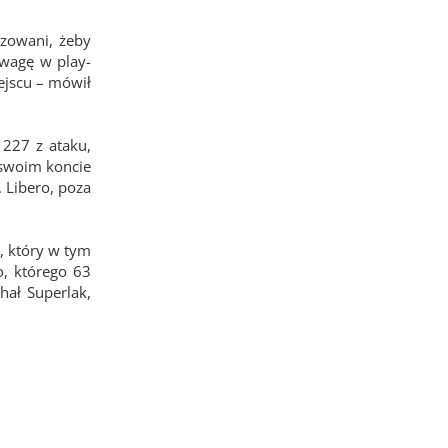
zowani, żeby
ewagę w play-
ejscu – mówił
227 z ataku,
 swoim koncie
 Libero, poza
, który w tym
o, którego 63
hał Superlak,