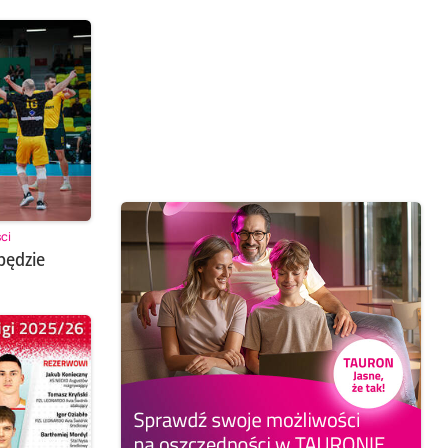
ci
będzie