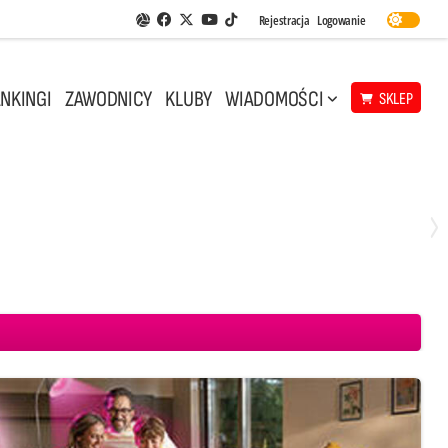
Facebook
Twitter
Youtube
Rejestracja
Logowanie
Aplikacja Siatkarskie Ligi
TikTok
NKINGI
ZAWODNICY
KLUBY
WIADOMOŚCI
SKLEP
Środa, 29 Kwi, 18:00
0
3
ICKIEWICZ Kluczbork
CUK Anioły Toruń
KKS MICKIEWICZ Kluczbork