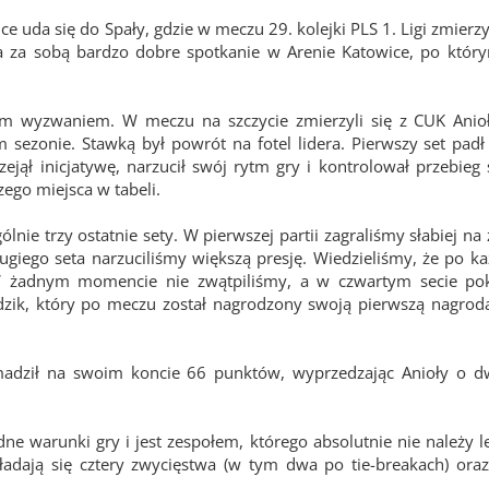
 uda się do Spały, gdzie w meczu 29. kolejki PLS 1. Ligi zmierz
 za sobą bardzo dobre spotkanie w Arenie Katowice, po który
cym wyzwaniem. W meczu na szczycie zmierzyli się z CUK Anio
 sezonie. Stawką był powrót na fotel lidera. Pierwszy set padł
ejął inicjatywę, narzucił swój rytm gry i kontrolował przebieg 
zego miejsca w tabeli.
lnie trzy ostatnie sety. W pierwszej partii zagraliśmy słabiej na
ugiego seta narzuciliśmy większą presję. Wiedzieliśmy, że po k
 W żadnym momencie nie zwątpiliśmy, a w czwartym secie pok
zik, który po meczu został nagrodzony swoją pierwszą nagro
adził na swoim koncie 66 punktów, wyprzedzając Anioły o d
dne warunki gry i jest zespołem, którego absolutnie nie należy 
dają się cztery zwycięstwa (w tym dwa po tie-breakach) oraz