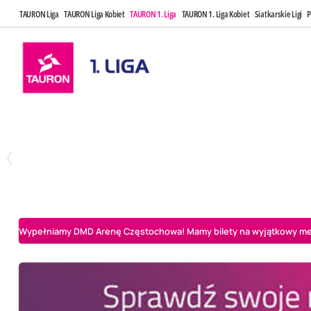
TAURON Liga
TAURON Liga Kobiet
TAURON 1. Liga
TAURON 1. Liga Kobiet
Siatkarskie Ligi
P
Czwartek, 23 Kwi, 17:30
Niedziela, 26
3
1
BBTS Bielsko-Biała
CUK Anioły Toruń
CUK Anioły Tor
Wypełniamy DMD Arenę Częstochowa! Mamy bilety na wyjątkowy mecz 