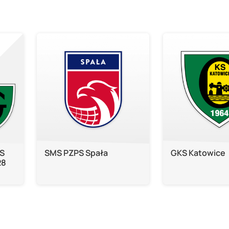
KS
SMS PZPS Spała
GKS Katowice
28