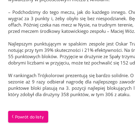
– Podchodzimy do tego meczu, jak do każdego innego. Ch
wygrać za 3 punkty i, żeby obyło się bez niespodzianek. B
offach. Później czeka nas mecz w Nysie, na trudnym terenie
przed meczem środkowy katowickiego zespołu – Maciej Wóz
Najlepszym punktującym w spalskim zespole jest Oskar T
notując przy tym 39% skuteczności i 21% efektywności. Na ś
55 punktowych bloków. Przyjęcie w drużynie ze Spały trzym
dobrymi liczbami w przyjęciu, może też pochwalić się 152 
W rankingach Trójkolorowi prezentują się bardzo solidnie. O
sezonie aż 9 razy odbierał nagrodę dla najlepszego zawod
punktowe bloki plasują na 3. pozycji najlepiej blokujących
który zdobył dla drużyny 358 punktów, w tym 306 z ataku.
Powrót do listy