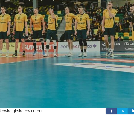
atkowka.gkskatowice.eu
Facebook
Twit