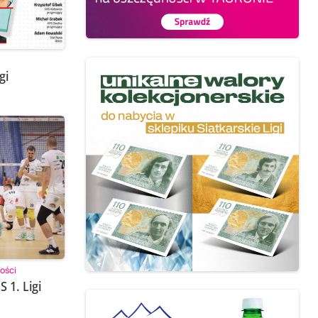
gi
ości
 1. Ligi