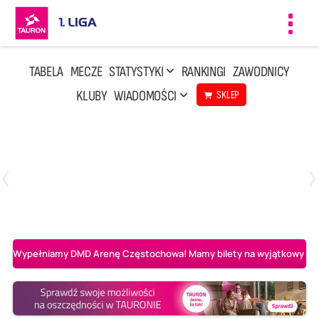
Toggl
navig
TABELA
MECZE
STATYSTYKI
RANKINGI
ZAWODNICY
KLUBY
WIADOMOŚCI
SKLEP
Czwartek, 23 Kwi, 17:30
3
1
BBTS Bielsko-Biała
CUK Anioły Toruń
Wypełniamy DMD Arenę Częstochowa! Mamy bilety na wyjątkowy mecz 