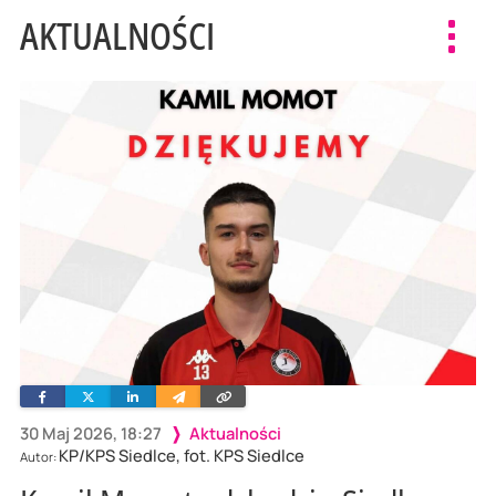
AKTUALNOŚCI
Toggl
navig
Facebook
Twitter
Linkedin
Wyślij
Skopiuj
e-
link
mailem
30 Maj 2026, 18:27
Aktualności
KP/KPS Siedlce, fot. KPS Siedlce
Autor: