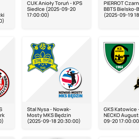
CUK Anioły Toruń - KPS
PIERROT Czarn
Siedlce (2025-09-20
BBTS Bielsko-B
ki
17:00:00)
(2025-09-19 1
0)
S
Stal Nysa - Nowak-
GKS Katowice 
rk
Mosty MKS Będzin
NECKO August
0)
(2025-09-18 20:30:00)
09-20 17:00:00