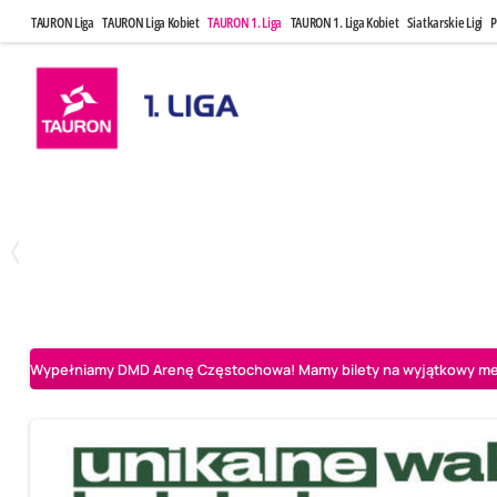
TAURON Liga
TAURON Liga Kobiet
TAURON 1. Liga
TAURON 1. Liga Kobiet
Siatkarskie Ligi
P
Czwartek, 23 Kwi, 17:30
Niedziela, 26
3
1
BBTS Bielsko-Biała
CUK Anioły Toruń
CUK Anioły Tor
Wypełniamy DMD Arenę Częstochowa! Mamy bilety na wyjątkowy mecz 