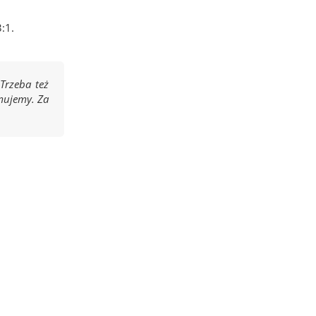
:1.
Trzeba też
amujemy. Za