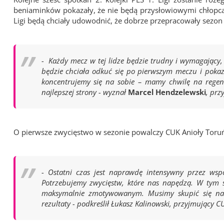
beniaminków pokazały, że nie będą przysłowiowymi chłopcami
Ligi będą chciały udowodnić, że dobrze przepracowały sezo
- Każdy mecz w tej lidze będzie trudny i wymagając
będzie chciała odkuć się po pierwszym meczu i pokaza
koncentrujemy się na sobie – mamy chwilę na regene
najlepszej strony - wyznał
Marcel Hendzelewski
, prz
O pierwsze zwycięstwo w sezonie powalczy CUK Anioły Toru
- Ostatni czas jest naprawdę intensywny przez wsp
Potrzebujemy zwycięstw, które nas napędzą. W tym 
maksymalnie zmotywowanym. Musimy skupić się na w
rezultaty - podkreślił Łukasz Kalinowski, przyjmujący CU