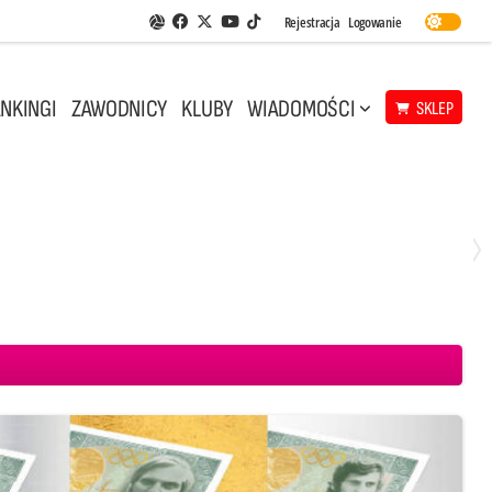
Facebook
Twitter
Youtube
Rejestracja
Logowanie
Aplikacja Siatkarskie Ligi
TikTok
NKINGI
ZAWODNICY
KLUBY
WIADOMOŚCI
SKLEP
Środa, 29 Kwi, 18:00
0
3
ICKIEWICZ Kluczbork
CUK Anioły Toruń
KKS MICKIEWICZ Kluczbork