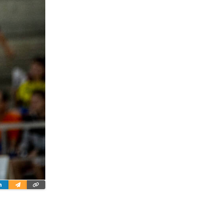
ter
Linkedin
Wyślij
Skopiuj
e-
link
mailem