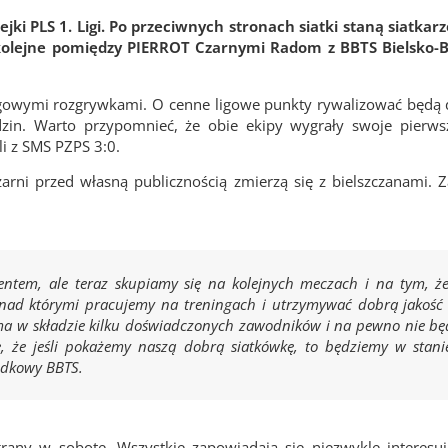
ki PLS 1. Ligi. Po przeciwnych stronach siatki staną siatkarze
olejne pomiędzy PIERROT Czarnymi Radom z BBTS Bielsko-Bi
oligowymi rozgrywkami. O cenne ligowe punkty rywalizować będą
zin. Warto przypomnieć, że obie ekipy wygrały swoje pierwsz
li z SMS PZPS 3:0.
rni przed własną publicznością zmierzą się z bielszczanami. 
tem, ale teraz skupiamy się na kolejnych meczach i na tym, 
 nad którymi pracujemy na treningach i utrzymywać dobrą jakoś
a w składzie kilku doświadczonych zawodników i na pewno nie będ
ę, że jeśli pokażemy naszą dobrą siatkówkę, to będziemy w stani
odkowy BBTS.
egrany w sobotę. Wszystkie zapowiadają się niezwykle interesu