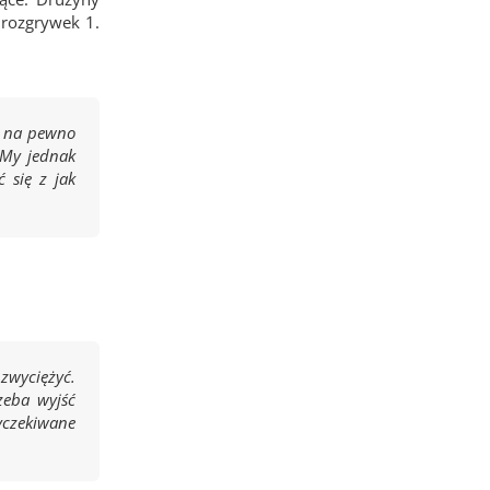
 rozgrywek 1.
a na pewno
 My jednak
 się z jak
zwyciężyć.
zeba wyjść
yczekiwane