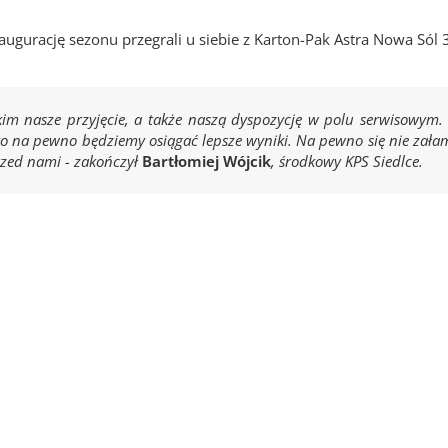
augurację sezonu przegrali u siebie z Karton-Pak Astra Nowa Sól 3
m nasze przyjęcie, a także naszą dyspozycję w polu serwisowym. 
, to na pewno będziemy osiągać lepsze wyniki. Na pewno się nie zał
rzed nami - zakończył
Bartłomiej Wójcik
, środkowy KPS Siedlce.