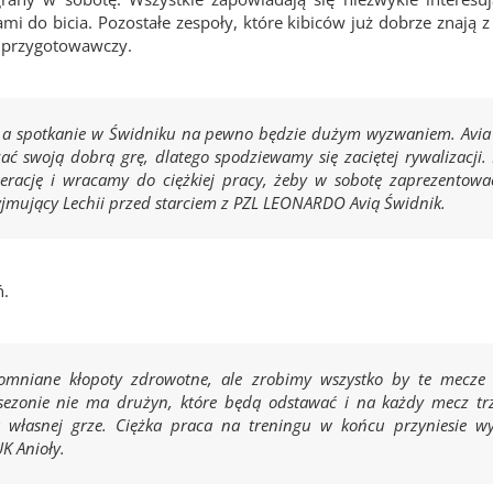
 do bicia. Pozostałe zespoły, które kibiców już dobrze znają z
n przygotowawczy.
y, a spotkanie w Świdniku na pewno będzie dużym wyzwaniem. Avi
ć swoją dobrą grę, dlatego spodziewamy się zaciętej rywalizacji.
rację i wracamy do ciężkiej pracy, żeby w sobotę zaprezentować
yjmujący Lechii przed starciem z PZL LEONARDO Avią Świdnik.
ń.
omniane kłopoty zdrowotne, ale zrobimy wszystko by te mecze 
sezonie nie ma drużyn, które będą odstawać i na każdy mecz tr
łasnej grze. Ciężka praca na treningu w końcu przyniesie w
K Anioły.