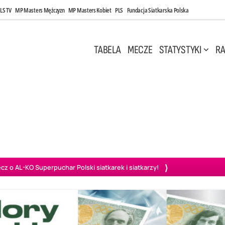
LS TV
MP Masters Mężczyzn
MP Masters Kobiet
PLS
Fundacja Siatkarska Polska
TABELA
MECZE
STATYSTYKI
RA
 Kwi, 17:00
Niedziela, 26 Kwi, 20:00
0
3
3
1
uń
BBTS Bielsko-Biała
GKS Katowice
KKS M
o AL-KO Superpuchar Polski siatkarek i siatkarzy!