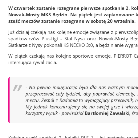
W czwartek zostanie rozegrane pierwsze spotkanie 2. kolej
Nowak-Mosty MKS Będzin. Na piątek jest zaplanowane k
sześć meczów zostanie rozegrane w sobotę 20 września.
Już dzisiaj czekają nas kolejne emocje związane z pierwsz
spadkowiczów PlusLigi - Stal Nysa oraz Nowak-Mosty Będ
Siatkarze z Nysy pokonali KS NECKO 3:0, a będzinianie wygra
W piątek czekają nas kolejne sportowe emocje. PIERROT Cza
intersująca rywalizacja.
- Na pewno inauguracja była dla nas ważnym momen
przepracować cały tydzień, aby poprawiać elementy,
meczu. Zespół z Radomia to wymagający przeciwnik, m
My jednak koncentrujemy się na swojej grze i wierz
korzystny wynik - powiedział
Bartłomiej Zawalski
, śr
Kolejne sześć spotkań 2. kolejki PLS 1. Ligi zostanie roz