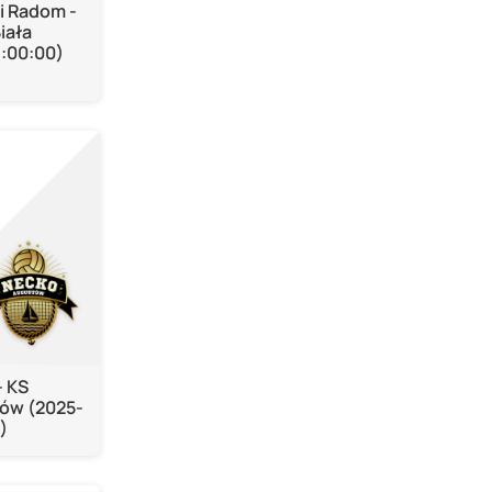
i Radom -
iała
8:00:00)
- KS
ów (2025-
)