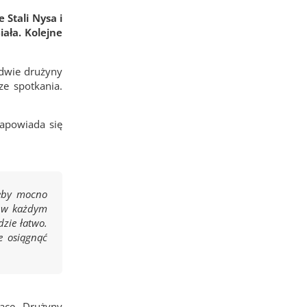
 Stali Nysa i
ała. Kolejne
 dwie drużyny
e spotkania.
Zapowiada się
żeby mocno
ć w każdym
zie łatwo.
e osiągnąć
jące. Drużyny