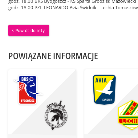
godz. 18.00 BKS Bydgoszcz - KS Sparta Grodzisk Mazowiecki
godz. 18.00 PZL LEONARDO Avia Świdnik - Lechia Tomaszów
Powrót do listy
POWIĄZANE INFORMACJE