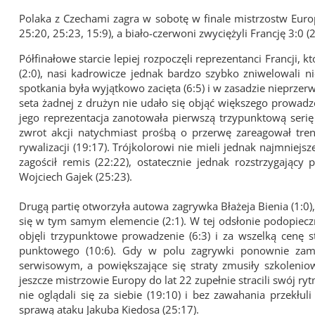
Polaka z Czechami zagra w sobotę w finale mistrzostw Europy
25:20, 25:23, 15:9), a biało-czerwoni zwyciężyli Francję 3:0 (
Półfinałowe starcie lepiej rozpoczęli reprezentanci Francji
(2:0), nasi kadrowicze jednak bardzo szybko zniwelowali n
spotkania była wyjątkowo zacięta (6:5) i w zasadzie nieprzer
seta żadnej z drużyn nie udało się objąć większego prowadz
jego reprezentacja zanotowała pierwszą trzypunktową serię
zwrot akcji natychmiast prośbą o przerwę zareagował trene
rywalizacji (19:17). Trójkolorowi nie mieli jednak najmniej
zagościł remis (22:22), ostatecznie jednak rozstrzygają
Wojciech Gajek (25:23).
Drugą partię otworzyła autowa zagrywka Błażeja Bienia (1:0
się w tym samym elemencie (2:1). W tej odsłonie podopieczn
objęli trzypunktowe prowadzenie (6:3) i za wszelką cenę s
punktowego (10:6). Gdy w polu zagrywki ponownie zame
serwisowym, a powiększające się straty zmusiły szkoleniow
jeszcze mistrzowie Europy do lat 22 zupełnie stracili swój rytm
nie oglądali się za siebie (19:10) i bez zawahania przekłuli
sprawą ataku Jakuba Kiedosa (25:17).