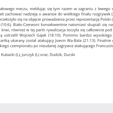
ałowego meczu, meldując się tym razem w zagraniu z lewego sk
cieli zachować nadzieję o awansie do wielkiego finału rozgrywek (
 przełożyło się na objęcie prowadzenia przez reprezentację Polski (
(10:6), Biało-Czerwoni konsekwentnie natomiast skupiali się na
 krwi, również w tej partii rywalizacja toczyła się całkowicie po
ą ustrzelił Wojciech Gajek (18:10). Pomimo bardzo wysokiego
rtką ukarany został atakujący Joevin Wa-Bala (21:13). Finalnie 
jskiego czempionatu po nieudanej zagrywce atakującego Francuzów
ubacki (L), Jurczyk (L) oraz:
Dudzik, Durski