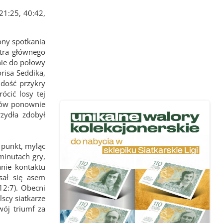
21:25, 40:42,
ony spotkania
itra głównego
znie do połowy
risa Seddika,
 dość przykry
ócić losy tej
ików ponownie
rzydła zdobył
 punkt, myląc
minutach gry,
anie kontaktu
sał się asem
12:7). Obecni
lscy siatkarze
swój triumf za