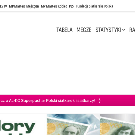
LS TV
MP Masters Mężczyzn
MP Masters Kobiet
PLS
Fundacja Siatkarska Polska
TABELA
MECZE
STATYSTYKI
RA
 Kwi, 17:00
Niedziela, 26 Kwi, 20:00
0
3
3
1
uń
BBTS Bielsko-Biała
GKS Katowice
KKS M
o AL-KO Superpuchar Polski siatkarek i siatkarzy!