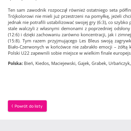
Ten sam zawodnik rozpoczął również ostatniego seta półfin
Trójkolorowi nie mieli już przestrzeni na pomyłkę, jeżeli ch
jednak nie potrafili ustabilizować swojej gry (6:3), co szybko
stale walczyli z własnymi demonami z poprzedniej odsłony 
(12:6) i dzięki zachowaniu zarówno koncentracji, jak i zimnej
(15:8). Tym razem przyjmującego Les Bleus swoją zagrywk
Biało-Czerwonych w końcówce nie zabrakło emocji – żółtą ka
Polski U22 zapewnili sobie miejsce w wielkim finale europe
Polska:
Bień, Kiedos, Maciejewski, Gajek, Grabek, Urbańczyk, K
Powrót do listy