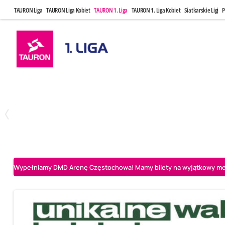
TAURON Liga
TAURON Liga Kobiet
TAURON 1. Liga
TAURON 1. Liga Kobiet
Siatkarskie Ligi
P
Czwartek, 23 Kwi, 17:30
Niedziela, 26
3
1
BBTS Bielsko-Biała
CUK Anioły Toruń
CUK Anioły Tor
Wypełniamy DMD Arenę Częstochowa! Mamy bilety na wyjątkowy mecz 