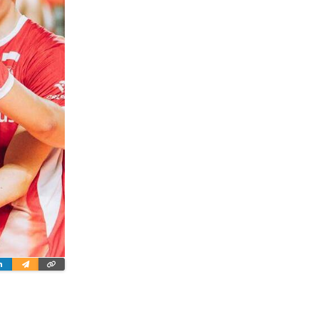
ter
Linkedin
Wyślij
Skopiuj
e-
link
mailem