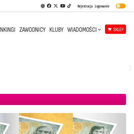
Facebook
Twitter
Youtube
Rejestracja
Logowanie
Aplikacja Siatkarskie Ligi
TikTok
NKINGI
ZAWODNICY
KLUBY
WIADOMOŚCI
SKLEP
Środa, 29 Kwi, 18:00
0
3
ICKIEWICZ Kluczbork
CUK Anioły Toruń
KKS MICKIEWICZ Kluczbork