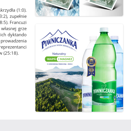
rzydła (1:0).
3:2), zupełnie
8:5). Francuzi
 własnej grze
d ich dyktando
 prowadzenia
reprezentanci
 (25:18).