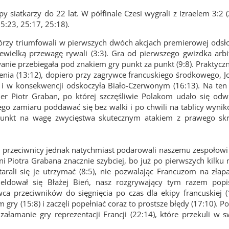
 siatkarzy do 22 lat. W półfinale Czesi wygrali z Izraelem 3:2 (
25:23, 25:17, 25:18).
, którzy triumfowali w pierwszych dwóch akcjach premierowej odsł
iewielką przewagę rywali (3:3). Gra od pierwszego gwizdka arb
wanie przebiegała pod znakiem gry punkt za punkt (9:8). Praktyc
enia (13:12), dopiero przy zagrywce francuskiego środkowego, Jo
 i w konsekwencji odskoczyła Biało-Czerwonym (16:13). Na ten
r Piotr Graban, po której szczęśliwie Polakom udało się odwr
szego zamiaru poddawać się bez walki i po chwili na tablicy wyn
cy punkt na wagę zwycięstwa skutecznym atakiem z prawego sk
), przeciwnicy jednak natychmiast podarowali naszemu zespołowi
i Piotra Grabana znacznie szybciej, bo już po pierwszych kilku 
tarali się je utrzymać (8:5), nie pozwalając Francuzom na złap
ldował się Błażej Bień, nasz rozgrywający tym razem popi
ca przeciwników do sięgnięcia po czas dla ekipy francuskiej (
 gry (15:8) i zaczęli popełniać coraz to prostsze błędy (17:10). Po
 załamanie gry reprezentacji Francji (22:14), które przekuli w 