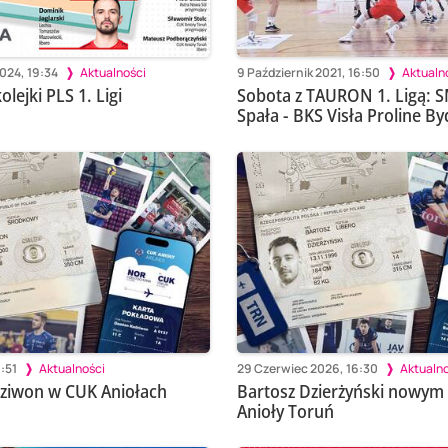
2024, 19:34
Aktualności
9 Październik 2021, 16:50
Aktualn
olejki PLS 1. Ligi
Sobota z TAURON 1. Ligą: 
Spała - BKS Visła Proline By
0:51
Aktualności
29 Czerwiec 2026, 16:30
Aktualno
ziwon w CUK Aniołach
Bartosz Dzierżyński nowym 
Anioły Toruń