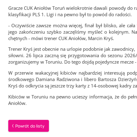
Gracze CUK Aniołów Toruń wielokrotnie dawali powody do ra
klasyfikacji PLS 1. Ligi i na pewno był to powód do radości.
- Oczywiście zawsze można więcej, finał był blisko, ale ca
jego zakończeniu szybko zaczęliśmy myśleć o kolejnym. Na 
chętnych - mówi trener CUK Aniołów, Marcin Kryś.
Trener Kryś jest obecnie na urlopie podobnie jak zawodnicy,
siłowni. 26 lipca zaczną się przygotowania do sezonu 2026/
zorganizujemy w Toruniu. Do tego dojdą pojedyncze mecze - 
W przerwie wakacyjnej kibiców najbardziej interesują podpi
środkowego Damiana Radziwona i libero Bartosza Dzierżyńsk
Kryś do odkrycia są jeszcze trzy karty z 14-osobowej kadry z
Kibiców w Toruniu na pewno ucieszy informacja, że do peł
Aniołów.
Powrót do listy