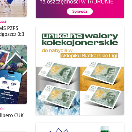
ości
SMS PZPS
dgoszcz 0:3
ści
libero CUK