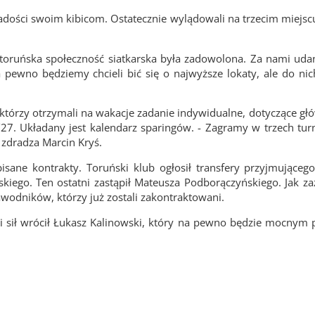
dości swoim kibicom. Ostatecznie wylądowali na trzecim miejs
ła toruńska społeczność siatkarska była zadowolona. Za nami uda
pewno będziemy chcieli bić się o najwyższe lokaty, ale do nich
 którzy otrzymali na wakacje zadanie indywidualne, dotyczące głó
27. Układany jest kalendarz sparingów. - Zagramy w trzech turn
zdradza Marcin Kryś.
sane kontrakty. Toruński klub ogłosił transfery przyjmującego 
iego. Ten ostatni zastąpił Mateusza Podborączyńskiego. Jak za
awodników, którzy już zostali zakontraktowani.
ni sił wrócił Łukasz Kalinowski, który na pewno będzie mocny