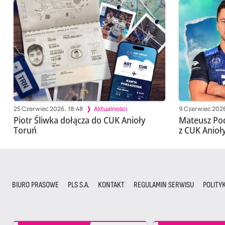
25 Czerwiec 2026, 18:48
Aktualności
9 Czerwiec 2026
Piotr Śliwka dołącza do CUK Anioły
Mateusz Po
Toruń
z CUK Anioł
BIURO PRASOWE
PLS S.A.
KONTAKT
REGULAMIN SERWISU
POLITY