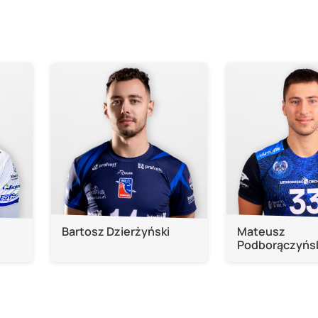
Bartosz Dzierżyński
Mateusz
Podborączyńs