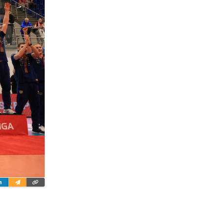
ter
Linkedin
Wyślij
Skopiuj
e-
link
mailem