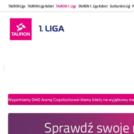
TAURON Liga
TAURON Liga Kobiet
TAURON 1. Liga
TAURON 1. Liga Kobiet
Siatkarskie Ligi
P
Czwartek, 23 Kwi, 17:30
Niedziela, 26
3
1
BBTS Bielsko-Biała
CUK Anioły Toruń
CUK Anioły Tor
Wypełniamy DMD Arenę Częstochowa! Mamy bilety na wyjątkowy mecz 