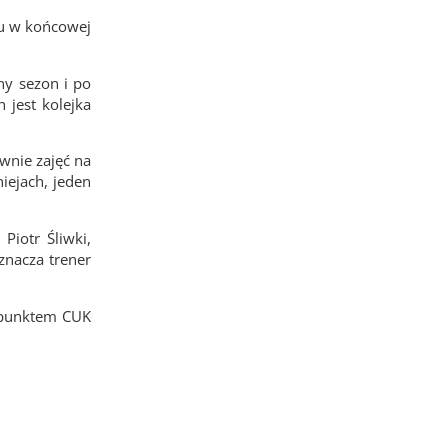
cu w końcowej
ny sezon i po
 jest kolejka
wnie zajęć na
iejach, jeden
Piotr Śliwki,
znacza trener
m punktem CUK