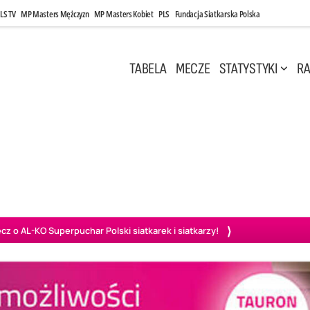
LS TV
MP Masters Mężczyzn
MP Masters Kobiet
PLS
Fundacja Siatkarska Polska
TABELA
MECZE
STATYSTYKI
RA
 Kwi, 17:00
Niedziela, 26 Kwi, 20:00
0
3
3
1
uń
BBTS Bielsko-Biała
GKS Katowice
KKS M
o AL-KO Superpuchar Polski siatkarek i siatkarzy!