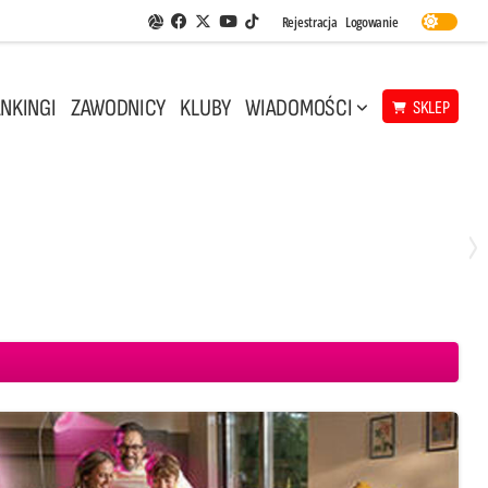
Facebook
Twitter
Youtube
Rejestracja
Logowanie
Aplikacja Siatkarskie Ligi
TikTok
NKINGI
ZAWODNICY
KLUBY
WIADOMOŚCI
SKLEP
Środa, 29 Kwi, 18:00
0
3
ICKIEWICZ Kluczbork
CUK Anioły Toruń
KKS MICKIEWICZ Kluczbork