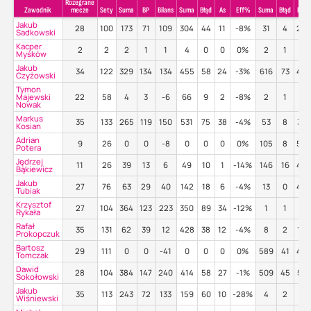
Rozegrane
Zawodnik
mecze
Sety
Suma
BP
Bilans
Suma
Błąd
As
Eff%
Suma
Błąd
Poz
Jakub
28
100
173
71
109
304
44
11
-8%
31
4
29
Sadkowski
Kacper
2
2
2
1
1
4
0
0
0%
2
1
0%
Myśków
Jakub
34
122
329
134
134
455
58
24
-3%
616
73
45
Czyżowski
Tymon
Majewski
22
58
4
3
-6
66
9
2
-8%
2
1
0%
Nowak
Markus
35
133
265
119
150
531
75
38
-4%
53
8
38
Kosian
Adrian
9
26
0
0
-8
0
0
0
0%
105
8
54
Potera
Jędrzej
11
26
39
13
6
49
10
1
-14%
146
16
42
Bąkiewicz
Jakub
27
76
63
29
40
142
18
6
-4%
13
0
46
Tubiak
Krzysztof
27
104
364
123
223
350
89
34
-12%
1
1
0%
Rykała
Rafał
35
131
62
39
12
428
38
12
-4%
8
2
12
Prokopczuk
Bartosz
29
111
0
0
-41
0
0
0
0%
589
41
44
Tomczak
Dawid
28
104
384
147
240
414
58
27
-1%
509
45
53
Sokołowski
Jakub
35
113
243
72
133
159
60
10
-28%
4
2
0%
Wiśniewski