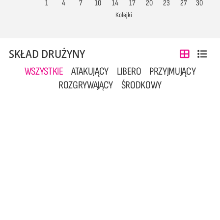
1
4
7
10
14
17
20
23
27
30
Kolejki
SKŁAD DRUŻYNY
WSZYSTKIE
ATAKUJĄCY
LIBERO
PRZYJMUJĄCY
ROZGRYWAJĄCY
ŚRODKOWY
1
3