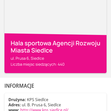
Hala sportowa Agencji Rozwoju
Miasta Siedlce
ul. Prusa 6, Siedlce
Liczba miejsc siedzących: 440
INFORMACJE
Drużyna:
KPS Siedlce
Adres:
ul. B. Prusa 6, Siedlce
www:
http://www.kps.siedlce.pl/