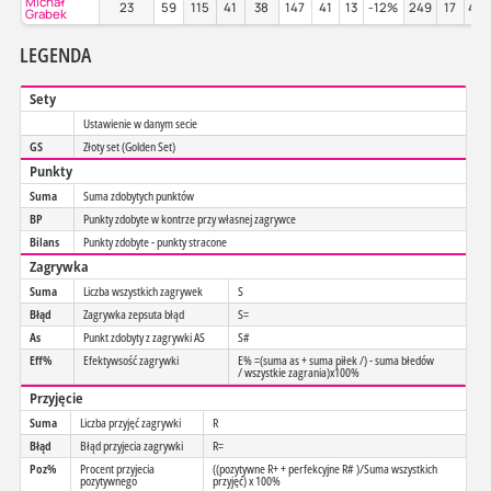
Michał
23
59
115
41
38
147
41
13
-12%
249
17
44
Grabek
LEGENDA
Sety
Ustawienie w danym secie
GS
Złoty set (Golden Set)
Punkty
Suma
Suma zdobytych punktów
BP
Punkty zdobyte w kontrze przy własnej zagrywce
Bilans
Punkty zdobyte - punkty stracone
Zagrywka
Suma
Liczba wszystkich zagrywek
S
Błąd
Zagrywka zepsuta błąd
S=
As
Punkt zdobyty z zagrywki AS
S#
Eff%
Efektywsość zagrywki
E% =(suma as + suma piłek /) - suma błedów
/ wszystkie zagrania)x100%
Przyjęcie
Suma
Liczba przyjęć zagrywki
R
Błąd
Błąd przyjecia zagrywki
R=
Poz%
Procent przyjecia
((pozytywne R+ + perfekcyjne R# )/Suma wszystkich
pozytywnego
przyjęć) x 100%