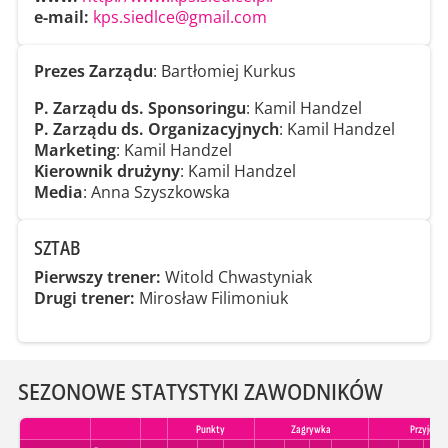
e-mail:
kps.siedlce@gmail.com
Prezes Zarządu
: Bartłomiej Kurkus
P. Zarządu ds. Sponsoringu
: Kamil Handzel
P. Zarządu ds. Organizacyjnych
: Kamil Handzel
Marketing
: Kamil Handzel
Kierownik drużyny
: Kamil Handzel
Media
: Anna Szyszkowska
SZTAB
Pierwszy trener:
Witold Chwastyniak
Drugi trener:
Mirosław Filimoniuk
SEZONOWE STATYSTYKI ZAWODNIKÓW
Punkty
Zagrywka
Przyjecie