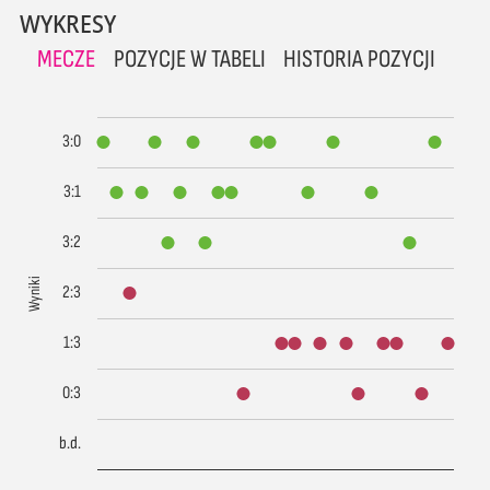
WYKRESY
MECZE
POZYCJE W TABELI
HISTORIA POZYCJI
3:0
3:1
3:2
Wyniki
2:3
1:3
0:3
b.d.