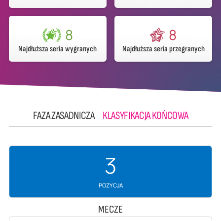
8
8
Najdłuższa seria wygranych
Najdłuższa seria przegranych
FAZA ZASADNICZA
KLASYFIKACJA KOŃCOWA
3
POZYCJA
MECZE