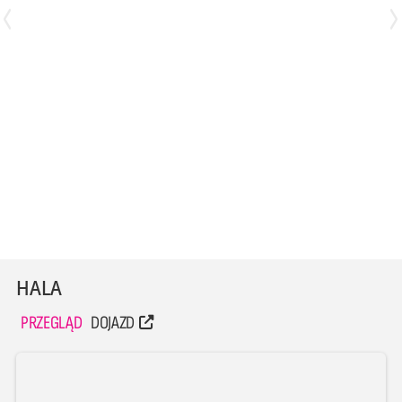
Jakub Sadkowski
Kacper Myśków
Środkowy
Środkowy
HALA
PRZEGLĄD
DOJAZD