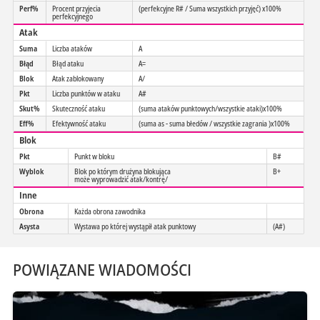
Perf%
Procent przyjecia
(perfekcyjne R# / Suma wszystkich przyjęć) x100%
perfekcyjnego
Atak
Suma
Liczba ataków
A
Błąd
Błąd ataku
A=
Blok
Atak zablokowany
A/
Pkt
Liczba punktów w ataku
A#
Skut%
Skuteczność ataku
(suma ataków punktowych/wszystkie ataki)x100%
Eff%
Efektywność ataku
(suma as - suma błedów / wszystkie zagrania )x100%
Blok
Pkt
Punkt w bloku
B#
Wyblok
Blok po którym drużyna blokująca
B+
może wyprowadzić atak/kontrę/
Inne
Obrona
Każda obrona zawodnika
Asysta
Wystawa po której wystąpił atak punktowy
(A#)
POWIĄZANE WIADOMOŚCI