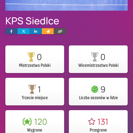
KPS Siedlce
Facebook
Twitter
Linkedin
Wyślij
Skopiuj
e-
link
mailem
0
0
Mistrzostwo Polski
Wicemistrzostwo Polski
1
9
Trzecie miejsce
Liczba sezonów w lidze
120
131
Wygrane
Przegrane