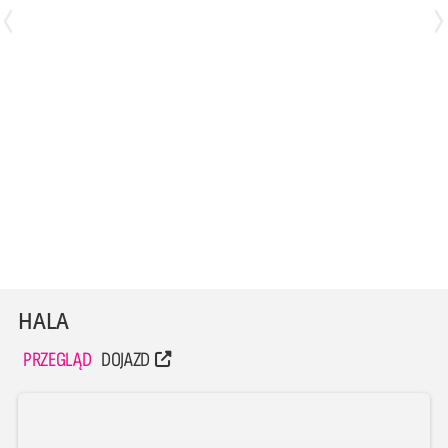
Mateusz Januszewski
Roman Oroń
Libero
Środkowy
HALA
PRZEGLĄD
DOJAZD