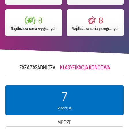
8
8
Najdłuższa seria wygranych
Najdłuższa seria przegranych
FAZA ZASADNICZA
KLASYFIKACJA KOŃCOWA
7
POZYCJA
MECZE