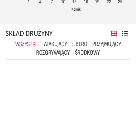
1
4
7
10
13
16
19
22
25
Kolejki
SKŁAD DRUŻYNY
WSZYSTKIE
ATAKUJĄCY
LIBERO
PRZYJMUJĄCY
ROZGRYWAJĄCY
ŚRODKOWY
1
2