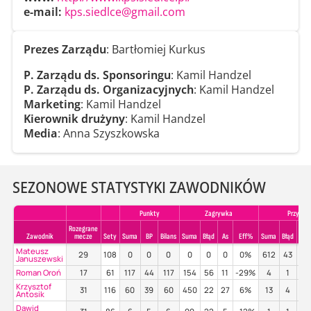
e-mail:
kps.siedlce@gmail.com
Prezes Zarządu
: Bartłomiej Kurkus
P. Zarządu ds. Sponsoringu
: Kamil Handzel
P. Zarządu ds. Organizacyjnych
: Kamil Handzel
Marketing
: Kamil Handzel
Kierownik drużyny
: Kamil Handzel
Media
: Anna Szyszkowska
SEZONOWE STATYSTYKI ZAWODNIKÓW
Punkty
Zagrywka
Przyjeci
Rozegrane
Zawodnik
mecze
Sety
Suma
BP
Bilans
Suma
Błąd
As
Eff%
Suma
Błąd
Po
Mateusz
29
108
0
0
0
0
0
0
0%
612
43
45
Januszewski
Roman Oroń
17
61
117
44
117
154
56
11
-29%
4
1
50
Krzysztof
31
116
60
39
60
450
22
27
6%
13
4
8
Antosik
Dawid