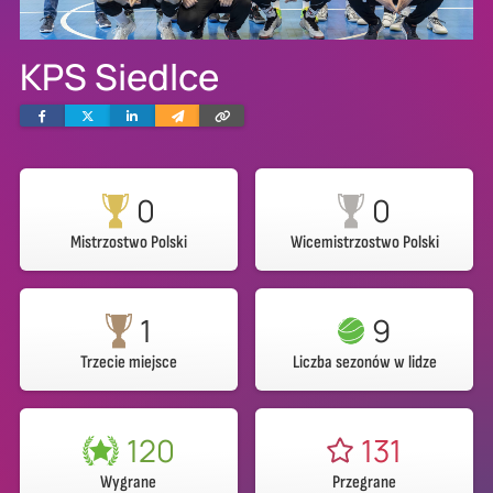
KPS Siedlce
Facebook
Twitter
Linkedin
Wyślij
Skopiuj
e-
link
mailem
0
0
Mistrzostwo Polski
Wicemistrzostwo Polski
1
9
Trzecie miejsce
Liczba sezonów w lidze
120
131
Wygrane
Przegrane