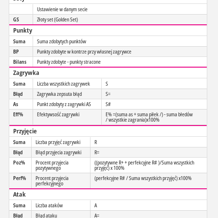
Ustawienie w danym secie
GS
Złoty set (Golden Set)
Punkty
Suma
Suma zdobytych punktów
BP
Punkty zdobyte w kontrze przy własnej zagrywce
Bilans
Punkty zdobyte - punkty stracone
Zagrywka
Suma
Liczba wszystkich zagrywek
S
Błąd
Zagrywka zepsuta błąd
S=
As
Punkt zdobyty z zagrywki AS
S#
Eff%
Efektywsość zagrywki
E% =(suma as + suma piłek /) - suma błedów
/ wszystkie zagrania)x100%
Przyjęcie
Suma
Liczba przyjęć zagrywki
R
Błąd
Błąd przyjecia zagrywki
R=
Poz%
Procent przyjecia
((pozytywne R+ + perfekcyjne R# )/Suma wszystkich
pozytywnego
przyjęć) x 100%
Perf%
Procent przyjecia
(perfekcyjne R# / Suma wszystkich przyjęć) x100%
perfekcyjnego
Atak
Suma
Liczba ataków
A
Błąd
Błąd ataku
A=