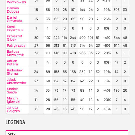
31
86
6
5
6
99
22
5
-12%
1
1
0
Wiczkowski
Damian
16
58
101
28
101
144
24
2
-10%
306
30
46
Dobosz
Daniel
15
33
65
20
65
50
20
7
-26%
2
0
50
Grzymała
Kamil
1
1
0
0
0
1
0
0
0%
0
0
0
Kryszczuk
Krzysztof
30
107
244
114
244
400
101
61
-4%
544
48
44
Gibek
Patryk Łaba
27
96
313
81
313
314
64
23
-6%
514
48
46
Bartosz
31
111
418
111
418
266
83
22
-20%
4
1
25
Kowalczyk
Adrian
1
4
0
0
0
0
0
0
0%
17
2
29
Potera
Radosław
24
89
158
65
158
282
72
32
-10%
14
2
43
Sterna
Jakub
23
60
84
32
84
145
22
11
-1%
2
0
50
Abramowicz
Shalev
14
36
73
17
73
89
14
6
-4%
196
20
41
Saada
Marcin
11
28
55
19
55
40
12
4
-20%
7
4
29
Iglewski
Janusz
8
28
46
16
46
56
12
2
-18%
1
0
0
Gałązka
LEGENDA
Sety