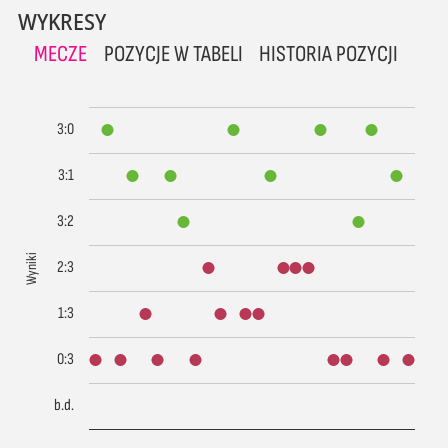
WYKRESY
MECZE
POZYCJE W TABELI
HISTORIA POZYCJI
3:0
3:1
3:2
Wyniki
2:3
1:3
0:3
b.d.