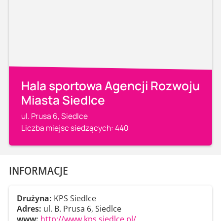
Hala sportowa Agencji Rozwoju
Miasta Siedlce
ul. Prusa 6, Siedlce
Liczba miejsc siedzących: 440
INFORMACJE
Drużyna:
KPS Siedlce
Adres:
ul. B. Prusa 6, Siedlce
www:
http://www.kps.siedlce.pl/