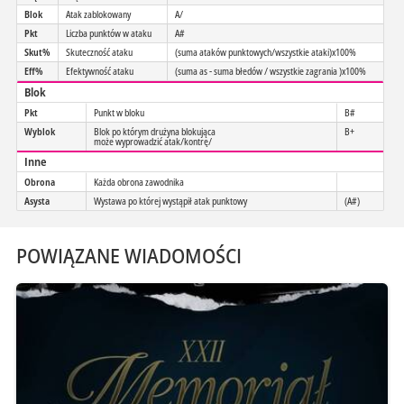
Blok
Atak zablokowany
A/
Pkt
Liczba punktów w ataku
A#
Skut%
Skuteczność ataku
(suma ataków punktowych/wszystkie ataki)x100%
Eff%
Efektywność ataku
(suma as - suma błedów / wszystkie zagrania )x100%
Blok
Pkt
Punkt w bloku
B#
Wyblok
Blok po którym drużyna blokująca
B+
może wyprowadzić atak/kontrę/
Inne
Obrona
Każda obrona zawodnika
Asysta
Wystawa po której wystąpił atak punktowy
(A#)
POWIĄZANE WIADOMOŚCI