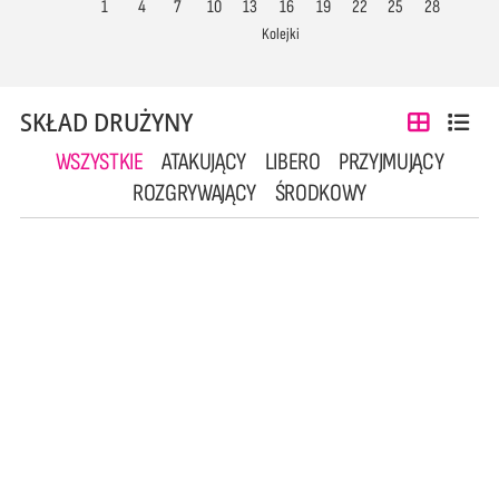
1
4
7
10
13
16
19
22
25
28
Kolejki
SKŁAD DRUŻYNY
WSZYSTKIE
ATAKUJĄCY
LIBERO
PRZYJMUJĄCY
ROZGRYWAJĄCY
ŚRODKOWY
1
3