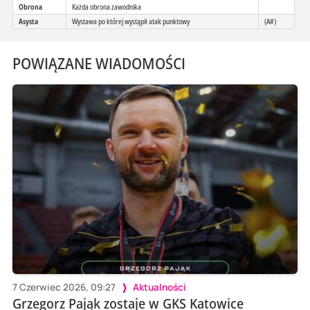
Obrona
Każda obrona zawodnika
Asysta
Wystawa po której wystąpił atak punktowy
(A#)
POWIĄZANE WIADOMOŚCI
7 Czerwiec 2026, 09:27
Aktualności
Grzegorz Pająk zostaje w GKS Katowice