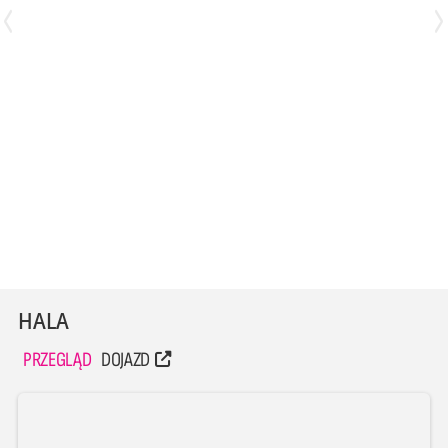
Bartłomiej Krulicki
Mateusz Łysikowski
Środkowy
Przyjmujący
HALA
PRZEGLĄD
DOJAZD