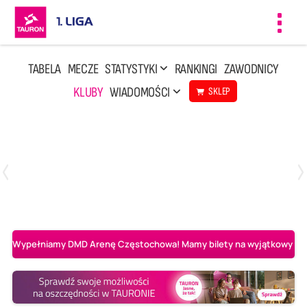
Toggl
navig
TABELA
MECZE
STATYSTYKI
RANKINGI
ZAWODNICY
KLUBY
WIADOMOŚCI
SKLEP
Czwartek, 23 Kwi, 17:30
3
1
BBTS Bielsko-Biała
CUK Anioły Toruń
Wypełniamy DMD Arenę Częstochowa! Mamy bilety na wyjątkowy mecz 