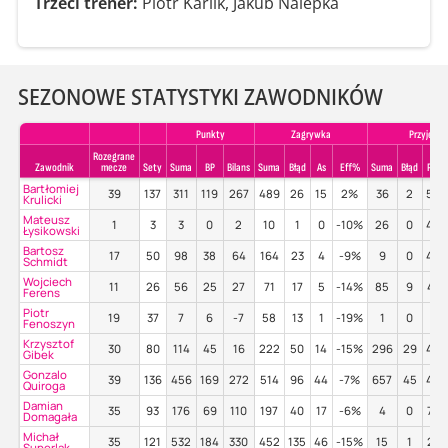
Trzeci trener:
Piotr Karlik, Jakub Nalepka
SEZONOWE STATYSTYKI ZAWODNIKÓW
Punkty
Zagrywka
Przyjecie
Rozegrane
Zawodnik
mecze
Sety
Suma
BP
Bilans
Suma
Błąd
As
Eff%
Suma
Błąd
Poz
Bartłomiej
39
137
311
119
267
489
26
15
2%
36
2
50
Krulicki
Mateusz
1
3
3
0
2
10
1
0
-10%
26
0
42
Łysikowski
Bartosz
17
50
98
38
64
164
23
4
-9%
9
0
44
Schmidt
Wojciech
11
26
56
25
27
71
17
5
-14%
85
9
41
Ferens
Piotr
19
37
7
6
-7
58
13
1
-19%
1
0
0%
Fenoszyn
Krzysztof
30
80
114
45
16
222
50
14
-15%
296
29
49
Gibek
Gonzalo
39
136
456
169
272
514
96
44
-7%
657
45
44
Quiroga
Damian
35
93
176
69
110
197
40
17
-6%
4
0
75
Domagała
Michał
35
121
532
184
330
452
135
46
-15%
15
1
27
Superlak