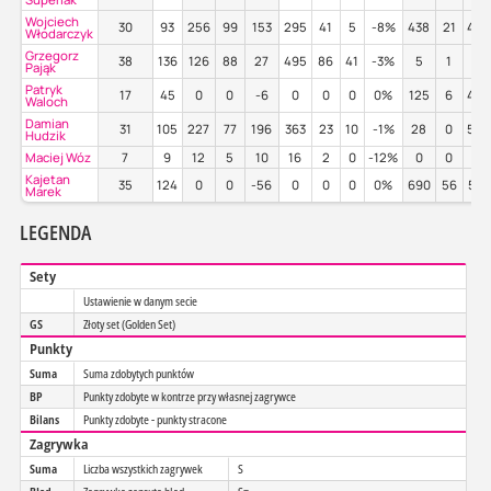
Wojciech
30
93
256
99
153
295
41
5
-8%
438
21
48
Włodarczyk
Grzegorz
38
136
126
88
27
495
86
41
-3%
5
1
0%
Pająk
Patryk
17
45
0
0
-6
0
0
0
0%
125
6
42
Waloch
Damian
31
105
227
77
196
363
23
10
-1%
28
0
54
Hudzik
Maciej Wóz
7
9
12
5
10
16
2
0
-12%
0
0
0%
Kajetan
35
124
0
0
-56
0
0
0
0%
690
56
53
Marek
LEGENDA
Sety
Ustawienie w danym secie
GS
Złoty set (Golden Set)
Punkty
Suma
Suma zdobytych punktów
BP
Punkty zdobyte w kontrze przy własnej zagrywce
Bilans
Punkty zdobyte - punkty stracone
Zagrywka
Suma
Liczba wszystkich zagrywek
S