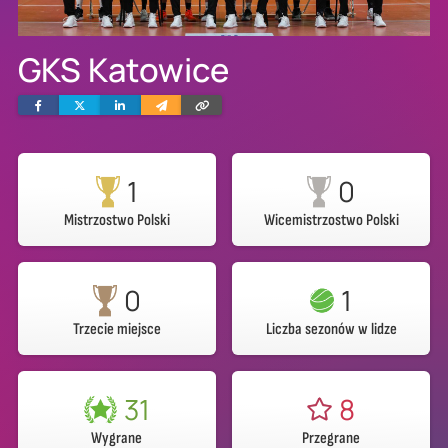
GKS Katowice
Facebook
Twitter
Linkedin
Wyślij
Skopiuj
e-
link
mailem
1
0
Mistrzostwo Polski
Wicemistrzostwo Polski
0
1
Trzecie miejsce
Liczba sezonów w lidze
31
8
Wygrane
Przegrane