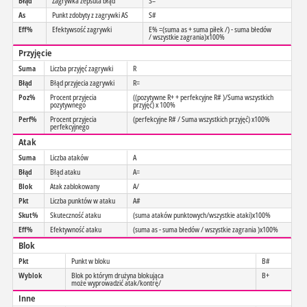
Błąd
Zagrywka zepsuta błąd
S=
As
Punkt zdobyty z zagrywki AS
S#
Eff%
Efektywsość zagrywki
E% =(suma as + suma piłek /) - suma błedów
/ wszystkie zagrania)x100%
Przyjęcie
Suma
Liczba przyjęć zagrywki
R
Błąd
Błąd przyjecia zagrywki
R=
Poz%
Procent przyjecia
((pozytywne R+ + perfekcyjne R# )/Suma wszystkich
pozytywnego
przyjęć) x 100%
Perf%
Procent przyjecia
(perfekcyjne R# / Suma wszystkich przyjęć) x100%
perfekcyjnego
Atak
Suma
Liczba ataków
A
Błąd
Błąd ataku
A=
Blok
Atak zablokowany
A/
Pkt
Liczba punktów w ataku
A#
Skut%
Skuteczność ataku
(suma ataków punktowych/wszystkie ataki)x100%
Eff%
Efektywność ataku
(suma as - suma błedów / wszystkie zagrania )x100%
Blok
Pkt
Punkt w bloku
B#
Wyblok
Blok po którym drużyna blokująca
B+
może wyprowadzić atak/kontrę/
Inne