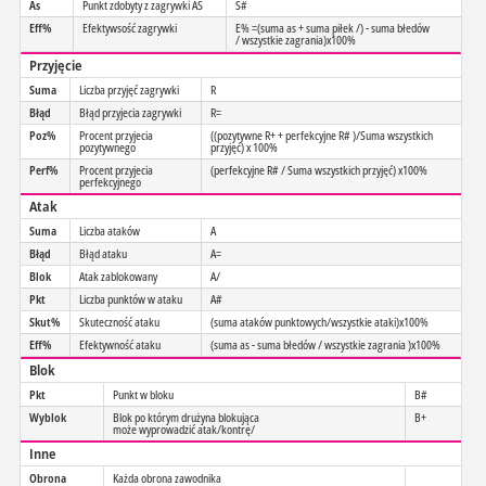
As
Punkt zdobyty z zagrywki AS
S#
Eff%
Efektywsość zagrywki
E% =(suma as + suma piłek /) - suma błedów
/ wszystkie zagrania)x100%
Przyjęcie
Suma
Liczba przyjęć zagrywki
R
Błąd
Błąd przyjecia zagrywki
R=
Poz%
Procent przyjecia
((pozytywne R+ + perfekcyjne R# )/Suma wszystkich
pozytywnego
przyjęć) x 100%
Perf%
Procent przyjecia
(perfekcyjne R# / Suma wszystkich przyjęć) x100%
perfekcyjnego
Atak
Suma
Liczba ataków
A
Błąd
Błąd ataku
A=
Blok
Atak zablokowany
A/
Pkt
Liczba punktów w ataku
A#
Skut%
Skuteczność ataku
(suma ataków punktowych/wszystkie ataki)x100%
Eff%
Efektywność ataku
(suma as - suma błedów / wszystkie zagrania )x100%
Blok
Pkt
Punkt w bloku
B#
Wyblok
Blok po którym drużyna blokująca
B+
może wyprowadzić atak/kontrę/
Inne
Obrona
Każda obrona zawodnika