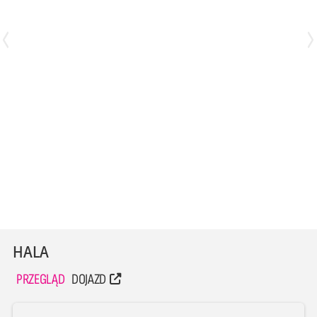
Kamil Maruszczyk
Wiktor Musiał
Przyjmujący
Atakujący
HALA
PRZEGLĄD
DOJAZD