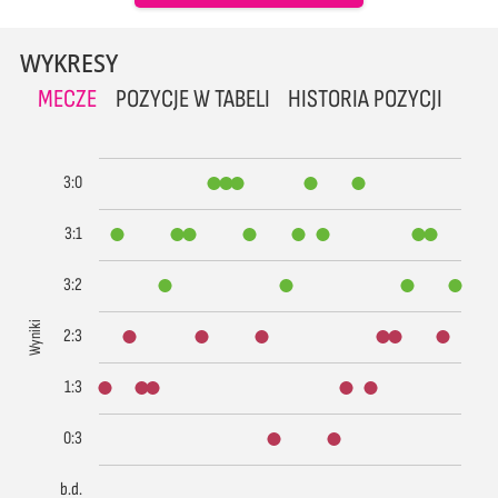
WYKRESY
MECZE
POZYCJE W TABELI
HISTORIA POZYCJI
3:0
3:1
3:2
Wyniki
2:3
1:3
0:3
b.d.