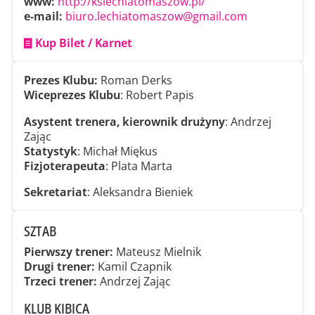
www:
http://kslechiatomaszow.pl/
e-mail:
biuro.lechiatomaszow@gmail.com
Kup Bilet / Karnet
Prezes Klubu:
Roman Derks
Wiceprezes Klubu
: Robert Papis
Asystent trenera, kierownik drużyny
: Andrzej
Zając
Statystyk
: Michał Miękus
Fizjoterapeuta
: Plata Marta
Sekretariat
: Aleksandra Bieniek
SZTAB
Pierwszy trener:
Mateusz Mielnik
Drugi trener:
Kamil Czapnik
Trzeci trener:
Andrzej Zając
KLUB KIBICA