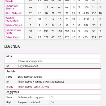
Warda
Radosław
24
85
93
43
48
245
36
9
-7%
15
0
Sterna
Piotr Szlęzak
17
46
76
31
28
78
24
3
-23%
210
16
Wiktor
11
30
31
12
13
75
18
1
-17%
7
0
Przybyłek
Wiktor Wójcik
3
9
0
0
-5
0
0
0
0%
23
5
Przemysław
30
116
198
78
148
394
22
9
-1%
53
2
Toma
Adam Kącki
24
88
177
82
75
276
46
18
-5%
362
27
LEGENDA
Sety
Ustawienie w danym secie
GS
Złoty set (Golden Set)
Punkty
Suma
Suma zdobytych punktów
BP
Punkty zdobyte w kontrze przy własnej zagrywce
Bilans
Punkty zdobyte - punkty stracone
Zagrywka
Suma
Liczba wszystkich zagrywek
S
Błąd
Zagrywka zepsuta błąd
S=