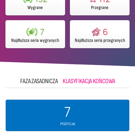
Wygrane
Przegrane
7
6
Najdłuższa seria wygranych
Najdłuższa seria przegranych
FAZA ZASADNICZA
KLASYFIKACJA KOŃCOWA
7
POZYCJA