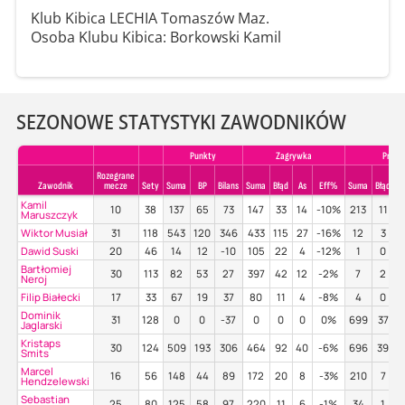
Klub Kibica LECHIA Tomaszów Maz.
Osoba Klubu
Kibica:
Borkowski Kamil
SEZONOWE STATYSTYKI ZAWODNIKÓW
Punkty
Zagrywka
Przyje
Rozegrane
Zawodnik
mecze
Sety
Suma
BP
Bilans
Suma
Błąd
As
Eff%
Suma
Błąd
P
Kamil
10
38
137
65
73
147
33
14
-10%
213
11
Maruszczyk
Wiktor Musiał
31
118
543
120
346
433
115
27
-16%
12
3
Dawid Suski
20
46
14
12
-10
105
22
4
-12%
1
0
Bartłomiej
30
113
82
53
27
397
42
12
-2%
7
2
Neroj
Filip Białecki
17
33
67
19
37
80
11
4
-8%
4
0
Dominik
31
128
0
0
-37
0
0
0
0%
699
37
Jaglarski
Kristaps
30
124
509
193
306
464
92
40
-6%
696
39
Smits
Marcel
16
56
148
44
89
172
20
8
-3%
210
7
Hendzelewski
Sebastian
25
80
125
58
97
220
11
6
-1%
34
1