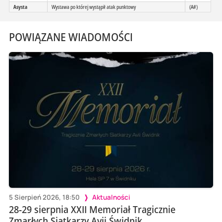
Asysta
Wystawa po której wystąpił atak punktowy
(A#)
POWIĄZANE WIADOMOŚCI
5 Sierpień 2026, 18:50
Aktualności
28-29 sierpnia XXII Memoriał Tragicznie
Zmarłych Siatkarzy Avii Świdnik