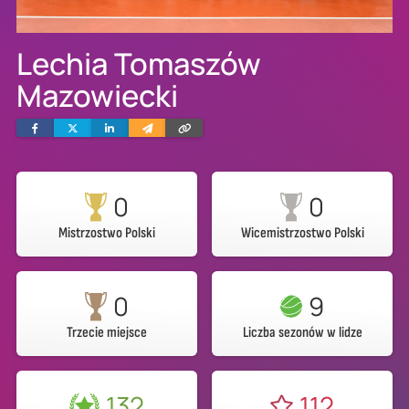
Lechia Tomaszów
Mazowiecki
Facebook
Twitter
Linkedin
Wyślij
Skopiuj
e-
link
mailem
0
0
Mistrzostwo Polski
Wicemistrzostwo Polski
0
9
Trzecie miejsce
Liczba sezonów w lidze
132
112