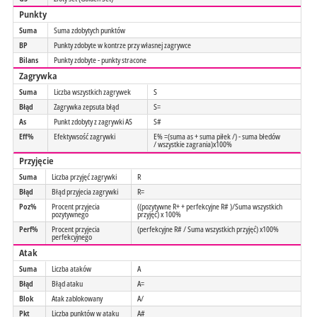
Punkty
Suma
Suma zdobytych punktów
BP
Punkty zdobyte w kontrze przy własnej zagrywce
Bilans
Punkty zdobyte - punkty stracone
Zagrywka
Suma
Liczba wszystkich zagrywek
S
Błąd
Zagrywka zepsuta błąd
S=
As
Punkt zdobyty z zagrywki AS
S#
Eff%
Efektywsość zagrywki
E% =(suma as + suma piłek /) - suma błedów
/ wszystkie zagrania)x100%
Przyjęcie
Suma
Liczba przyjęć zagrywki
R
Błąd
Błąd przyjecia zagrywki
R=
Poz%
Procent przyjecia
((pozytywne R+ + perfekcyjne R# )/Suma wszystkich
pozytywnego
przyjęć) x 100%
Perf%
Procent przyjecia
(perfekcyjne R# / Suma wszystkich przyjęć) x100%
perfekcyjnego
Atak
Suma
Liczba ataków
A
Błąd
Błąd ataku
A=
Blok
Atak zablokowany
A/
Pkt
Liczba punktów w ataku
A#