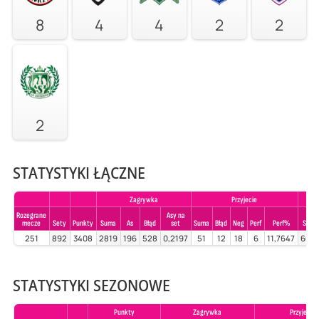
8
4
4
2
2
2
STATYSTYKI ŁĄCZNE
Zagrywka
Przyjecie
Rozegrane
Asy na
mecze
Sety
Punkty
Suma
As
Błąd
set
Suma
Błąd
Neg
Perf
Perf%
Suma
251
892
3408
2819
196
528
0,2197
51
12
18
6
11,7647
604
STATYSTYKI SEZONOWE
Punkty
Zagrywka
Przyjecie