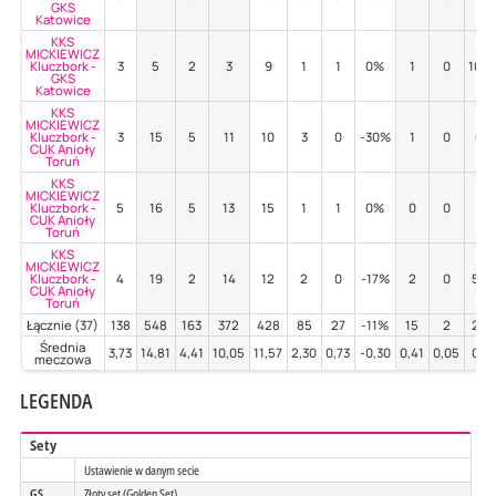
GKS
Katowice
KKS
MICKIEWICZ
Kluczbork -
3
5
2
3
9
1
1
0%
1
0
100
GKS
Katowice
KKS
MICKIEWICZ
Kluczbork -
3
15
5
11
10
3
0
-30%
1
0
0%
CUK Anioły
Toruń
KKS
MICKIEWICZ
Kluczbork -
5
16
5
13
15
1
1
0%
0
0
-
CUK Anioły
Toruń
KKS
MICKIEWICZ
Kluczbork -
4
19
2
14
12
2
0
-17%
2
0
50
CUK Anioły
Toruń
Łącznie (37)
138
548
163
372
428
85
27
-11%
15
2
20
Średnia
3,73
14,81
4,41
10,05
11,57
2,30
0,73
-0,30
0,41
0,05
0,5
meczowa
LEGENDA
Sety
Ustawienie w danym secie
GS
Złoty set (Golden Set)