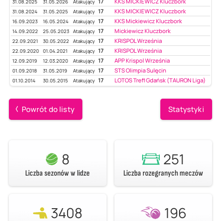
17
KKS MICKIEWICZ Kluczbork
31.08.2025
31.05.2026
Atakujący
17
KKS MICKIEWICZ Kluczbork
31.08.2024
31.05.2025
Atakujący
17
KKS Mickiewicz Kluczbork
16.09.2023
16.05.2024
Atakujący
17
Mickiewicz Kluczbork
14.09.2022
25.05.2023
Atakujący
17
KRISPOL Września
22.09.2021
30.05.2022
Atakujący
17
KRISPOL Września
22.09.2020
01.04.2021
Atakujący
17
APP Krispol Września
12.09.2019
12.03.2020
Atakujący
17
STS Olimpia Sulęcin
01.09.2018
31.05.2019
Atakujący
17
LOTOS Trefl Gdańsk (TAURON Liga)
01.10.2014
30.05.2015
Atakujący
Powrót do listy
Statystyki
8
251
Liczba sezonów w lidze
Liczba rozegranych meczów
3408
196