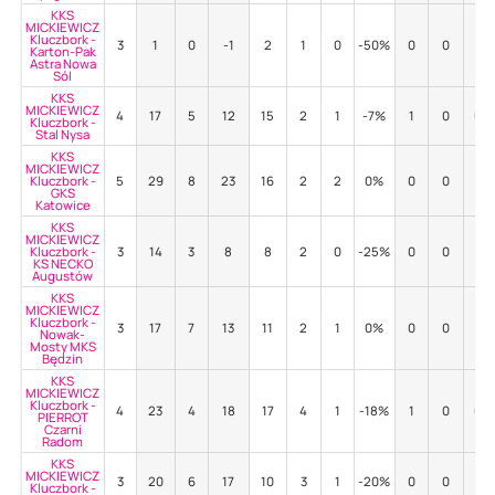
KKS
MICKIEWICZ
Kluczbork -
3
1
0
-1
2
1
0
-50%
0
0
-
Karton-Pak
Astra Nowa
Sól
KKS
MICKIEWICZ
4
17
5
12
15
2
1
-7%
1
0
0%
Kluczbork -
Stal Nysa
KKS
MICKIEWICZ
Kluczbork -
5
29
8
23
16
2
2
0%
0
0
-
GKS
Katowice
KKS
MICKIEWICZ
Kluczbork -
3
14
3
8
8
2
0
-25%
0
0
-
KS NECKO
Augustów
KKS
MICKIEWICZ
Kluczbork -
3
17
7
13
11
2
1
0%
0
0
-
Nowak-
Mosty MKS
Będzin
KKS
MICKIEWICZ
Kluczbork -
4
23
4
18
17
4
1
-18%
1
0
0%
PIERROT
Czarni
Radom
KKS
MICKIEWICZ
3
20
6
17
10
3
1
-20%
0
0
-
Kluczbork -