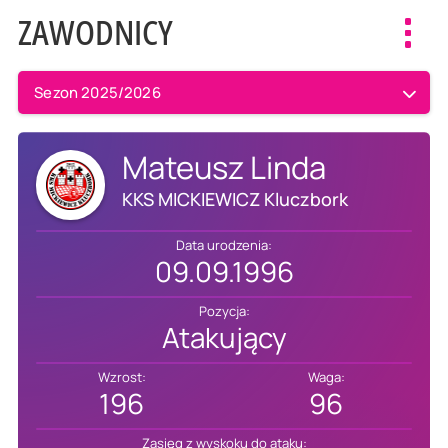
ZAWODNICY
Toggl
navig
Sezon 2025/2026
Mateusz Linda
KKS MICKIEWICZ Kluczbork
Data urodzenia:
09.09.1996
Pozycja:
Atakujący
Wzrost:
Waga:
196
96
Zasięg z wyskoku do ataku: