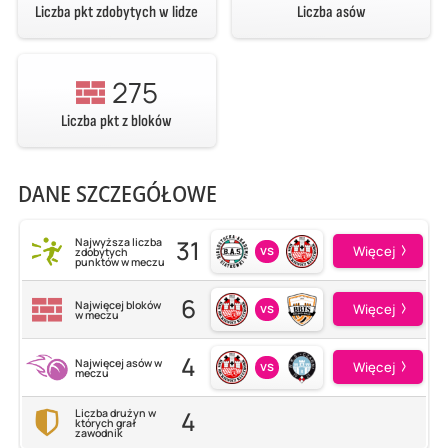
Liczba pkt zdobytych w lidze
Liczba asów
275
Liczba pkt z bloków
DANE SZCZEGÓŁOWE
31
Najwyższa liczba
vs
Więcej
zdobytych
punktów w meczu
6
Najwięcej bloków
vs
Więcej
w meczu
4
Najwięcej asów w
vs
Więcej
meczu
4
Liczba drużyn w
których grał
zawodnik