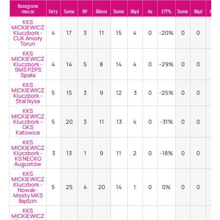
Rozegrane
mecze
Sety
Suma
BP
Bilans
Suma
Błąd
As
Eff%
Suma
Błąd
Poz
KKS
MICKIEWICZ
Kluczbork -
4
17
3
11
15
4
0
-20%
0
0
-
CUK Anioły
Toruń
KKS
MICKIEWICZ
Kluczbork -
4
14
5
8
14
4
0
-29%
0
0
-
SMS PZPS
Spała
KKS
MICKIEWICZ
5
15
3
9
12
3
0
-25%
0
0
-
Kluczbork -
Stal Nysa
KKS
MICKIEWICZ
Kluczbork -
5
20
3
11
13
4
0
-31%
0
0
-
GKS
Katowice
KKS
MICKIEWICZ
Kluczbork -
3
13
1
9
11
2
0
-18%
0
0
-
KS NECKO
Augustów
KKS
MICKIEWICZ
Kluczbork -
5
25
4
20
14
1
0
0%
0
0
-
Nowak-
Mosty MKS
Będzin
KKS
MICKIEWICZ