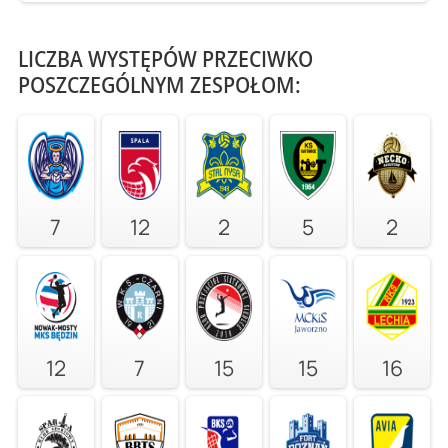
LICZBA WYSTĘPÓW PRZECIWKO
POSZCZEGÓLNYM ZESPOŁOM:
7
12
2
5
2
12
7
15
15
16