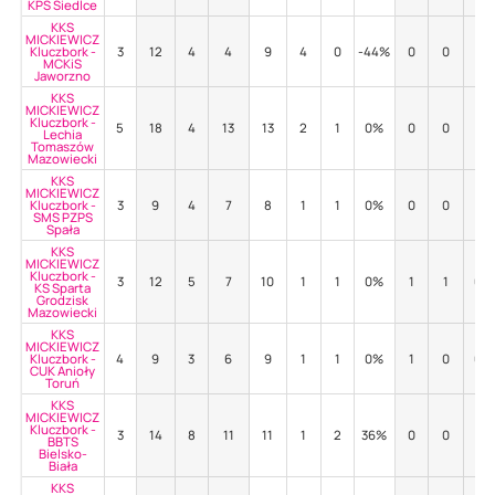
KPS Siedlce
KKS
MICKIEWICZ
Kluczbork -
3
12
4
4
9
4
0
-44%
0
0
-
MCKiS
Jaworzno
KKS
MICKIEWICZ
Kluczbork -
5
18
4
13
13
2
1
0%
0
0
-
Lechia
Tomaszów
Mazowiecki
KKS
MICKIEWICZ
Kluczbork -
3
9
4
7
8
1
1
0%
0
0
-
SMS PZPS
Spała
KKS
MICKIEWICZ
Kluczbork -
3
12
5
7
10
1
1
0%
1
1
0%
KS Sparta
Grodzisk
Mazowiecki
KKS
MICKIEWICZ
Kluczbork -
4
9
3
6
9
1
1
0%
1
0
0%
CUK Anioły
Toruń
KKS
MICKIEWICZ
Kluczbork -
3
14
8
11
11
1
2
36%
0
0
-
BBTS
Bielsko-
Biała
KKS