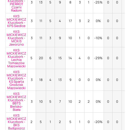
Kluczbork -
3
13
5
9
8
3
1
-25%
0
0
-
PIERROT
Czarni
Radom
KKS
MICKIEWICZ
3
11
5
4
17
3
2
0%
0
0
-
Kluczbork -
KPS Siedlce
KKS
MICKIEWICZ
Kluczbork -
3
11
3
9
10
1
0
-10%
0
0
-
MCKiS
Jaworzno
KKS
MICKIEWICZ
Kluczbork -
5
20
6
15
14
4
0
-29%
0
0
-
Lechia
Tomaszów
Mazowiecki
KKS
MICKIEWICZ
Kluczbork -
3
18
4
13
9
0
0
0%
0
0
-
KS Sparta
Grodzisk
Mazowiecki
KKS
MICKIEWICZ
Kluczbork -
3
10
5
7
10
2
2
0%
0
0
-
BBTS
Bielsko-
Biała
KKS
MICKIEWICZ
Kluczbork -
2
5
1
2
5
1
0
-20%
0
0
-
BKS
Bydgoszcz