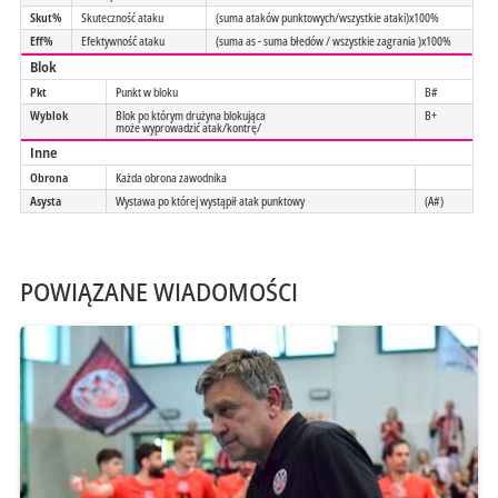
Skut%
Skuteczność ataku
(suma ataków punktowych/wszystkie ataki)x100%
Eff%
Efektywność ataku
(suma as - suma błedów / wszystkie zagrania )x100%
Blok
Pkt
Punkt w bloku
B#
Wyblok
Blok po którym drużyna blokująca
B+
może wyprowadzić atak/kontrę/
Inne
Obrona
Każda obrona zawodnika
Asysta
Wystawa po której wystąpił atak punktowy
(A#)
POWIĄZANE WIADOMOŚCI