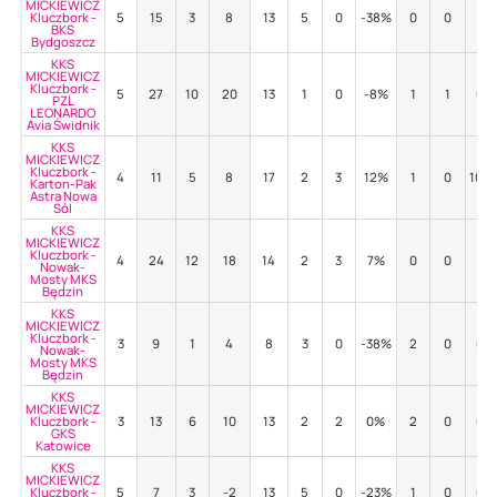
MICKIEWICZ
Kluczbork -
5
15
3
8
13
5
0
-38%
0
0
-
BKS
Bydgoszcz
KKS
MICKIEWICZ
Kluczbork -
5
27
10
20
13
1
0
-8%
1
1
0%
PZL
LEONARDO
Avia Świdnik
KKS
MICKIEWICZ
Kluczbork -
4
11
5
8
17
2
3
12%
1
0
100
Karton-Pak
Astra Nowa
Sól
KKS
MICKIEWICZ
Kluczbork -
4
24
12
18
14
2
3
7%
0
0
-
Nowak-
Mosty MKS
Będzin
KKS
MICKIEWICZ
Kluczbork -
3
9
1
4
8
3
0
-38%
2
0
0%
Nowak-
Mosty MKS
Będzin
KKS
MICKIEWICZ
Kluczbork -
3
13
6
10
13
2
2
0%
2
0
0%
GKS
Katowice
KKS
MICKIEWICZ
Kluczbork -
5
7
3
-2
13
5
0
-23%
1
0
0%