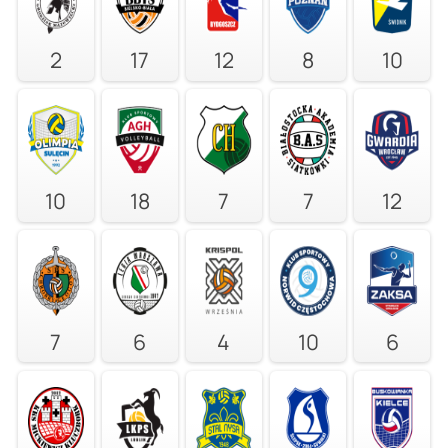
2
17
12
8
10
10
18
7
7
12
7
6
4
10
6