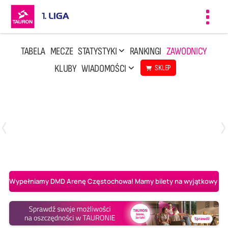
Toggl
navig
TABELA
MECZE
STATYSTYKI
RANKINGI
ZAWODNICY
KLUBY
WIADOMOŚCI
SKLEP
Czwartek, 23 Kwi, 17:30
3
1
BBTS Bielsko-Biała
CUK Anioły Toruń
Wypełniamy DMD Arenę Częstochowa! Mamy bilety na wyjątkowy mecz 