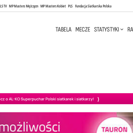
LS TV
MP Masters Mężczyzn
MP Masters Kobiet
PLS
Fundacja Siatkarska Polska
TABELA
MECZE
STATYSTYKI
RA
 Kwi, 17:00
Niedziela, 26 Kwi, 20:00
0
3
3
1
uń
BBTS Bielsko-Biała
GKS Katowice
KKS M
o AL-KO Superpuchar Polski siatkarek i siatkarzy!