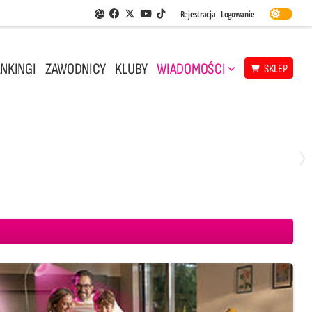
Facebook
Twitter
Youtube
Rejestracja
Logowanie
Aplikacja Siatkarskie Ligi
TikTok
NKINGI
ZAWODNICY
KLUBY
WIADOMOŚCI
SKLEP
Środa, 29 Kwi, 18:00
0
3
ICKIEWICZ Kluczbork
CUK Anioły Toruń
KKS MICKIEWICZ Kluczbork