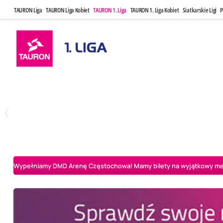
TAURON Liga
TAURON Liga Kobiet
TAURON 1. Liga
TAURON 1. Liga Kobiet
Siatkarskie Ligi
P
Czwartek, 23 Kwi, 17:30
Niedziela, 26
3
1
BBTS Bielsko-Biała
CUK Anioły Toruń
CUK Anioły Tor
Wypełniamy DMD Arenę Częstochowa! Mamy bilety na wyjątkowy mecz 