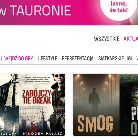
WSZYSTKIE
AKTUA
J I WEJDŹ DO GRY
LIFESTYLE
REPREZENTACJA
SIATKARSKIE LIGI