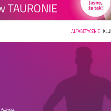
ALFABETYCZNIE
KLU
Pozycja: