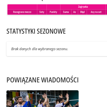
Zagrywka
Rozegrane mecze
Sety
Punkty
Suma
As
Błąd
Asy na set
STATYSTYKI SEZONOWE
Brak danych dla wybranego sezonu.
POWIĄZANE WIADOMOŚCI