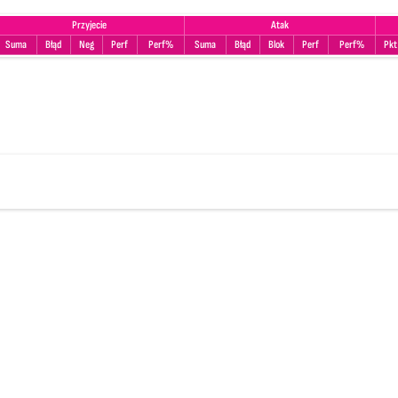
Przyjecie
Atak
Suma
Błąd
Neg
Perf
Perf%
Suma
Błąd
Blok
Perf
Perf%
Pkt