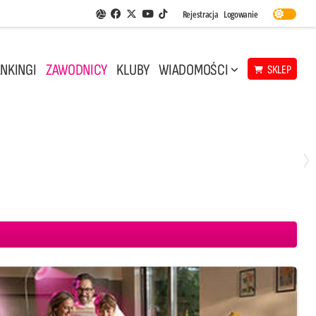
Facebook
Twitter
Youtube
Rejestracja
Logowanie
Aplikacja Siatkarskie Ligi
TikTok
NKINGI
ZAWODNICY
KLUBY
WIADOMOŚCI
SKLEP
Środa, 29 Kwi, 18:00
0
3
ICKIEWICZ Kluczbork
CUK Anioły Toruń
KKS MICKIEWICZ Kluczbork