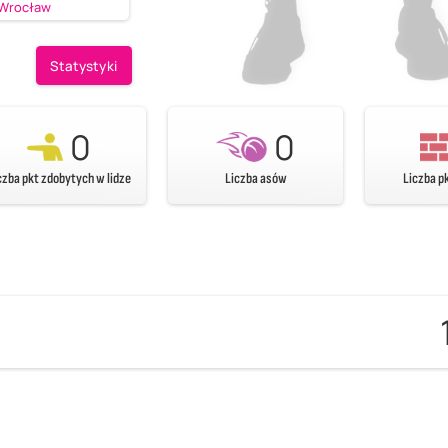
 Wrocław
Statystyki
0
0
czba pkt zdobytych w lidze
Liczba asów
Liczba p