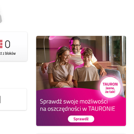
0
kt z bloków
1