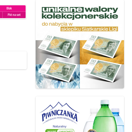
Blok
Pkt na set