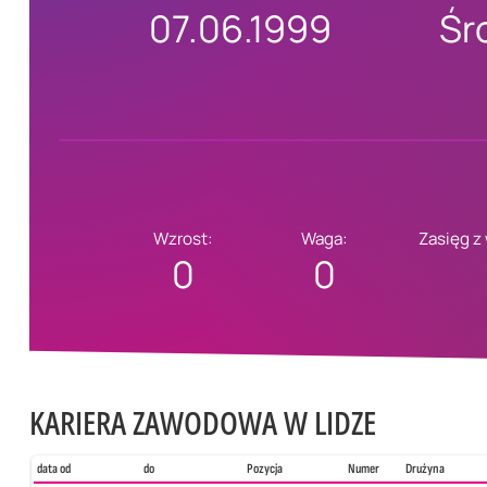
07.06.1999
Śr
Wzrost:
Waga:
Zasięg z
0
0
KARIERA ZAWODOWA W LIDZE
data od
do
Pozycja
Numer
Drużyna