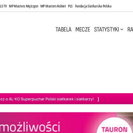
LS TV
MP Masters Mężczyzn
MP Masters Kobiet
PLS
Fundacja Siatkarska Polska
TABELA
MECZE
STATYSTYKI
RA
 Kwi, 17:00
Niedziela, 26 Kwi, 20:00
0
3
3
1
uń
BBTS Bielsko-Biała
GKS Katowice
KKS M
o AL-KO Superpuchar Polski siatkarek i siatkarzy!