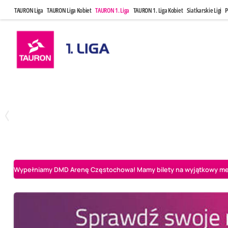
TAURON Liga
TAURON Liga Kobiet
TAURON 1. Liga
TAURON 1. Liga Kobiet
Siatkarskie Ligi
P
Czwartek, 23 Kwi, 17:30
Niedziela, 26
3
1
BBTS Bielsko-Biała
CUK Anioły Toruń
CUK Anioły Tor
Wypełniamy DMD Arenę Częstochowa! Mamy bilety na wyjątkowy mecz 