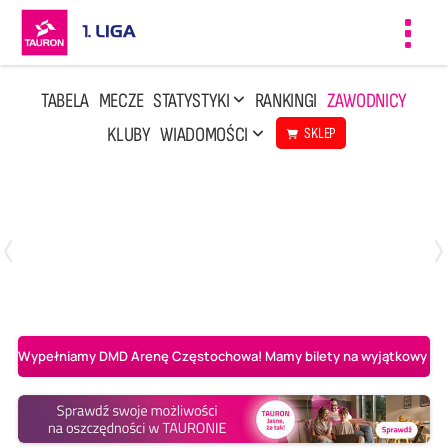
Toggl
navig
TABELA
MECZE
STATYSTYKI
RANKINGI
ZAWODNICY
KLUBY
WIADOMOŚCI
SKLEP
Czwartek, 23 Kwi, 17:30
3
1
BBTS Bielsko-Biała
CUK Anioły Toruń
Wypełniamy DMD Arenę Częstochowa! Mamy bilety na wyjątkowy mecz 