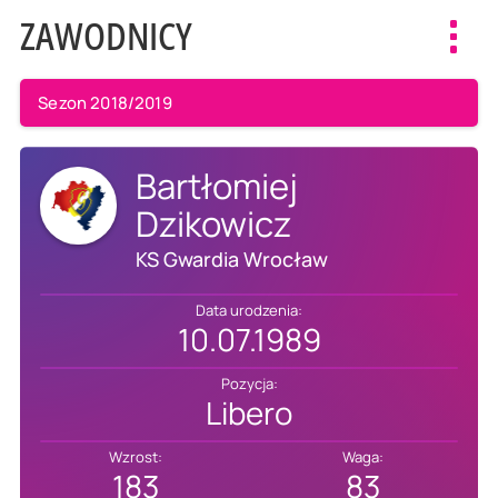
ZAWODNICY
Toggl
navig
Sezon 2018/2019
Bartłomiej
Dzikowicz
KS Gwardia Wrocław
Data urodzenia:
10.07.1989
Pozycja:
Libero
Wzrost:
Waga:
183
83