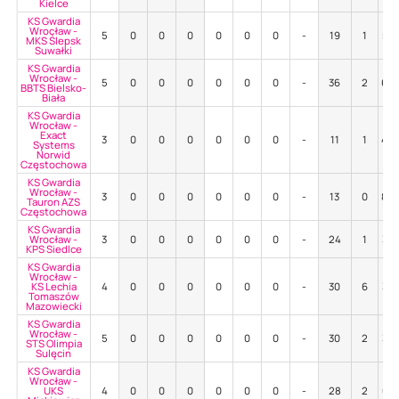
Kielce
KS Gwardia
Wrocław -
5
0
0
0
0
0
0
-
19
1
53
MKS Ślepsk
Suwałki
KS Gwardia
Wrocław -
5
0
0
0
0
0
0
-
36
2
64
BBTS Bielsko-
Biała
KS Gwardia
Wrocław -
Exact
3
0
0
0
0
0
0
-
11
1
45
Systems
Norwid
Częstochowa
KS Gwardia
Wrocław -
3
0
0
0
0
0
0
-
13
0
85
Tauron AZS
Częstochowa
KS Gwardia
Wrocław -
3
0
0
0
0
0
0
-
24
1
38
KPS Siedlce
KS Gwardia
Wrocław -
KS Lechia
4
0
0
0
0
0
0
-
30
6
37
Tomaszów
Mazowiecki
KS Gwardia
Wrocław -
5
0
0
0
0
0
0
-
30
2
33
STS Olimpia
Sulęcin
KS Gwardia
Wrocław -
UKS
4
0
0
0
0
0
0
-
28
2
61