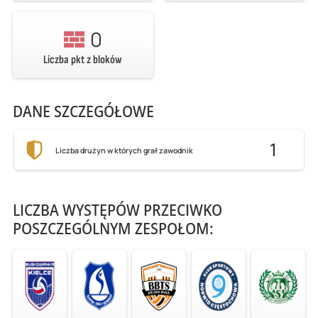
0
Liczba pkt z bloków
DANE SZCZEGÓŁOWE
1
Liczba drużyn w których grał zawodnik
LICZBA WYSTĘPÓW PRZECIWKO
POSZCZEGÓLNYM ZESPOŁOM: