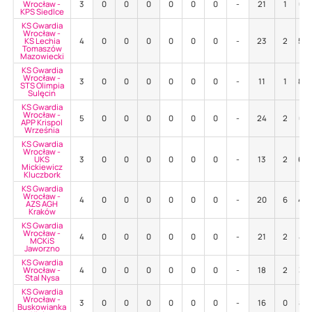
Wrocław -
3
0
0
0
0
0
0
-
21
1
67
KPS Siedlce
KS Gwardia
Wrocław -
KS Lechia
4
0
0
0
0
0
0
-
23
2
52
Tomaszów
Mazowiecki
KS Gwardia
Wrocław -
3
0
0
0
0
0
0
-
11
1
82
STS Olimpia
Sulęcin
KS Gwardia
Wrocław -
5
0
0
0
0
0
0
-
24
2
63
APP Krispol
Września
KS Gwardia
Wrocław -
UKS
3
0
0
0
0
0
0
-
13
2
62
Mickiewicz
Kluczbork
KS Gwardia
Wrocław -
4
0
0
0
0
0
0
-
20
6
45
AZS AGH
Kraków
KS Gwardia
Wrocław -
4
0
0
0
0
0
0
-
21
2
43
MCKiS
Jaworzno
KS Gwardia
Wrocław -
4
0
0
0
0
0
0
-
18
2
39
Stal Nysa
KS Gwardia
Wrocław -
3
0
0
0
0
0
0
-
16
0
81
Buskowianka