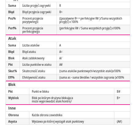
Suma
Liczba przyjęć zagrywki
R
Błąd
Błąd przyjecia zagrywki
R=
Poz%
Procent przyjecia
((pozytywne R+ + perfekcyjne R# )/Suma wszystkich
pozytywnego
przyjęć) x 100%
Perf%
Procent przyjecia
(perfekcyjne R# / Suma wszystkich przyjęć) x100%
perfekcyjnego
Atak
Suma
Liczba ataków
A
Błąd
Błąd ataku
A=
Blok
Atak zablokowany
A/
Pkt
Liczba punktów w ataku
A#
Skut%
Skuteczność ataku
(suma ataków punktowych/wszystkie ataki)x100%
Eff%
Efektywność ataku
(suma as - suma błedów / wszystkie zagrania )x100%
Blok
Pkt
Punkt w bloku
B#
Wyblok
Blok po którym drużyna blokująca
B+
może wyprowadzić atak/kontrę/
Inne
Obrona
Każda obrona zawodnika
Asysta
Wystawa po której wystąpił atak punktowy
(A#)