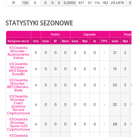
31
126
0
0
0
0
0,0000
617
51
114
182
29,4976
0
STATYSTYKI SEZONOWE
Punkty
Zagrywka
Przyjecie
Rozegrane mecze
Sety
Suma
BP
Bilans
Suma
Błąd
As
Eff%
Suma
Błąd
Poz
KS Gwardia
Wrocław -
5
0
0
0
0
0
0
-
21
2
67
Buskowianka
Kielce
KS Gwardia
Wrocław -
4
0
0
0
0
0
0
-
15
3
67
MKS Ślepsk
Suwałki
KS Gwardia
Wrocław -
4
0
0
0
0
0
0
-
22
2
59
BBTS Bielsko-
Biała
KS Gwardia
Wrocław -
Exact
4
0
0
0
0
0
0
-
32
2
50
Systems
Norwid
Częstochowa
KS Gwardia
Wrocław -
4
0
0
0
0
0
0
-
28
2
54
Tauron AZS
Częstochowa
KS Gwardia