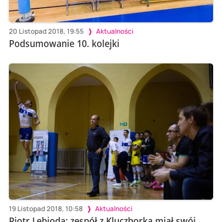
20 Listopad 2018, 19:55
Aktualności
Podsumowanie 10. kolejki
19 Listopad 2018, 10:58
Aktualności
Piotr Lebioda: zespół z Kluczborka miał swój