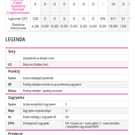
Exact
5
0
0
0
0
0
0
-
10
0
50
Systems
Norwid
Częstochowa
Łącznie (31)
126
0
0
0
0
0
0
0%
617
51
54
Średnia
4,06
0,00
0,00
0,00
0,00
0,00
0,00
0,00
19,90
1,65
1,7
meczowa
LEGENDA
Sety
Ustawienie w danym secie
GS
Złoty set (Golden Set)
Punkty
Suma
Suma zdobytych punktów
BP
Punkty zdobyte w kontrze przy własnej zagrywce
Bilans
Punkty zdobyte - punkty stracone
Zagrywka
Suma
Liczba wszystkich zagrywek
S
Błąd
Zagrywka zepsuta błąd
S=
As
Punkt zdobyty z zagrywki AS
S#
Eff%
Efektywsość zagrywki
E% =(suma as + suma piłek /) - suma błedów
/ wszystkie zagrania)x100%
Przyjęcie