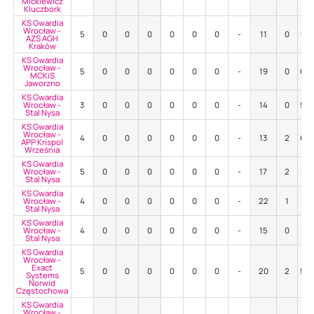
Mickiewicz
Kluczbork
KS Gwardia
Wrocław -
5
0
0
0
0
0
0
-
11
0
91
AZS AGH
Kraków
KS Gwardia
Wrocław -
5
0
0
0
0
0
0
-
19
0
68
MCKiS
Jaworzno
KS Gwardia
Wrocław -
3
0
0
0
0
0
0
-
14
0
50
Stal Nysa
KS Gwardia
Wrocław -
4
0
0
0
0
0
0
-
13
2
62
APP Krispol
Września
KS Gwardia
Wrocław -
5
0
0
0
0
0
0
-
17
2
35
Stal Nysa
KS Gwardia
Wrocław -
4
0
0
0
0
0
0
-
22
1
36
Stal Nysa
KS Gwardia
Wrocław -
4
0
0
0
0
0
0
-
15
0
47
Stal Nysa
KS Gwardia
Wrocław -
Exact
5
0
0
0
0
0
0
-
20
2
55
Systems
Norwid
Częstochowa
KS Gwardia
Wrocław -