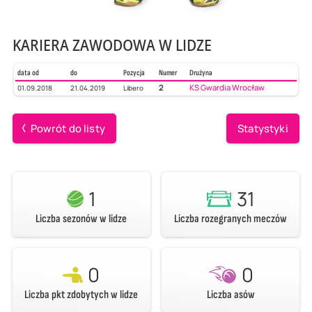
KARIERA ZAWODOWA W LIDZE
data od
do
Pozycja
Numer
Drużyna
2
KS Gwardia Wrocław
01.09.2018
21.04.2019
Libero
Powrót do listy
Statystyki
1
31
Liczba sezonów w lidze
Liczba rozegranych meczów
0
0
Liczba pkt zdobytych w lidze
Liczba asów