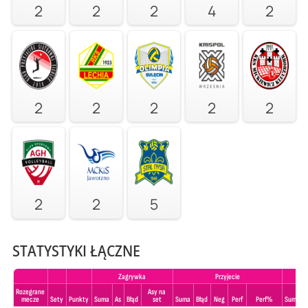
2
2
2
4
2
2
2
2
2
2
2
2
5
STATYSTYKI ŁĄCZNE
Zagrywka
Przyjecie
Rozegrane
Asy na
mecze
Sety
Punkty
Suma
As
Błąd
set
Suma
Błąd
Neg
Perf
Perf%
Suma