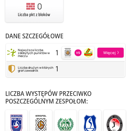
0
Liczba pkt z bloków
DANE SZCZEGÓŁOWE
1
Najwyższa liczba
vs
Więcej
zdobytych punktów w
meczu
1
Liczba drużyn w których
grał zawodnik
LICZBA WYSTĘPÓW PRZECIWKO
POSZCZEGÓLNYM ZESPOŁOM: