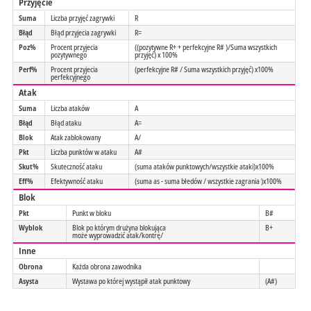
Przyjęcie
Suma
Liczba przyjęć zagrywki
R
Błąd
Błąd przyjecia zagrywki
R=
Poz%
Procent przyjecia
((pozytywne R+ + perfekcyjne R# )/Suma wszystkich
pozytywnego
przyjęć) x 100%
Perf%
Procent przyjecia
(perfekcyjne R# / Suma wszystkich przyjęć) x100%
perfekcyjnego
Atak
Suma
Liczba ataków
A
Błąd
Błąd ataku
A=
Blok
Atak zablokowany
A/
Pkt
Liczba punktów w ataku
A#
Skut%
Skuteczność ataku
(suma ataków punktowych/wszystkie ataki)x100%
Eff%
Efektywność ataku
(suma as - suma błedów / wszystkie zagrania )x100%
Blok
Pkt
Punkt w bloku
B#
Wyblok
Blok po którym drużyna blokująca
B+
może wyprowadzić atak/kontrę/
Inne
Obrona
Każda obrona zawodnika
Asysta
Wystawa po której wystąpił atak punktowy
(A#)