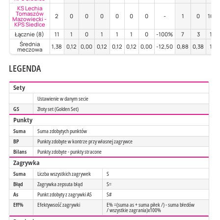
KS Lechia
Tomaszów
2
0
0
0
0
0
0
-
1
0
100
Mazowiecki -
KPS Siedlce
Łącznie (8)
11
1
0
1
1
1
0
-100%
7
3
14
Średnia
1,38
0,12
0,00
0,12
0,12
0,12
0,00
-12,50
0,88
0,38
1,7
meczowa
LEGENDA
Sety
Ustawienie w danym secie
GS
Złoty set (Golden Set)
Punkty
Suma
Suma zdobytych punktów
BP
Punkty zdobyte w kontrze przy własnej zagrywce
Bilans
Punkty zdobyte - punkty stracone
Zagrywka
Suma
Liczba wszystkich zagrywek
S
Błąd
Zagrywka zepsuta błąd
S=
As
Punkt zdobyty z zagrywki AS
S#
Eff%
Efektywsość zagrywki
E% =(suma as + suma piłek /) - suma błedów
/ wszystkie zagrania)x100%