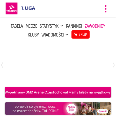
Toggl
navig
TABELA
MECZE
STATYSTYKI
RANKINGI
ZAWODNICY
KLUBY
WIADOMOŚCI
SKLEP
Czwartek, 23 Kwi, 17:30
3
1
BBTS Bielsko-Biała
CUK Anioły Toruń
Wypełniamy DMD Arenę Częstochowa! Mamy bilety na wyjątkowy mecz 