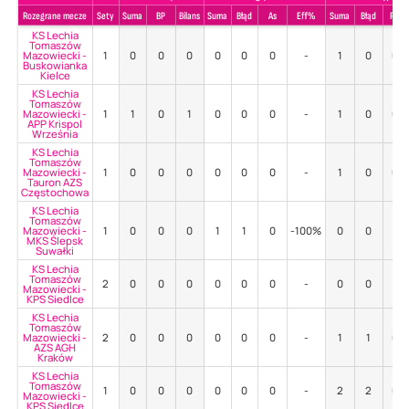
Rozegrane mecze
Sety
Suma
BP
Bilans
Suma
Błąd
As
Eff%
Suma
Błąd
Poz
KS Lechia
Tomaszów
Mazowiecki -
1
0
0
0
0
0
0
-
1
0
0%
Buskowianka
Kielce
KS Lechia
Tomaszów
Mazowiecki -
1
1
0
1
0
0
0
-
1
0
0%
APP Krispol
Września
KS Lechia
Tomaszów
Mazowiecki -
1
0
0
0
0
0
0
-
1
0
0%
Tauron AZS
Częstochowa
KS Lechia
Tomaszów
Mazowiecki -
1
0
0
0
1
1
0
-100%
0
0
-
MKS Ślepsk
Suwałki
KS Lechia
Tomaszów
2
0
0
0
0
0
0
-
0
0
-
Mazowiecki -
KPS Siedlce
KS Lechia
Tomaszów
Mazowiecki -
2
0
0
0
0
0
0
-
1
1
0%
AZS AGH
Kraków
KS Lechia
Tomaszów
1
0
0
0
0
0
0
-
2
2
0%
Mazowiecki -
KPS Siedlce