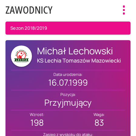
ZAWODNICY
Toggl
navig
Sezon 2018/2019
Michał Lechowski
KS Lechia Tomaszów Mazowiecki
Data urodzenia:
16.07.1999
Pozycja:
Przyjmujący
Wzrost:
Waga:
198
83
Zasięg z wyskoku do ataku: