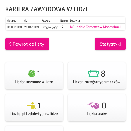
KARIERA ZAWODOWA W LIDZE
data od
do
Pozycja
Numer
Drużyna
17
KS Lechia Tomaszów Mazowiecki
01.09.2018
21.04.2019
Przyjmujący
Powrót do listy
Statystyki
1
8
Liczba sezonów w lidze
Liczba rozegranych meczów
1
0
Liczba pkt zdobytych w lidze
Liczba asów