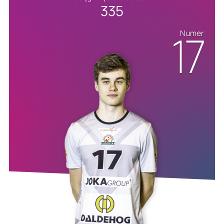
335
17
Numer