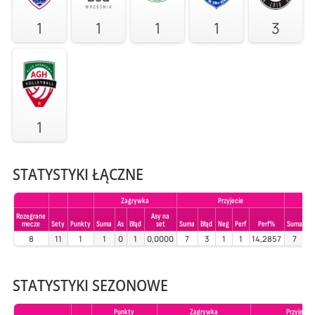
1
1
1
1
3
1
STATYSTYKI ŁĄCZNE
Zagrywka
Przyjecie
Rozegrane
Asy na
mecze
Sety
Punkty
Suma
As
Błąd
set
Suma
Błąd
Neg
Perf
Perf%
Suma
Bł
8
11
1
1
0
1
0,0000
7
3
1
1
14,2857
7
STATYSTYKI SEZONOWE
Punkty
Zagrywka
Przyjecie