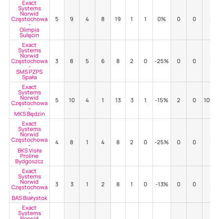
Exact
Systems
Norwid
Częstochowa
5
9
4
8
19
1
1
0%
0
0
-
-
Olimpia
Sulęcin
Exact
Systems
Norwid
Częstochowa
3
8
5
6
8
2
0
-25%
0
0
-
-
SMS PZPS
Spała
Exact
Systems
Norwid
5
10
4
1
13
3
1
-15%
2
0
100%
Częstochowa
-
MKS Będzin
Exact
Systems
Norwid
Częstochowa
4
8
1
4
8
2
0
-25%
0
0
-
-
BKS Visła
Proline
Bydgoszcz
Exact
Systems
Norwid
3
3
1
2
8
1
0
-13%
0
0
-
Częstochowa
-
BAS Białystok
Exact
Systems
Norwid