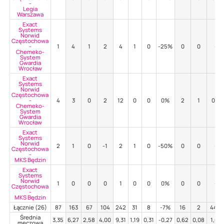
-
Legia
Warszawa
Exact
Systems
Norwid
Częstochowa
-
1
4
1
2
4
1
0
-25%
0
0
-
Chemeko-
System
Gwardia
Wrocław
Exact
Systems
Norwid
Częstochowa
-
4
3
0
2
12
0
0
0%
2
1
0%
Chemeko-
System
Gwardia
Wrocław
Exact
Systems
Norwid
2
1
0
-1
2
1
0
-50%
0
0
-
Częstochowa
-
MKS Będzin
Exact
Systems
Norwid
1
0
0
0
1
0
0
0%
0
0
-
Częstochowa
-
MKS Będzin
Łącznie (26)
87
163
67
104
242
31
8
-7%
16
2
44%
Średnia
3,35
6,27
2,58
4,00
9,31
1,19
0,31
-0,27
0,62
0,08
1,68
meczowa