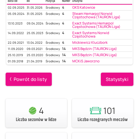
data od
do
Pozycja
Numer
Drużyna
4
GKS Katowice
02.09.2025
31.05.2026
Środkowy
4
Steam Hemarpol Norwid
05.09.2024
31.05.2025
Środkowy
Częstochowa (TAURON Liga)
4
Exact Systems Hemarpol
13.10.2023
09.04.2024
Środkowy
Częstochowa (TAURON Liga)
4
Exact Systems Norwid
14.09.2022
25.05.2023
Środkowy
Częstochowa
4
Mickiewicz Kluczbork
22.09.2021
13.04.2022
Środkowy
14
MKS Będzin (TAURON Liga)
11.09.2020
09.03.2021
Środkowy
14
MKS Będzin (TAURON Liga)
25.10.2019
25.03.2020
Środkowy
14
MCKiS Jaworzno
01.09.2018
21.04.2019
Środkowy
Powrót do listy
Statystyki
4
101
Liczba sezonów w lidze
Liczba rozegranych meczów