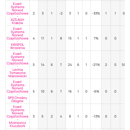
Exact
Systems
Norwid
Częstochowa
2
3
1
-2
3
1
0
-33%
1
1
0%
-
AZS AGH
Kraków
Exact
Systems
Norwid
Częstochowa
4
11
1
8
15
1
1
7%
0
0
-
-
KRISPOL
Września
Exact
Systems
Norwid
Częstochowa
5
14
6
7
24
6
1
-21%
2
0
50%
-
Lechia
Tomaszów
Mazowiecki
Exact
Systems
Norwid
Częstochowa
5
10
6
7
16
1
0
-6%
0
0
-
-
SPS Chrobry
Głogów
Exact
Systems
Norwid
Częstochowa
3
5
2
4
8
1
0
-13%
0
0
-
-
Mickiewicz
Kluczbork