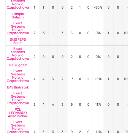
Systems
Norwid
Częstochowa
1
1
0
0
2
1
0
-50%
0
0
-
-
Olimpia
Sulęcin
Exact
Systems
Norwid
Częstochowa
2
3
1
3
5
0
0
0%
1
0
100%
-
SMS PZPS
Spała
Exact
Systems
Norwid
2
0
0
0
2
0
0
0%
0
0
-
Częstochowa
-
MKS Będzin
Exact
Systems
Norwid
4
4
3
2
13
0
2
15%
1
0
100%
Częstochowa
-
BAS Białystok
Exact
Systems
Norwid
Częstochowa
3
4
4
3
9
0
0
11%
0
0
-
-
PZL
LEONARDO
Avia Świdnik
Exact
Systems
Norwid
Częstochowa
4
5
3
3
9
2
0
-11%
1
0
0%