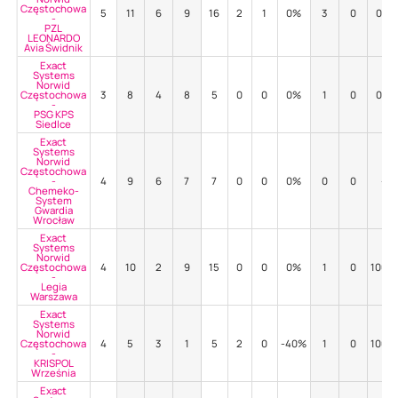
Częstochowa
5
11
6
9
16
2
1
0%
3
0
0%
-
PZL
LEONARDO
Avia Świdnik
Exact
Systems
Norwid
Częstochowa
3
8
4
8
5
0
0
0%
1
0
0%
-
PSG KPS
Siedlce
Exact
Systems
Norwid
Częstochowa
-
4
9
6
7
7
0
0
0%
0
0
-
Chemeko-
System
Gwardia
Wrocław
Exact
Systems
Norwid
Częstochowa
4
10
2
9
15
0
0
0%
1
0
100%
-
Legia
Warszawa
Exact
Systems
Norwid
Częstochowa
4
5
3
1
5
2
0
-40%
1
0
100%
-
KRISPOL
Września
Exact