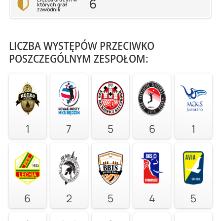
6
których grał
zawodnik
LICZBA WYSTĘPÓW PRZECIWKO
POSZCZEGÓLNYM ZESPOŁOM:
1
7
5
6
1
6
2
5
4
5