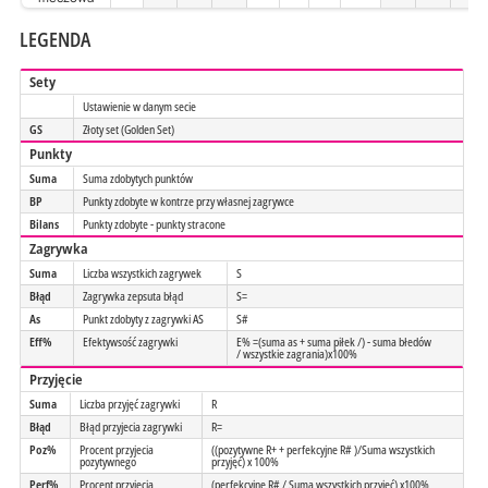
LEGENDA
Sety
Ustawienie w danym secie
GS
Złoty set (Golden Set)
Punkty
Suma
Suma zdobytych punktów
BP
Punkty zdobyte w kontrze przy własnej zagrywce
Bilans
Punkty zdobyte - punkty stracone
Zagrywka
Suma
Liczba wszystkich zagrywek
S
Błąd
Zagrywka zepsuta błąd
S=
As
Punkt zdobyty z zagrywki AS
S#
Eff%
Efektywsość zagrywki
E% =(suma as + suma piłek /) - suma błedów
/ wszystkie zagrania)x100%
Przyjęcie
Suma
Liczba przyjęć zagrywki
R
Błąd
Błąd przyjecia zagrywki
R=
Poz%
Procent przyjecia
((pozytywne R+ + perfekcyjne R# )/Suma wszystkich
pozytywnego
przyjęć) x 100%
Perf%
Procent przyjecia
(perfekcyjne R# / Suma wszystkich przyjęć) x100%