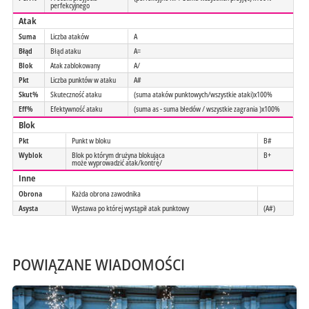
perfekcyjnego
Atak
Suma
Liczba ataków
A
Błąd
Błąd ataku
A=
Blok
Atak zablokowany
A/
Pkt
Liczba punktów w ataku
A#
Skut%
Skuteczność ataku
(suma ataków punktowych/wszystkie ataki)x100%
Eff%
Efektywność ataku
(suma as - suma błedów / wszystkie zagrania )x100%
Blok
Pkt
Punkt w bloku
B#
Wyblok
Blok po którym drużyna blokująca
B+
może wyprowadzić atak/kontrę/
Inne
Obrona
Każda obrona zawodnika
Asysta
Wystawa po której wystąpił atak punktowy
(A#)
POWIĄZANE WIADOMOŚCI