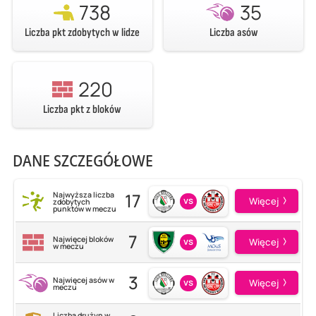
738
35
Liczba pkt zdobytych w lidze
Liczba asów
220
Liczba pkt z bloków
DANE SZCZEGÓŁOWE
17
Najwyższa liczba
vs
Więcej
zdobytych
punktów w meczu
7
Najwięcej bloków
vs
Więcej
w meczu
3
Najwięcej asów w
vs
Więcej
meczu
Liczba drużyn w