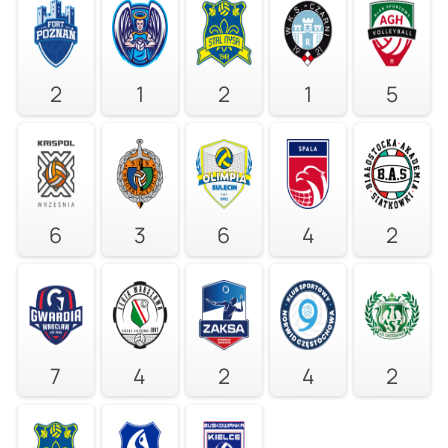
2
1
2
1
5
6
3
6
4
2
7
4
2
4
2