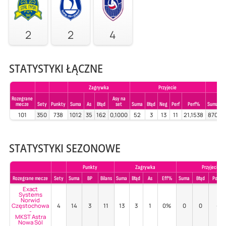
2
2
4
STATYSTYKI ŁĄCZNE
Zagrywka
Przyjecie
Rozegrane
Asy na
mecze
Sety
Punkty
Suma
As
Błąd
set
Suma
Błąd
Neg
Perf
Perf%
Suma
B
101
350
738
1012
35
162
0,1000
52
3
13
11
21,1538
870
STATYSTYKI SEZONOWE
Punkty
Zagrywka
Przyjecie
Rozegrane mecze
Sety
Suma
BP
Bilans
Suma
Błąd
As
Eff%
Suma
Błąd
Poz%
Exact
Systems
Norwid
Częstochowa
4
14
3
11
13
3
1
0%
0
0
-
-
MKST Astra
Nowa Sól