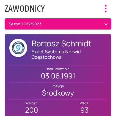
ZAWODNICY
Toggl
navig
Sezon 2022/2023
Bartosz Schmidt
Exact Systems Norwid
Częstochowa
Data urodzenia:
03.06.1991
Pozycja:
Środkowy
Wzrost:
Waga:
200
93