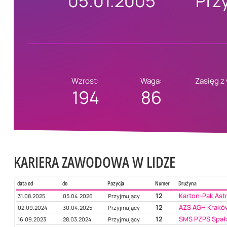
05.01.2005
Prz
Wzrost:
Waga:
Zasięg z
194
86
KARIERA ZAWODOWA W LIDZE
data od
do
Pozycja
Numer
Drużyna
12
Karton-Pak Ast
31.08.2025
05.04.2026
Przyjmujący
12
AZS AGH Krakó
02.09.2024
30.04.2025
Przyjmujący
12
SMS PZPS Spał
16.09.2023
28.03.2024
Przyjmujący