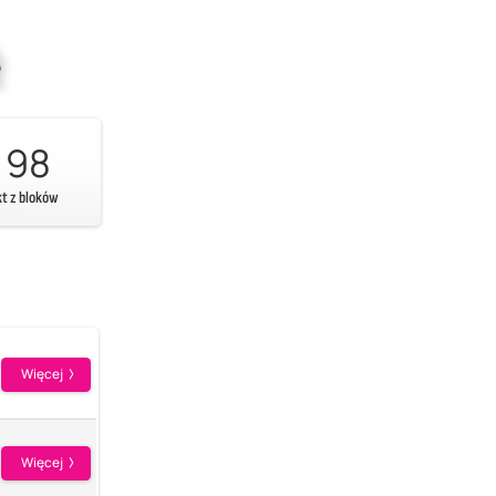
98
kt z bloków
Więcej
Więcej