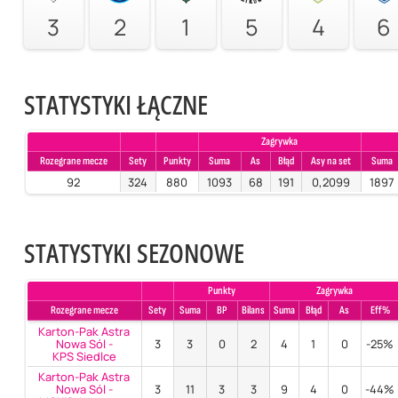
3
2
1
5
4
6
STATYSTYKI ŁĄCZNE
Zagrywka
Rozegrane mecze
Sety
Punkty
Suma
As
Błąd
Asy na set
Suma
92
324
880
1093
68
191
0,2099
1897
STATYSTYKI SEZONOWE
Punkty
Zagrywka
Rozegrane mecze
Sety
Suma
BP
Bilans
Suma
Błąd
As
Eff%
Karton-Pak Astra
Nowa Sól -
3
3
0
2
4
1
0
-25%
KPS Siedlce
Karton-Pak Astra
Nowa Sól -
3
11
3
3
9
4
0
-44%