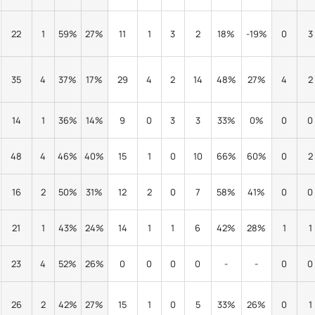
22
1
59%
27%
11
1
3
2
18%
-19%
0
3
35
4
37%
17%
29
4
2
14
48%
27%
4
2
14
1
36%
14%
9
0
3
3
33%
0%
0
0
48
4
46%
40%
15
1
0
10
66%
60%
0
2
16
2
50%
31%
12
2
0
7
58%
41%
0
0
21
1
43%
24%
14
1
1
6
42%
28%
1
1
23
4
52%
26%
0
0
0
0
-
-
0
0
26
2
42%
27%
15
1
0
5
33%
26%
0
1