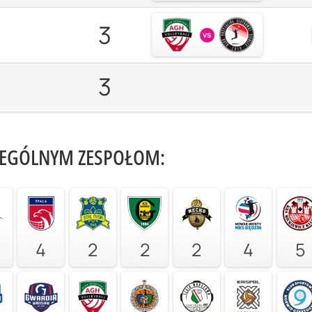
3
vs
3
ZEGÓLNYM ZESPOŁOM:
4
2
2
2
4
5