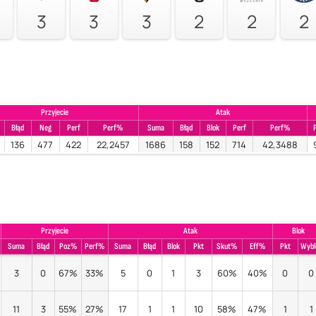
3
3
3
2
2
2
Przyjecie
Atak
Błąd
Neg
Perf
Perf%
Suma
Błąd
Blok
Perf
Perf%
136
477
422
22,2457
1686
158
152
714
42,3488
Przyjecie
Atak
Blok
Suma
Błąd
Poz%
Perf%
Suma
Błąd
Blok
Pkt
Skut%
Eff%
Pkt
Wybl
3
0
67%
33%
5
0
1
3
60%
40%
0
0
11
3
55%
27%
17
1
1
10
58%
47%
1
1