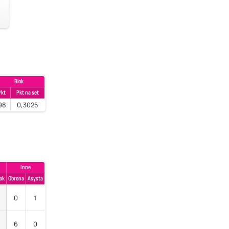
Blok
Pkt
Pkt na set
98
0,3025
Inne
ok
Obrona
Asysta
0
1
6
0