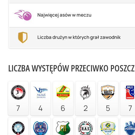
Najwięcej asów w meczu
Liczba drużyn w których grał zawodnik
LICZBA WYSTĘPÓW PRZECIWKO POSZC
7
4
6
2
5
7