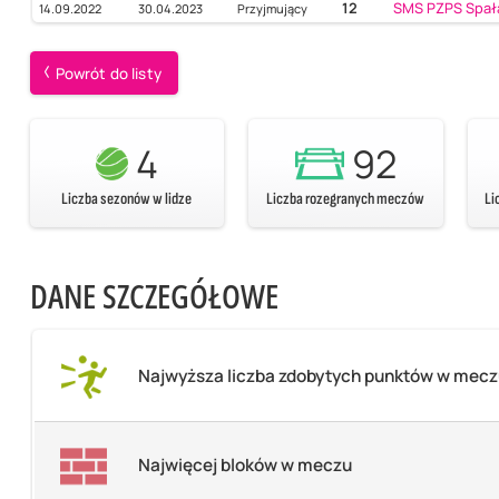
12
SMS PZPS Spał
14.09.2022
30.04.2023
Przyjmujący
Powrót do listy
4
92
Liczba sezonów w lidze
Liczba rozegranych meczów
Li
DANE SZCZEGÓŁOWE
Najwyższa liczba zdobytych punktów w mec
Najwięcej bloków w meczu