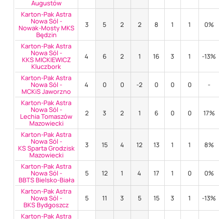
Augustów
Karton-Pak Astra
Nowa Sól -
3
5
2
2
8
1
1
0%
Nowak-Mosty MKS
Będzin
Karton-Pak Astra
Nowa Sól -
4
6
2
1
16
3
1
-13%
KKS MICKIEWICZ
Kluczbork
Karton-Pak Astra
Nowa Sól -
4
0
0
-2
0
0
0
-
MCKiS Jaworzno
Karton-Pak Astra
Nowa Sól -
2
3
2
1
6
0
0
17%
Lechia Tomaszów
Mazowiecki
Karton-Pak Astra
Nowa Sól -
3
15
4
12
13
1
1
8%
KS Sparta Grodzisk
Mazowiecki
Karton-Pak Astra
Nowa Sól -
5
12
1
4
17
1
0
0%
BBTS Bielsko-Biała
Karton-Pak Astra
Nowa Sól -
5
11
3
5
15
3
1
-13%
BKS Bydgoszcz
Karton-Pak Astra