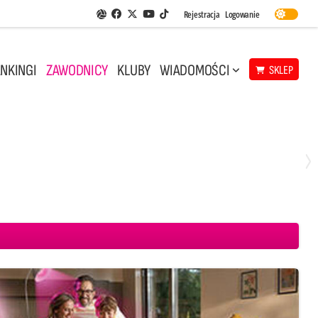
Facebook
Twitter
Youtube
Rejestracja
Logowanie
Aplikacja Siatkarskie Ligi
TikTok
NKINGI
ZAWODNICY
KLUBY
WIADOMOŚCI
SKLEP
Środa, 29 Kwi, 18:00
0
3
ICKIEWICZ Kluczbork
CUK Anioły Toruń
KKS MICKIEWICZ Kluczbork