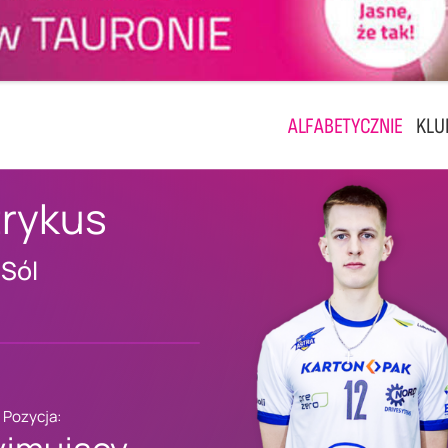
ALFABETYCZNIE
KLU
trykus
 Sól
Pozycja: