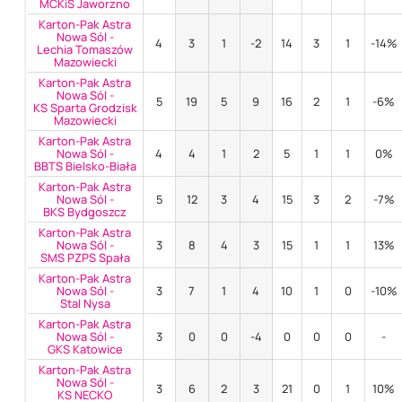
MCKiS Jaworzno
Karton-Pak Astra
Nowa Sól -
4
3
1
-2
14
3
1
-14%
Lechia Tomaszów
Mazowiecki
Karton-Pak Astra
Nowa Sól -
5
19
5
9
16
2
1
-6%
KS Sparta Grodzisk
Mazowiecki
Karton-Pak Astra
Nowa Sól -
4
4
1
2
5
1
1
0%
BBTS Bielsko-Biała
Karton-Pak Astra
Nowa Sól -
5
12
3
4
15
3
2
-7%
BKS Bydgoszcz
Karton-Pak Astra
Nowa Sól -
3
8
4
3
15
1
1
13%
SMS PZPS Spała
Karton-Pak Astra
Nowa Sól -
3
7
1
4
10
1
0
-10%
Stal Nysa
Karton-Pak Astra
Nowa Sól -
3
0
0
-4
0
0
0
-
GKS Katowice
Karton-Pak Astra
Nowa Sól -
3
6
2
3
21
0
1
10%
KS NECKO