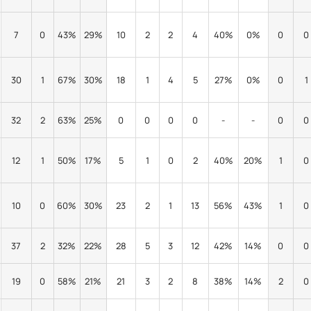
7
0
43%
29%
10
2
2
4
40%
0%
0
0
30
1
67%
30%
18
1
4
5
27%
0%
0
1
32
2
63%
25%
0
0
0
0
-
-
0
0
12
1
50%
17%
5
1
0
2
40%
20%
1
0
10
0
60%
30%
23
2
1
13
56%
43%
1
0
37
2
32%
22%
28
5
3
12
42%
14%
0
0
19
0
58%
21%
21
3
2
8
38%
14%
2
0