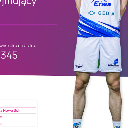
yjmujący
 wyskoku do ataku:
345
ra Nowa Sól
w
a