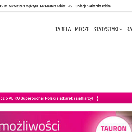
LS TV
MP Masters Mężczyzn
MP Masters Kobiet
PLS
Fundacja Siatkarska Polska
TABELA
MECZE
STATYSTYKI
RA
 Kwi, 17:00
Niedziela, 26 Kwi, 20:00
0
3
3
1
uń
BBTS Bielsko-Biała
GKS Katowice
KKS M
o AL-KO Superpuchar Polski siatkarek i siatkarzy!