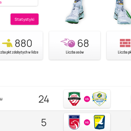
a
Statystyki
880
68
czba pkt zdobytych w lidze
Liczba asów
Liczba p
24
zu
vs
5
vs