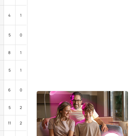
4
1
5
0
8
1
5
1
6
0
5
2
11
2