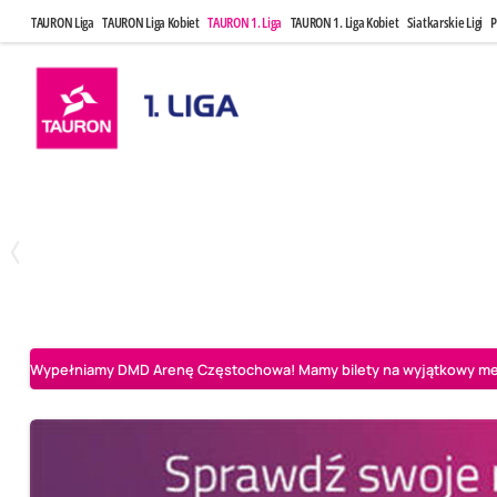
TAURON Liga
TAURON Liga Kobiet
TAURON 1. Liga
TAURON 1. Liga Kobiet
Siatkarskie Ligi
P
Czwartek, 23 Kwi, 17:30
Niedziela, 26
3
1
BBTS Bielsko-Biała
CUK Anioły Toruń
CUK Anioły Tor
Wypełniamy DMD Arenę Częstochowa! Mamy bilety na wyjątkowy mecz 