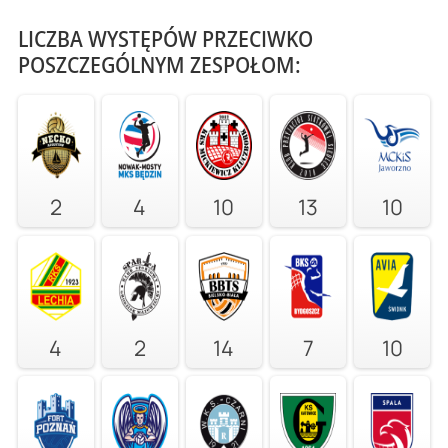
LICZBA WYSTĘPÓW PRZECIWKO
POSZCZEGÓLNYM ZESPOŁOM:
2
4
10
13
10
4
2
14
7
10