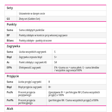
Sety
Ustawienie w danym secie
GS
Złoty set (Golden Set)
Punkty
Suma
Suma zdobytych punktów
BP
Punkty zdobyte w kontrze przy własnej zagrywce
Bilans
Punkty zdobyte - punkty stracone
Zagrywka
Suma
Liczba wszystkich zagrywek
S
Błąd
Zagrywka zepsuta błąd
S=
As
Punkt zdobyty z zagrywki AS
S#
Eff%
Efektywsość zagrywki
E% =(suma as + suma piłek /) - suma błedów
/ wszystkie zagrania)x100%
Przyjęcie
Suma
Liczba przyjęć zagrywki
R
Błąd
Błąd przyjecia zagrywki
R=
Poz%
Procent przyjecia
((pozytywne R+ + perfekcyjne R# )/Suma wszystkich
pozytywnego
przyjęć) x 100%
Perf%
Procent przyjecia
(perfekcyjne R# / Suma wszystkich przyjęć) x100%
perfekcyjnego
Atak