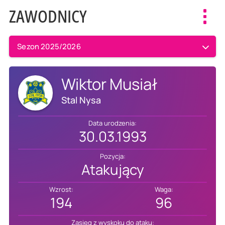
ZAWODNICY
Toggl
navig
Sezon 2025/2026
Wiktor Musiał
Stal Nysa
Data urodzenia:
30.03.1993
Pozycja:
Atakujący
Wzrost:
Waga:
194
96
Zasięg z wyskoku do ataku: