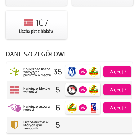
107
Liczba pkt z bloków
DANE SZCZEGÓŁOWE
35
Najwyższa liczba
vs
Więcej
zdobytych
punktów w meczu
5
Najwięcej bloków
vs
Więcej
w meczu
6
Najwięcej asów w
vs
Więcej
meczu
5
Liczba drużyn w
których grał
zawodnik