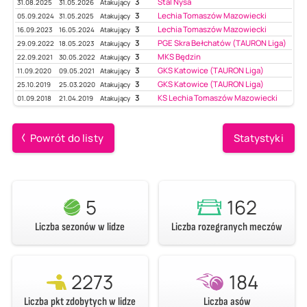
3
Stal Nysa
31.08.2025
31.05.2026
Atakujący
3
Lechia Tomaszów Mazowiecki
05.09.2024
31.05.2025
Atakujący
3
Lechia Tomaszów Mazowiecki
16.09.2023
16.05.2024
Atakujący
3
PGE Skra Bełchatów (TAURON Liga)
29.09.2022
18.05.2023
Atakujący
3
MKS Będzin
22.09.2021
30.05.2022
Atakujący
3
GKS Katowice (TAURON Liga)
11.09.2020
09.05.2021
Atakujący
3
GKS Katowice (TAURON Liga)
25.10.2019
25.03.2020
Atakujący
3
KS Lechia Tomaszów Mazowiecki
01.09.2018
21.04.2019
Atakujący
Powrót do listy
Statystyki
5
162
Liczba sezonów w lidze
Liczba rozegranych meczów
2273
184
Liczba pkt zdobytych w lidze
Liczba asów