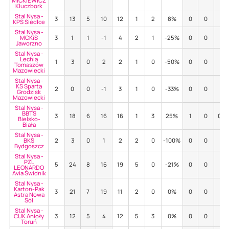
MICKIEWICZ
Kluczbork
Stal Nysa -
3
13
5
10
12
1
2
8%
0
0
-
KPS Siedlce
Stal Nysa -
MCKiS
3
1
1
-1
4
2
1
-25%
0
0
-
Jaworzno
Stal Nysa -
Lechia
1
3
0
2
2
1
0
-50%
0
0
-
Tomaszów
Mazowiecki
Stal Nysa -
KS Sparta
2
0
0
-1
3
1
0
-33%
0
0
-
Grodzisk
Mazowiecki
Stal Nysa -
BBTS
3
18
6
16
16
1
3
25%
1
0
0%
Bielsko-
Biała
Stal Nysa -
BKS
2
3
0
1
2
2
0
-100%
0
0
-
Bydgoszcz
Stal Nysa -
PZL
5
24
8
16
19
5
0
-21%
0
0
-
LEONARDO
Avia Świdnik
Stal Nysa -
Karton-Pak
3
21
7
19
11
2
0
0%
0
0
-
Astra Nowa
Sól
Stal Nysa -
CUK Anioły
3
12
5
4
12
5
3
0%
0
0
-
Toruń