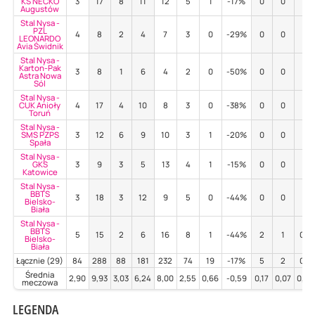
KS NECKO
3
17
8
11
12
5
1
-17%
0
0
-
Augustów
Stal Nysa -
PZL
4
8
2
4
7
3
0
-29%
0
0
-
LEONARDO
Avia Świdnik
Stal Nysa -
Karton-Pak
3
8
1
6
4
2
0
-50%
0
0
-
Astra Nowa
Sól
Stal Nysa -
CUK Anioły
4
17
4
10
8
3
0
-38%
0
0
-
Toruń
Stal Nysa -
SMS PZPS
3
12
6
9
10
3
1
-20%
0
0
-
Spała
Stal Nysa -
GKS
3
9
3
5
13
4
1
-15%
0
0
-
Katowice
Stal Nysa -
BBTS
3
18
3
12
9
5
0
-44%
0
0
-
Bielsko-
Biała
Stal Nysa -
BBTS
5
15
2
6
16
8
1
-44%
2
1
0%
Bielsko-
Biała
Łącznie (29)
84
288
88
181
232
74
19
-17%
5
2
0%
Średnia
2,90
9,93
3,03
6,24
8,00
2,55
0,66
-0,59
0,17
0,07
0,00
meczowa
LEGENDA