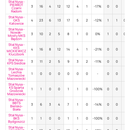
Stal Nysa -
PIERROT
3
16
4
12
12
4
1
-17%
0
0
-
Czarni
Radom
Stal Nysa -
GKS
4
23
6
13
17
5
2
-12%
1
1
0%
Katowice
Stal Nysa -
Nowak-
3
10
2
5
8
1
0
0%
1
0
0%
Mosty MKS
Będzin
Stal Nysa -
KKS
4
16
8
12
14
4
1
-21%
0
0
-
MICKIEWICZ
Kluczbork
Stal Nysa -
3
11
2
5
9
3
2
-11%
0
0
-
KPS Siedlce
Stal Nysa -
Lechia
1
0
0
0
0
0
0
-
0
0
-
Tomaszów
Mazowiecki
Stal Nysa -
KS Sparta
1
1
0
0
1
1
0
-100%
0
0
-
Grodzisk
Mazowiecki
Stal Nysa -
BBTS
3
6
3
4
7
1
0
-14%
0
0
-
Bielsko-
Biała
Stal Nysa -
BKS
1
1
0
0
1
1
0
-100%
0
0
-
Bydgoszcz
Stal Nysa -