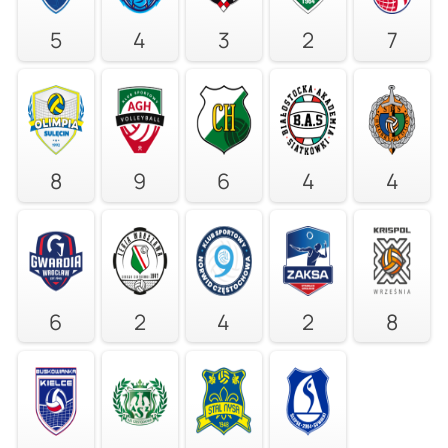
5
4
3
2
7
8
9
6
4
4
6
2
4
2
8