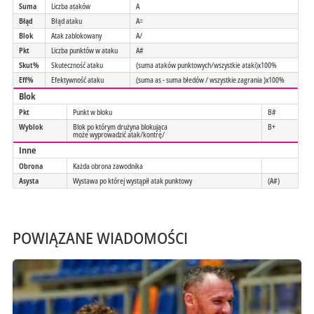
Suma
Liczba ataków
A
Błąd
Błąd ataku
A=
Blok
Atak zablokowany
A/
Pkt
Liczba punktów w ataku
A#
Skut%
Skuteczność ataku
(suma ataków punktowych/wszystkie ataki)x100%
Eff%
Efektywność ataku
(suma as - suma błedów / wszystkie zagrania )x100%
Blok
Pkt
Punkt w bloku
B#
Wyblok
Blok po którym drużyna blokująca
B+
może wyprowadzić atak/kontrę/
Inne
Obrona
Każda obrona zawodnika
Asysta
Wystawa po której wystąpił atak punktowy
(A#)
POWIĄZANE WIADOMOŚCI