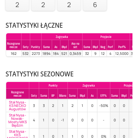
2
2
2
6
STATYSTYKI ŁĄCZNE
Zagrywka
Przyjecie
Rozegrane
Asy na
mecze
Sety
Punkty
Suma
As
Błąd
set
Suma
Błąd
Neg
Perf
Perf%
Sum
162
532
2273
1894
184
521
0,3459
32
9
12
4
12,5000
399
STATYSTYKI SEZONOWE
Punkty
Zagrywka
Przyjecie
Rozegrane
mecze
Sety
Suma
BP
Bilans
Suma
Błąd
As
Eff%
Suma
Błąd
Poz%
Stal Nysa -
KS NECKO
3
3
2
1
2
1
0
-50%
0
0
-
Augustów
Stal Nysa -
Nowak-
4
1
0
-1
0
0
0
-
0
0
-
Mosty MKS
Będzin
Stal Nysa -
KKS
1
1
0
1
1
0
0
0%
0
0
-