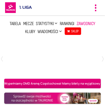
Toggl
navig
TABELA
MECZE
STATYSTYKI
RANKINGI
ZAWODNICY
KLUBY
WIADOMOŚCI
SKLEP
Czwartek, 23 Kwi, 17:30
3
1
BBTS Bielsko-Biała
CUK Anioły Toruń
Wypełniamy DMD Arenę Częstochowa! Mamy bilety na wyjątkowy mecz 