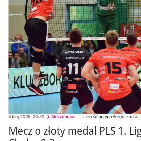
5 Maj 2025, 20:32
Aktualności
Katarzyna Porębska, fot.
Autor:
Mecz o złoty medal PLS 1. Li