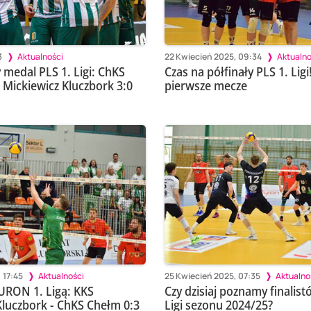
3
Aktualności
22 Kwiecień 2025, 09:34
Aktualno
 medal PLS 1. Ligi: ChKS
Czas na półfinały PLS 1. Ligi!
 Mickiewicz Kluczbork 3:0
pierwsze mecze
 17:45
Aktualności
25 Kwiecień 2025, 07:35
Aktualno
URON 1. Ligą: KKS
Czy dzisiaj poznamy finalist
Kluczbork - ChKS Chełm 0:3
Ligi sezonu 2024/25?