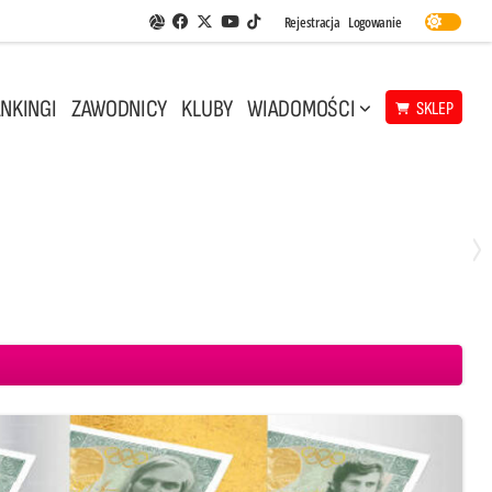
Facebook
Twitter
Youtube
Rejestracja
Logowanie
Aplikacja Siatkarskie Ligi
TikTok
NKINGI
ZAWODNICY
KLUBY
WIADOMOŚCI
SKLEP
Środa, 29 Kwi, 18:00
0
3
ICKIEWICZ Kluczbork
CUK Anioły Toruń
KKS MICKIEWICZ Kluczbork