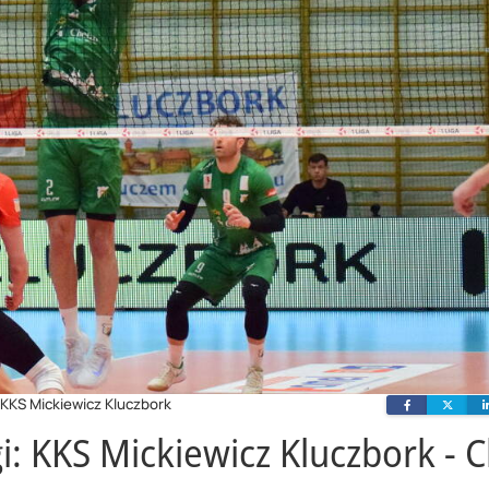
 KKS Mickiewicz Kluczbork
Facebook
Twit
gi: KKS Mickiewicz Kluczbork - 