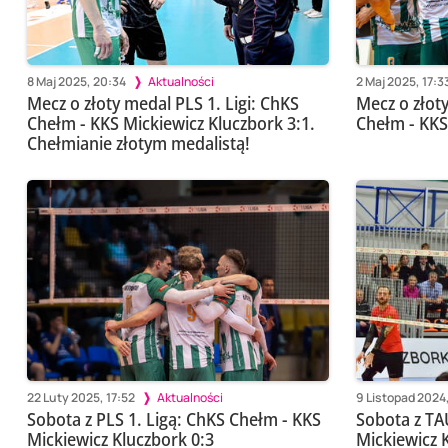
8 Maj 2025, 20:34
Aktualności
2 Maj 2025, 17:3
Mecz o złoty medal PLS 1. Ligi: ChKS
Mecz o złoty
Chełm - KKS Mickiewicz Kluczbork 3:1.
Chełm - KKS
Chełmianie złotym medalistą!
22 Luty 2025, 17:52
Aktualności
9 Listopad 2024,
Sobota z PLS 1. Ligą: ChKS Chełm - KKS
Sobota z TA
Mickiewicz Kluczbork 0:3
Mickiewicz 