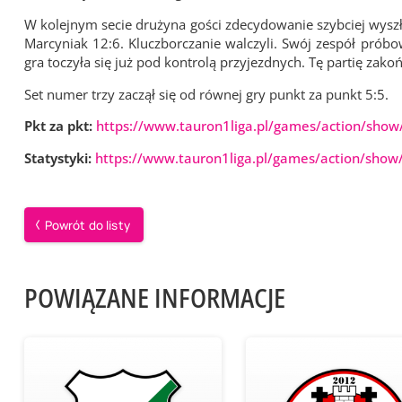
W kolejnym secie drużyna gości zdecydowanie szybciej wyszł
Marcyniak 12:6. Kluczborczanie walczyli. Swój zespół prób
gra toczyła się już pod kontrolą przyjezdnych. Tę partię zako
Set numer trzy zaczął się od równej gry punkt za punkt 5:5.
Pkt za pkt:
https://www.tauron1liga.pl/games/action/show
Statystyki:
https://www.tauron1liga.pl/games/action/show
Powrót do listy
POWIĄZANE INFORMACJE