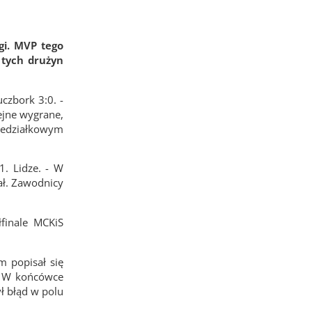
gi. MVP tego
 tych drużyn
czbork 3:0. -
ejne wygrane,
niedziałkowym
1. Lidze. - W
ał. Zawodnicy
finale MCKiS
m popisał się
t. W końcówce
ł błąd w polu