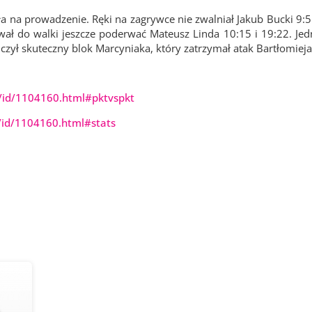
a na prowadzenie. Ręki na zagrywce nie zwalniał Jakub Bucki 9:5
ował do walki jeszcze poderwać Mateusz Linda 10:15 i 19:22. Je
ńczył skuteczny blok Marcyniaka, który zatrzymał atak Bartłomieja
/id/1104160.html#pktvspkt
/id/1104160.html#stats