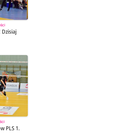
ści
 Dzisiaj
ści
ów PLS 1.