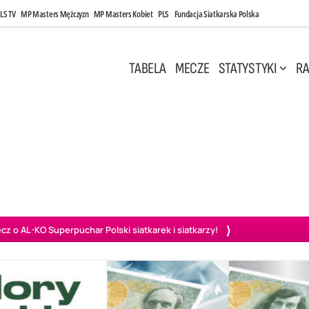
LS TV
MP Masters Mężczyzn
MP Masters Kobiet
PLS
Fundacja Siatkarska Polska
TABELA
MECZE
STATYSTYKI
RA
 Kwi, 17:00
Niedziela, 26 Kwi, 20:00
0
3
3
1
uń
BBTS Bielsko-Biała
GKS Katowice
KKS M
o AL-KO Superpuchar Polski siatkarek i siatkarzy!