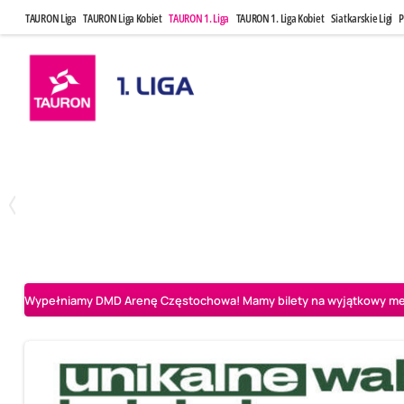
TAURON Liga
TAURON Liga Kobiet
TAURON 1. Liga
TAURON 1. Liga Kobiet
Siatkarskie Ligi
P
Czwartek, 23 Kwi, 17:30
Niedziela, 26
3
1
BBTS Bielsko-Biała
CUK Anioły Toruń
CUK Anioły Tor
Wypełniamy DMD Arenę Częstochowa! Mamy bilety na wyjątkowy mecz 