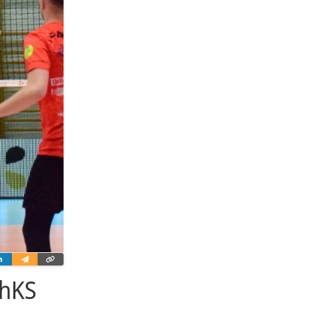
ter
Linkedin
Wyślij
Skopiuj
e-
link
mailem
ChKS