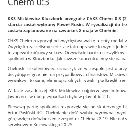
Chełm 0:3
KKS Mickiewicz Kluczbork przegrał z ChKS Chełm 0:3 (2
starcia został wybrany Paweł Rusin. W rywalizacji do t
zostało zaplanowane na czwartek 8 maja w Chełmie.
CHKS Chełm rozpoczął od zwycięstwa walkę o złoty medal w
Zwycięsko zaczęliśmy serię, ale tak naprawdę to wynik jedne
to zapewni końcowy sukces. Oczywiście bardzo cieszyliśmy s
spotkaniu w Kluczborku. Jak zawsze koncentrujemy się na na
Chełmski szkoleniowiec zaznaczył, że w zespole jest olb
decydującej grze nie ma przypadkowych finalistów. Mickiewi
wywalczyli to sami, eliminując silnych rywali - podkreślił tre
W fazie zasadniczej KKS Mickiewicz najpierw wyeliminow
Jaworzno - w obu przypadkach było w play offie 2-1.
Pierwszą partię spotkania rozpoczęła się od skutecznego b
Artur Pasiński 4:2. Chełmianie dość szybko wyrównali wyn
górę wzięło doświadczenie zespołu z Chełma 22:19. Nie dał 
serwisowym Kozłowskiego 20:25.