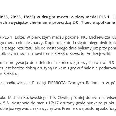
0:25, 20:25, 18:25) w drugim meczu o złoty medal PLS 1. Li
rzech zwycięstw chełmianie prowadzą 2-0. Trzecie spotkanie
 PLS 1. Lidze. W pierwszym meczu pokonał KKS Mickiewicza Klu
go meczu nic nie znaczy. Dopiero jak doda się do niego dwie kol
ię z tego rezultatu, ale od następnego dnia byliśmy już przy po
jbliższym meczu - mówi trener CHKS-u Krzysztof Andrzejewski.
rzymia motywacja do odniesienia końcowego zwycięstwa w PLS 
cz jest bardzo dobrą drużyną i nikt mu gry w finale nie podarow
ner CHKS-u.
ał spadkowicza z PlusLigi PIERROTA Czarnych Radom, a w pół
loku Michała Kozłowskiego 1:0. Chwilę później dobrym serwise
ik 5:5. Następnie do stanu 17:17 drużyny grały punkt za punk
sobie już wyrwać z rąk zwycięstwa. Premierową odsłonę zakończy