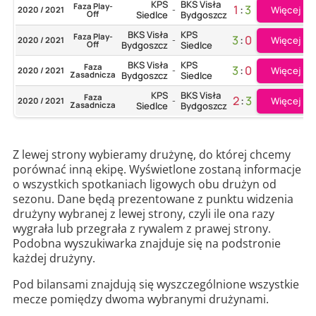
KPS
BKS Visła
Faza Play-
1
:
3
Więcej
2020 / 2021
-
Off
Siedlce
Bydgoszcz
BKS Visła
KPS
Faza Play-
3
:
0
Więcej
2020 / 2021
-
Off
Bydgoszcz
Siedlce
BKS Visła
KPS
Faza
3
:
0
Więcej
2020 / 2021
-
Zasadnicza
Bydgoszcz
Siedlce
KPS
BKS Visła
Faza
2
:
3
Więcej
2020 / 2021
-
Zasadnicza
Siedlce
Bydgoszcz
Z lewej strony wybieramy drużynę, do której chcemy
porównać inną ekipę. Wyświetlone zostaną informacje
o wszystkich spotkaniach ligowych obu drużyn od
sezonu. Dane będą prezentowane z punktu widzenia
drużyny wybranej z lewej strony, czyli ile ona razy
wygrała lub przegrała z rywalem z prawej strony.
Podobna wyszukiwarka znajduje się na podstronie
każdej drużyny.
Pod bilansami znajdują się wyszczególnione wszystkie
mecze pomiędzy dwoma wybranymi drużynami.