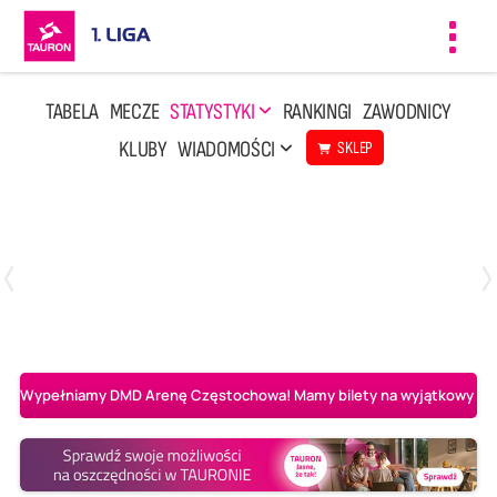
Toggl
navig
TABELA
MECZE
STATYSTYKI
RANKINGI
ZAWODNICY
KLUBY
WIADOMOŚCI
SKLEP
Czwartek, 23 Kwi, 17:30
3
1
BBTS Bielsko-Biała
CUK Anioły Toruń
Wypełniamy DMD Arenę Częstochowa! Mamy bilety na wyjątkowy mecz 