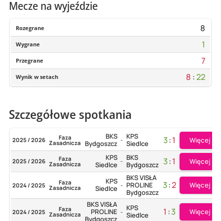
Mecze na wyjeździe
8
Rozegrane
1
Wygrane
7
Przegrane
8
:
22
Wynik w setach
Szczegółowe spotkania
BKS
KPS
Faza
3
:
1
Więcej
2025 / 2026
-
Zasadnicza
Bydgoszcz
Siedlce
KPS
BKS
Faza
3
:
1
Więcej
2025 / 2026
-
Zasadnicza
Siedlce
Bydgoszcz
BKS VISŁA
KPS
Faza
3
:
2
Więcej
PROLINE
2024 / 2025
-
Zasadnicza
Siedlce
Bydgoszcz
BKS VISŁA
KPS
Faza
1
:
3
Więcej
PROLINE
2024 / 2025
-
Zasadnicza
Siedlce
Bydgoszcz