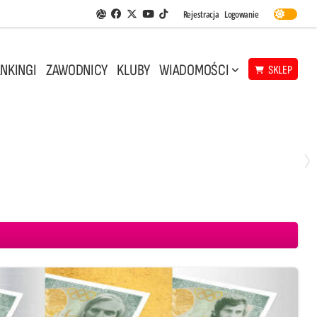
Facebook
Twitter
Youtube
Rejestracja
Logowanie
Aplikacja Siatkarskie Ligi
TikTok
NKINGI
ZAWODNICY
KLUBY
WIADOMOŚCI
SKLEP
Środa, 29 Kwi, 18:00
0
3
ICKIEWICZ Kluczbork
CUK Anioły Toruń
KKS MICKIEWICZ Kluczbork