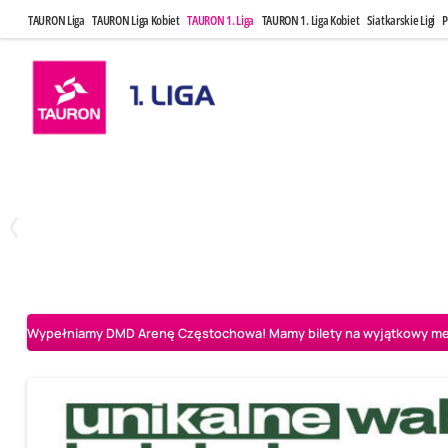
TAURON Liga
TAURON Liga Kobiet
TAURON 1. Liga
TAURON 1. Liga Kobiet
Siatkarskie Ligi
P
Czwartek, 23 Kwi, 17:30
Niedziela, 26
3
1
BBTS Bielsko-Biała
CUK Anioły Toruń
CUK Anioły Tor
Wypełniamy DMD Arenę Częstochowa! Mamy bilety na wyjątkowy mecz 