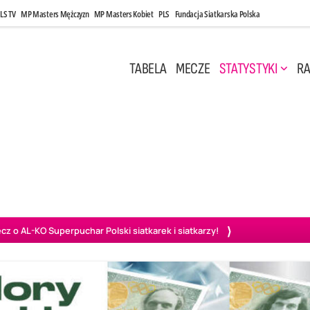
LS TV
MP Masters Mężczyzn
MP Masters Kobiet
PLS
Fundacja Siatkarska Polska
TABELA
MECZE
STATYSTYKI
RA
 Kwi, 17:00
Niedziela, 26 Kwi, 20:00
0
3
3
1
uń
BBTS Bielsko-Biała
GKS Katowice
KKS M
o AL-KO Superpuchar Polski siatkarek i siatkarzy!