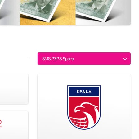
SMS PZPS Spała
2