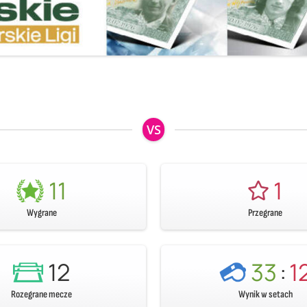
VS
11
1
Wygrane
Przegrane
12
33
:
1
Rozegrane mecze
Wynik w setach