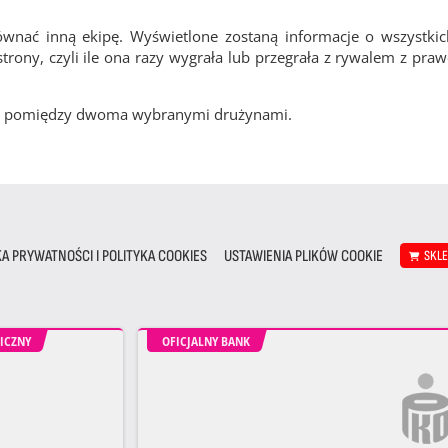
ównać inną ekipę. Wyświetlone zostaną informacje o wszystki
rony, czyli ile ona razy wygrała lub przegrała z rywalem z pra
cze pomiędzy dwoma wybranymi drużynami.
KA PRYWATNOŚCI I POLITYKA COOKIES
USTAWIENIA PLIKÓW COOKIE
SKL
ICZNY
OFICJALNY BANK