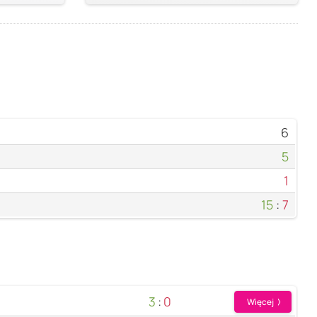
6
5
1
15
:
7
3
:
0
Więcej