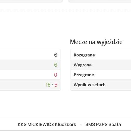
Mecze na wyjeździe
6
Rozegrane
6
Wygrane
0
Przegrane
18
:
5
Wynik w setach
KKS MICKIEWICZ Kluczbork
SMS PZPS Spała
-