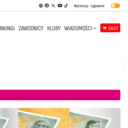
Facebook
Twitter
Youtube
Rejestracja
Logowanie
Aplikacja Siatkarskie Ligi
TikTok
NKINGI
ZAWODNICY
KLUBY
WIADOMOŚCI
SKLEP
Środa, 29 Kwi, 18:00
0
3
ICKIEWICZ Kluczbork
CUK Anioły Toruń
KKS MICKIEWICZ Kluczbork