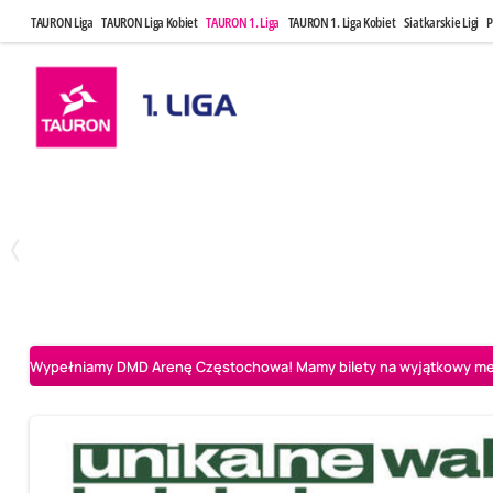
TAURON Liga
TAURON Liga Kobiet
TAURON 1. Liga
TAURON 1. Liga Kobiet
Siatkarskie Ligi
P
Czwartek, 23 Kwi, 17:30
Niedziela, 26
3
1
BBTS Bielsko-Biała
CUK Anioły Toruń
CUK Anioły Tor
Wypełniamy DMD Arenę Częstochowa! Mamy bilety na wyjątkowy mecz 