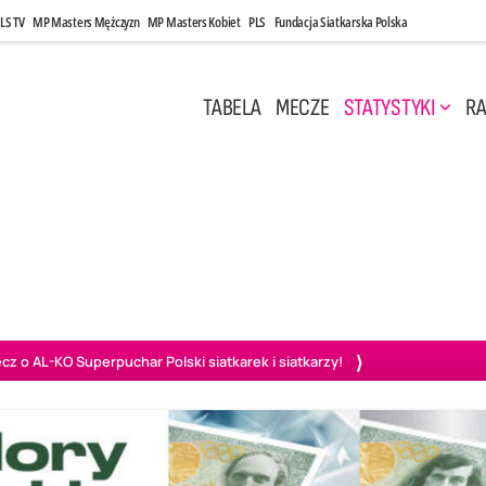
LS TV
MP Masters Mężczyzn
MP Masters Kobiet
PLS
Fundacja Siatkarska Polska
TABELA
MECZE
STATYSTYKI
RA
 Kwi, 17:00
Niedziela, 26 Kwi, 20:00
0
3
3
1
uń
BBTS Bielsko-Biała
GKS Katowice
KKS M
o AL-KO Superpuchar Polski siatkarek i siatkarzy!