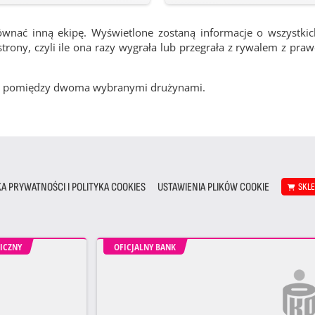
ównać inną ekipę. Wyświetlone zostaną informacje o wszystki
rony, czyli ile ona razy wygrała lub przegrała z rywalem z pra
cze pomiędzy dwoma wybranymi drużynami.
KA PRYWATNOŚCI I POLITYKA COOKIES
USTAWIENIA PLIKÓW COOKIE
SKL
ICZNY
OFICJALNY BANK