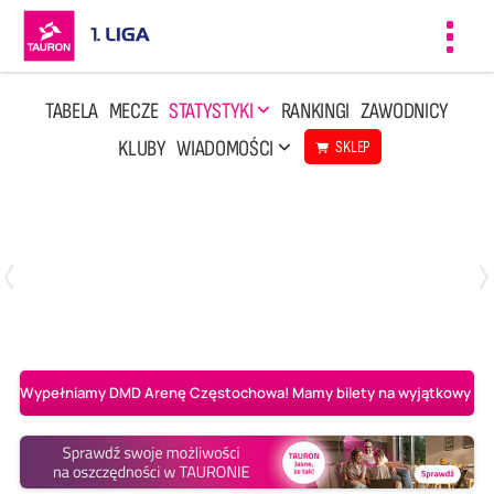
Toggl
navig
TABELA
MECZE
STATYSTYKI
RANKINGI
ZAWODNICY
KLUBY
WIADOMOŚCI
SKLEP
Czwartek, 23 Kwi, 17:30
3
1
BBTS Bielsko-Biała
CUK Anioły Toruń
Wypełniamy DMD Arenę Częstochowa! Mamy bilety na wyjątkowy mecz 