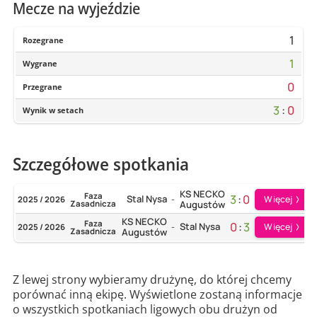
Mecze na wyjeździe
1
Rozegrane
1
Wygrane
0
Przegrane
3
:
0
Wynik w setach
Szczegółowe spotkania
KS NECKO
Faza
3
:
0
Stal Nysa
Więcej
2025 / 2026
-
Zasadnicza
Augustów
KS NECKO
Faza
0
:
3
Stal Nysa
Więcej
2025 / 2026
-
Zasadnicza
Augustów
Z lewej strony wybieramy drużynę, do której chcemy
porównać inną ekipę. Wyświetlone zostaną informacje
o wszystkich spotkaniach ligowych obu drużyn od