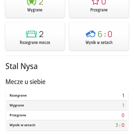
2
0
Wygrane
Przegrane
2
6
:
0
Rozegrane mecze
Wynik w setach
Stal Nysa
Mecze u siebie
1
Rozegrane
1
Wygrane
0
Przegrane
3
:
0
Wynik w setach