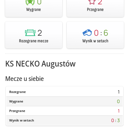
0
2
Wygrane
Przegrane
2
0
:
6
Rozegrane mecze
Wynik w setach
KS NECKO Augustów
Mecze u siebie
1
Rozegrane
0
Wygrane
1
Przegrane
0
:
3
Wynik w setach