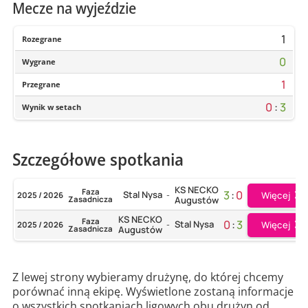
Mecze na wyjeździe
1
Rozegrane
0
Wygrane
1
Przegrane
0
:
3
Wynik w setach
Szczegółowe spotkania
KS NECKO
Faza
3
:
0
Stal Nysa
Więcej
2025 / 2026
-
Zasadnicza
Augustów
KS NECKO
Faza
0
:
3
Stal Nysa
Więcej
2025 / 2026
-
Zasadnicza
Augustów
Z lewej strony wybieramy drużynę, do której chcemy
porównać inną ekipę. Wyświetlone zostaną informacje
o wszystkich spotkaniach ligowych obu drużyn od