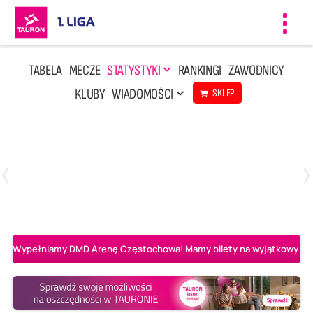
Toggl
navig
TABELA
MECZE
STATYSTYKI
RANKINGI
ZAWODNICY
KLUBY
WIADOMOŚCI
SKLEP
Czwartek, 23 Kwi, 17:30
3
1
BBTS Bielsko-Biała
CUK Anioły Toruń
Wypełniamy DMD Arenę Częstochowa! Mamy bilety na wyjątkowy mecz 