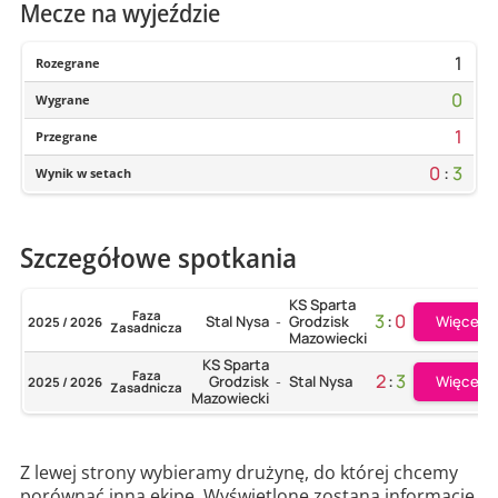
Mecze na wyjeździe
1
Rozegrane
0
Wygrane
1
Przegrane
0
:
3
Wynik w setach
Szczegółowe spotkania
KS Sparta
Faza
3
:
0
Więcej
Stal Nysa
Grodzisk
2025 / 2026
-
Zasadnicza
Mazowiecki
KS Sparta
Faza
2
:
3
Więcej
Grodzisk
Stal Nysa
2025 / 2026
-
Zasadnicza
Mazowiecki
Z lewej strony wybieramy drużynę, do której chcemy
porównać inną ekipę. Wyświetlone zostaną informacje