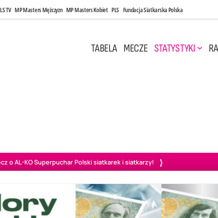
LS TV
MP Masters Mężczyzn
MP Masters Kobiet
PLS
Fundacja Siatkarska Polska
TABELA
MECZE
STATYSTYKI
RA
 Kwi, 17:00
Niedziela, 26 Kwi, 20:00
0
3
3
1
uń
BBTS Bielsko-Biała
GKS Katowice
KKS M
o AL-KO Superpuchar Polski siatkarek i siatkarzy!