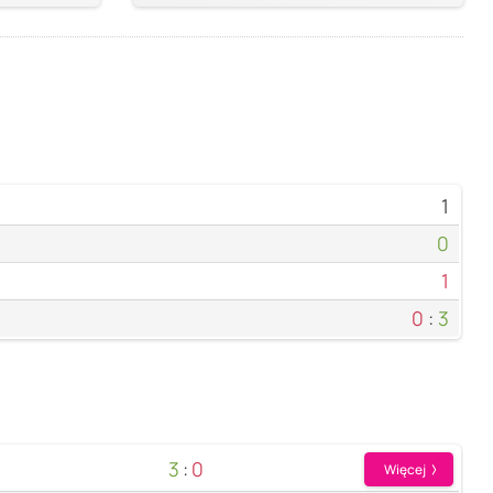
1
0
1
0
:
3
3
:
0
Więcej