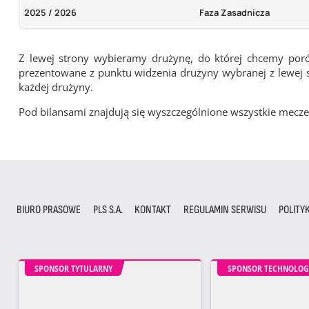
2025 / 2026
Faza Zasadnicza
Z lewej strony wybieramy drużynę, do której chcemy por
prezentowane z punktu widzenia drużyny wybranej z lewej st
każdej drużyny.
Pod bilansami znajdują się wyszczególnione wszystkie me
BIURO PRASOWE
PLS S.A.
KONTAKT
REGULAMIN SERWISU
POLITY
SPONSOR TYTULARNY
SPONSOR TECHNOLOG