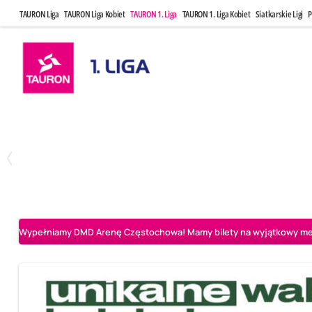
TAURON Liga
TAURON Liga Kobiet
TAURON 1. Liga
TAURON 1. Liga Kobiet
Siatkarskie Ligi
P
Czwartek, 23 Kwi, 17:30
Niedziela, 26
3
1
BBTS Bielsko-Biała
CUK Anioły Toruń
CUK Anioły Tor
Wypełniamy DMD Arenę Częstochowa! Mamy bilety na wyjątkowy mecz 