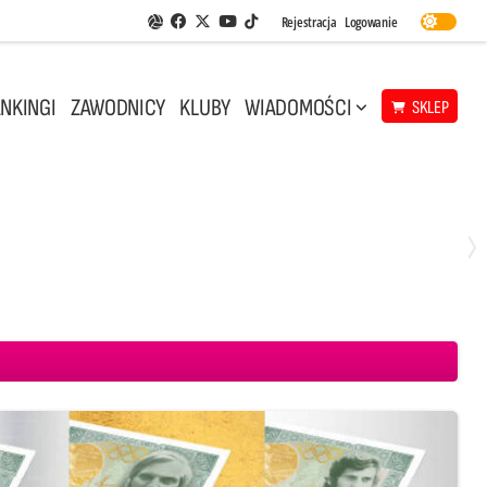
Facebook
Twitter
Youtube
Rejestracja
Logowanie
Aplikacja Siatkarskie Ligi
TikTok
NKINGI
ZAWODNICY
KLUBY
WIADOMOŚCI
SKLEP
Środa, 29 Kwi, 18:00
0
3
ICKIEWICZ Kluczbork
CUK Anioły Toruń
KKS MICKIEWICZ Kluczbork