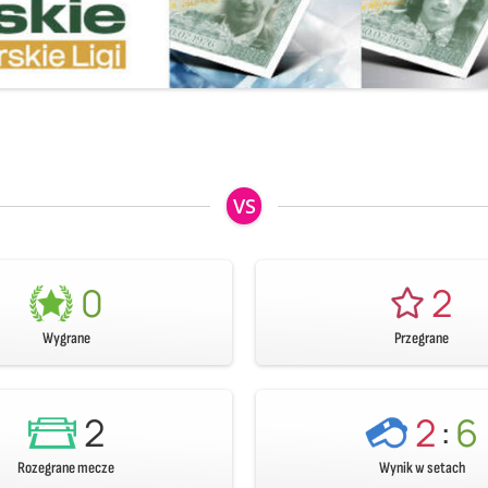
VS
0
2
Wygrane
Przegrane
2
2
:
6
Rozegrane mecze
Wynik w setach