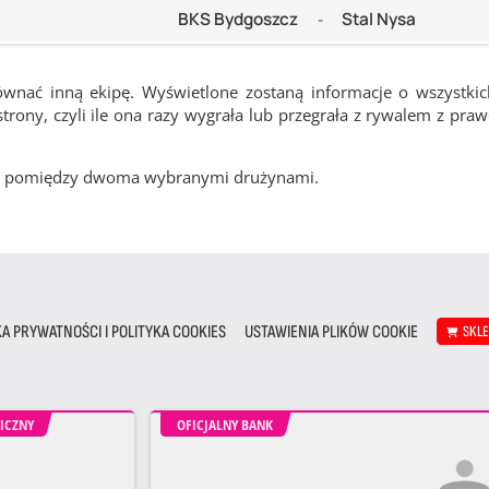
BKS Bydgoszcz
Stal Nysa
-
ównać inną ekipę. Wyświetlone zostaną informacje o wszystki
rony, czyli ile ona razy wygrała lub przegrała z rywalem z pra
cze pomiędzy dwoma wybranymi drużynami.
KA PRYWATNOŚCI I POLITYKA COOKIES
USTAWIENIA PLIKÓW COOKIE
SKL
ICZNY
OFICJALNY BANK