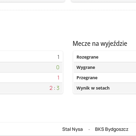
Mecze na wyjeździe
1
Rozegrane
0
Wygrane
1
Przegrane
2
:
3
Wynik w setach
Stal Nysa
BKS Bydgoszcz
-