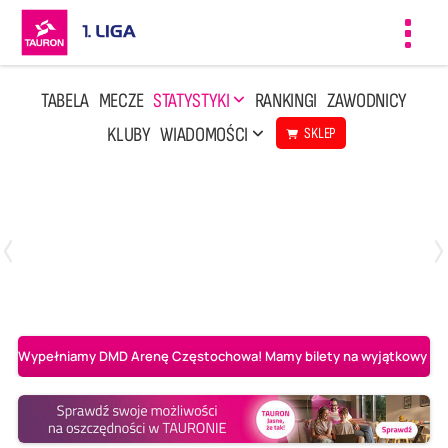
Toggl
navig
TABELA
MECZE
STATYSTYKI
RANKINGI
ZAWODNICY
KLUBY
WIADOMOŚCI
SKLEP
Czwartek, 23 Kwi, 17:30
3
1
BBTS Bielsko-Biała
CUK Anioły Toruń
Wypełniamy DMD Arenę Częstochowa! Mamy bilety na wyjątkowy mecz 