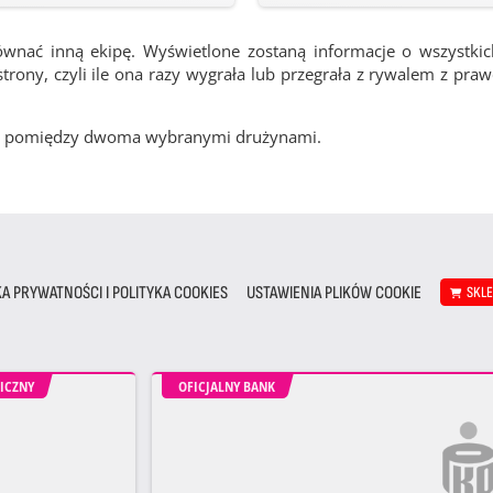
ównać inną ekipę. Wyświetlone zostaną informacje o wszystki
rony, czyli ile ona razy wygrała lub przegrała z rywalem z pra
cze pomiędzy dwoma wybranymi drużynami.
KA PRYWATNOŚCI I POLITYKA COOKIES
USTAWIENIA PLIKÓW COOKIE
SKL
ICZNY
OFICJALNY BANK