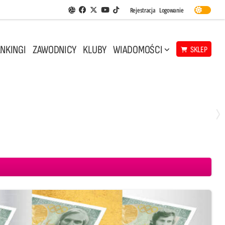
Facebook
Twitter
Youtube
Rejestracja
Logowanie
Aplikacja Siatkarskie Ligi
TikTok
NKINGI
ZAWODNICY
KLUBY
WIADOMOŚCI
SKLEP
Środa, 29 Kwi, 18:00
0
3
ICKIEWICZ Kluczbork
CUK Anioły Toruń
KKS MICKIEWICZ Kluczbork