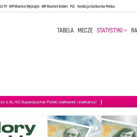
LS TV
MP Masters Mężczyzn
MP Masters Kobiet
PLS
Fundacja Siatkarska Polska
TABELA
MECZE
STATYSTYKI
RA
 Kwi, 17:00
Niedziela, 26 Kwi, 20:00
0
3
3
1
uń
BBTS Bielsko-Biała
GKS Katowice
KKS M
o AL-KO Superpuchar Polski siatkarek i siatkarzy!