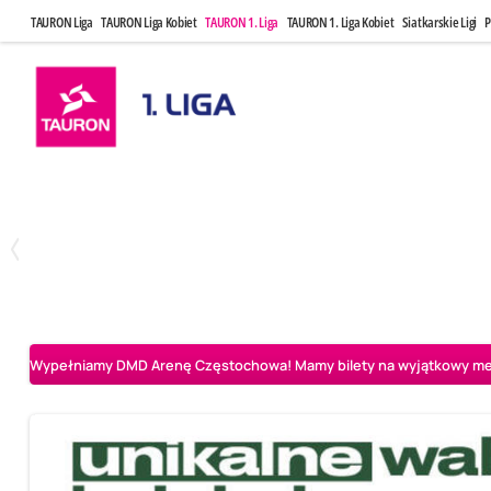
TAURON Liga
TAURON Liga Kobiet
TAURON 1. Liga
TAURON 1. Liga Kobiet
Siatkarskie Ligi
P
Czwartek, 23 Kwi, 17:30
Niedziela, 26
3
1
BBTS Bielsko-Biała
CUK Anioły Toruń
CUK Anioły Tor
Wypełniamy DMD Arenę Częstochowa! Mamy bilety na wyjątkowy mecz 