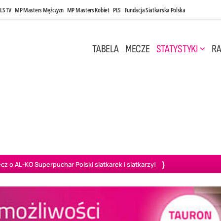
LS TV
MP Masters Mężczyzn
MP Masters Kobiet
PLS
Fundacja Siatkarska Polska
TABELA
MECZE
STATYSTYKI
RA
 Kwi, 17:00
Niedziela, 26 Kwi, 20:00
0
3
3
1
uń
BBTS Bielsko-Biała
GKS Katowice
KKS M
o AL-KO Superpuchar Polski siatkarek i siatkarzy!