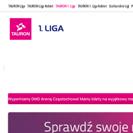
TAURON Liga
TAURON Liga Kobiet
TAURON 1. Liga
TAURON 1. Liga Kobiet
Siatkarskie Ligi
P
Czwartek, 23 Kwi, 17:30
Niedziela, 26
3
1
BBTS Bielsko-Biała
CUK Anioły Toruń
CUK Anioły Tor
Wypełniamy DMD Arenę Częstochowa! Mamy bilety na wyjątkowy mecz 