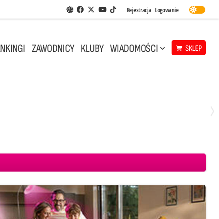
Facebook
Twitter
Youtube
Rejestracja
Logowanie
Aplikacja Siatkarskie Ligi
TikTok
NKINGI
ZAWODNICY
KLUBY
WIADOMOŚCI
SKLEP
Środa, 29 Kwi, 18:00
0
3
ICKIEWICZ Kluczbork
CUK Anioły Toruń
KKS MICKIEWICZ Kluczbork