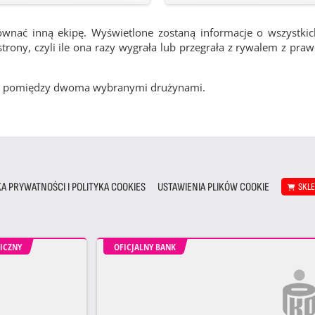
ównać inną ekipę. Wyświetlone zostaną informacje o wszystki
rony, czyli ile ona razy wygrała lub przegrała z rywalem z pra
cze pomiędzy dwoma wybranymi drużynami.
KA PRYWATNOŚCI I POLITYKA COOKIES
USTAWIENIA PLIKÓW COOKIE
SKL
ICZNY
OFICJALNY BANK