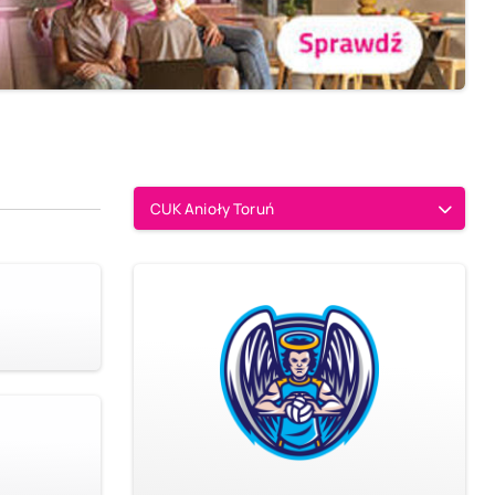
CUK Anioły Toruń