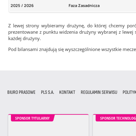
2025 / 2026
Faza Zasadnicza
Z lewej strony wybieramy drużynę, do której chcemy por
prezentowane z punktu widzenia drużyny wybranej z lewej st
każdej drużyny.
Pod bilansami znajdują się wyszczególnione wszystkie me
BIURO PRASOWE
PLS S.A.
KONTAKT
REGULAMIN SERWISU
POLITY
SPONSOR TYTULARNY
SPONSOR TECHNOLOG