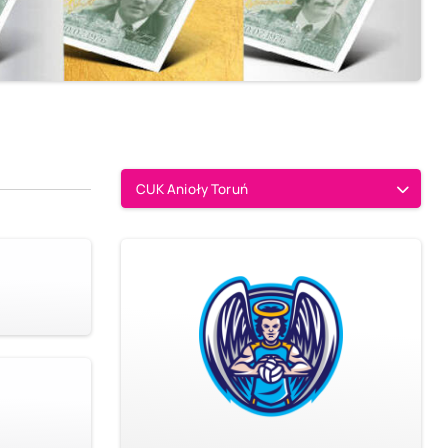
CUK Anioły Toruń