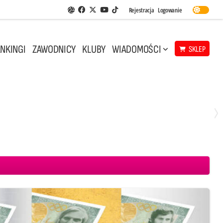
Facebook
Twitter
Youtube
Rejestracja
Logowanie
Aplikacja Siatkarskie Ligi
TikTok
NKINGI
ZAWODNICY
KLUBY
WIADOMOŚCI
SKLEP
Środa, 29 Kwi, 18:00
0
3
ICKIEWICZ Kluczbork
CUK Anioły Toruń
KKS MICKIEWICZ Kluczbork