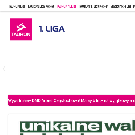
TAURON Liga
TAURON Liga Kobiet
TAURON 1. Liga
TAURON 1. Liga Kobiet
Siatkarskie Ligi
P
Czwartek, 23 Kwi, 17:30
Niedziela, 26
3
1
BBTS Bielsko-Biała
CUK Anioły Toruń
CUK Anioły Tor
Wypełniamy DMD Arenę Częstochowa! Mamy bilety na wyjątkowy mecz 