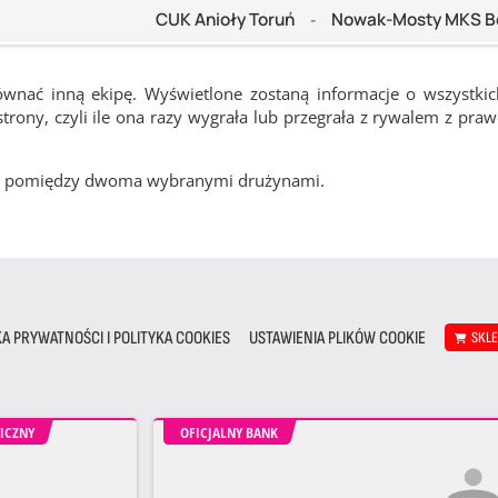
CUK Anioły Toruń
Nowak-Mosty MKS B
-
ównać inną ekipę. Wyświetlone zostaną informacje o wszystki
rony, czyli ile ona razy wygrała lub przegrała z rywalem z pra
cze pomiędzy dwoma wybranymi drużynami.
KA PRYWATNOŚCI I POLITYKA COOKIES
USTAWIENIA PLIKÓW COOKIE
SKL
ICZNY
OFICJALNY BANK