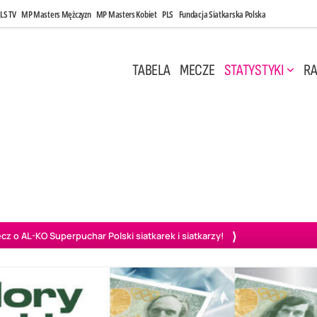
LS TV
MP Masters Mężczyzn
MP Masters Kobiet
PLS
Fundacja Siatkarska Polska
TABELA
MECZE
STATYSTYKI
RA
 Kwi, 17:00
Niedziela, 26 Kwi, 20:00
0
3
3
1
uń
BBTS Bielsko-Biała
GKS Katowice
KKS M
o AL-KO Superpuchar Polski siatkarek i siatkarzy!