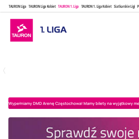
TAURON Liga
TAURON Liga Kobiet
TAURON 1. Liga
TAURON 1. Liga Kobiet
Siatkarskie Ligi
P
Czwartek, 23 Kwi, 17:30
Niedziela, 26
3
1
BBTS Bielsko-Biała
CUK Anioły Toruń
CUK Anioły Tor
Wypełniamy DMD Arenę Częstochowa! Mamy bilety na wyjątkowy mecz 