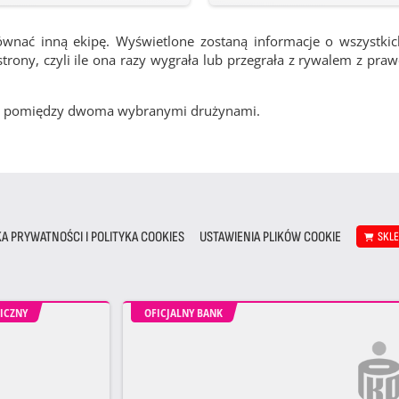
ównać inną ekipę. Wyświetlone zostaną informacje o wszystki
rony, czyli ile ona razy wygrała lub przegrała z rywalem z pra
cze pomiędzy dwoma wybranymi drużynami.
KA PRYWATNOŚCI I POLITYKA COOKIES
USTAWIENIA PLIKÓW COOKIE
SKL
ICZNY
OFICJALNY BANK