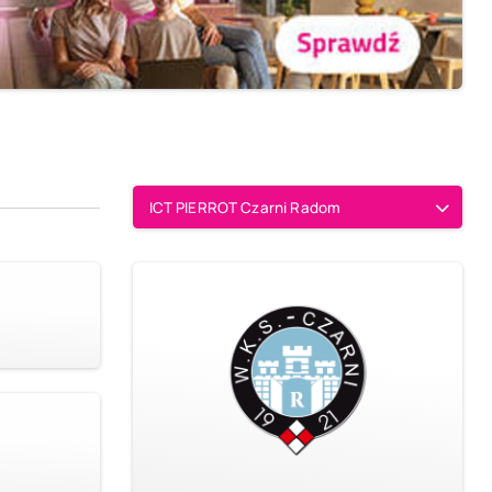
ICT PIERROT Czarni Radom