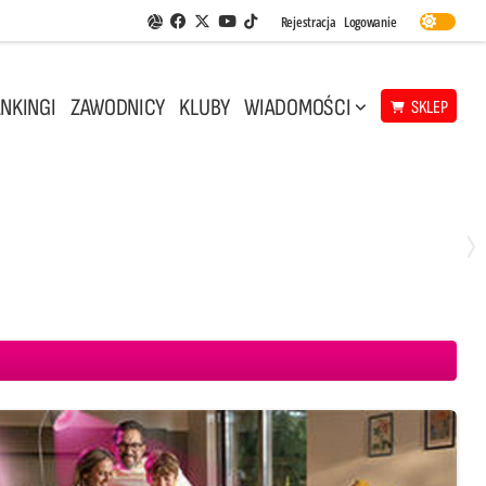
Facebook
Twitter
Youtube
Rejestracja
Logowanie
Aplikacja Siatkarskie Ligi
TikTok
NKINGI
ZAWODNICY
KLUBY
WIADOMOŚCI
SKLEP
Środa, 29 Kwi, 18:00
0
3
ICKIEWICZ Kluczbork
CUK Anioły Toruń
KKS MICKIEWICZ Kluczbork