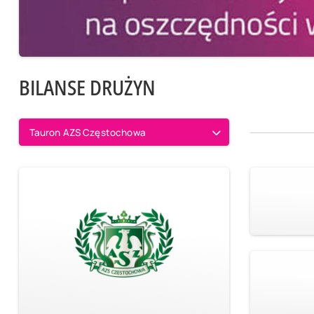
BILANSE DRUŻYN
Tauron AZS Częstochowa