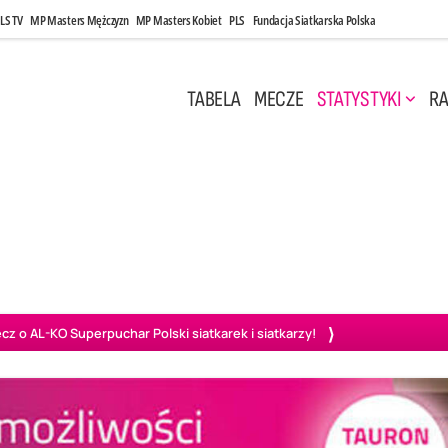
LS TV
MP Masters Mężczyzn
MP Masters Kobiet
PLS
Fundacja Siatkarska Polska
TABELA
MECZE
STATYSTYKI
RA
 Kwi, 17:00
Niedziela, 26 Kwi, 20:00
0
3
3
1
uń
BBTS Bielsko-Biała
GKS Katowice
KKS M
o AL-KO Superpuchar Polski siatkarek i siatkarzy!