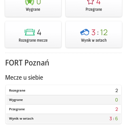
0
4
Wygrane
Przegrane
4
3
:
12
Rozegrane mecze
Wynik w setach
FORT Poznań
Mecze u siebie
2
Rozegrane
0
Wygrane
2
Przegrane
3
:
6
Wynik w setach