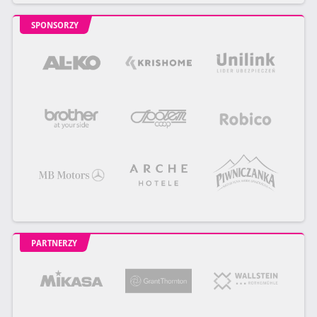
SPONSORZY
PARTNERZY