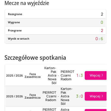
Mecze na wyjeździe
2
Rozegrane
0
Wygrane
2
Przegrane
0
:
6
Wynik w setach
Szczegółowe spotkania
Karton-
Pak
PIERROT
Faza
1
:
3
Więcej
Astra
Czarni
2025 / 2026
-
Zasadnicza
Nowa
Radom
Sól
Karton-
PIERROT
Pak
Faza
3
:
0
Więcej
Czarni
Astra
2025 / 2026
-
Zasadnicza
Radom
Nowa
Sól
PIERROT
Astra