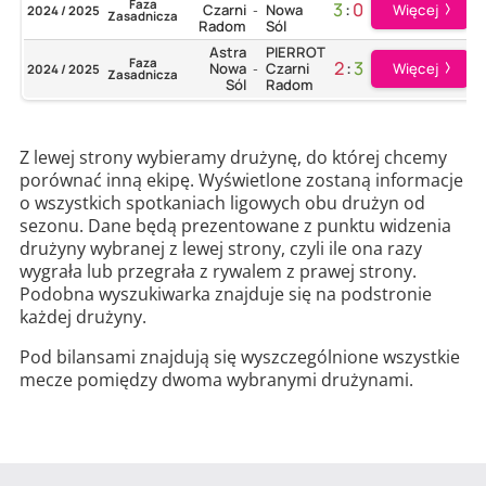
Faza
3
:
0
Więcej
Czarni
Nowa
2024 / 2025
-
Zasadnicza
Radom
Sól
Astra
PIERROT
Faza
2
:
3
Więcej
Nowa
Czarni
2024 / 2025
-
Zasadnicza
Sól
Radom
Z lewej strony wybieramy drużynę, do której chcemy
porównać inną ekipę. Wyświetlone zostaną informacje
o wszystkich spotkaniach ligowych obu drużyn od
sezonu. Dane będą prezentowane z punktu widzenia
drużyny wybranej z lewej strony, czyli ile ona razy
wygrała lub przegrała z rywalem z prawej strony.
Podobna wyszukiwarka znajduje się na podstronie
każdej drużyny.
Pod bilansami znajdują się wyszczególnione wszystkie
mecze pomiędzy dwoma wybranymi drużynami.