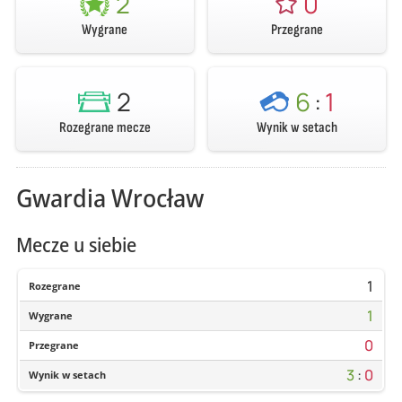
2
0
Wygrane
Przegrane
2
6
:
1
Rozegrane mecze
Wynik w setach
Gwardia Wrocław
Mecze u siebie
1
Rozegrane
1
Wygrane
0
Przegrane
3
:
0
Wynik w setach