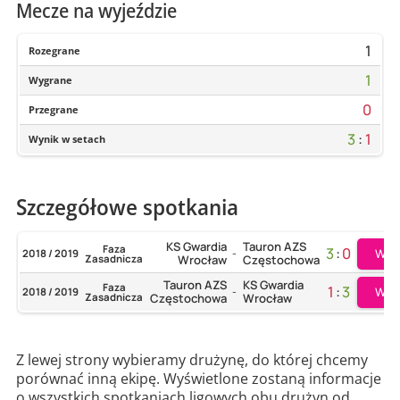
Mecze na wyjeździe
1
Rozegrane
1
Wygrane
0
Przegrane
3
:
1
Wynik w setach
Szczegółowe spotkania
KS Gwardia
Tauron AZS
Faza
3
:
0
Więc
2018 / 2019
-
Zasadnicza
Wrocław
Częstochowa
Tauron AZS
KS Gwardia
Faza
1
:
3
Więc
2018 / 2019
-
Zasadnicza
Częstochowa
Wrocław
Z lewej strony wybieramy drużynę, do której chcemy
porównać inną ekipę. Wyświetlone zostaną informacje
o wszystkich spotkaniach ligowych obu drużyn od