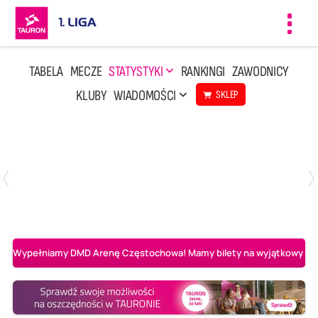
Toggl
navig
TABELA
MECZE
STATYSTYKI
RANKINGI
ZAWODNICY
KLUBY
WIADOMOŚCI
SKLEP
Czwartek, 23 Kwi, 17:30
3
1
BBTS Bielsko-Biała
CUK Anioły Toruń
Wypełniamy DMD Arenę Częstochowa! Mamy bilety na wyjątkowy mecz 