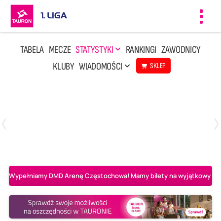
Toggl
navig
TABELA
MECZE
STATYSTYKI
RANKINGI
ZAWODNICY
KLUBY
WIADOMOŚCI
SKLEP
Czwartek, 23 Kwi, 17:30
3
1
BBTS Bielsko-Biała
CUK Anioły Toruń
Wypełniamy DMD Arenę Częstochowa! Mamy bilety na wyjątkowy mecz 