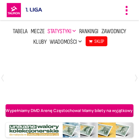
Toggl
navig
TABELA
MECZE
STATYSTYKI
RANKINGI
ZAWODNICY
KLUBY
WIADOMOŚCI
SKLEP
Czwartek, 23 Kwi, 17:30
3
1
BBTS Bielsko-Biała
CUK Anioły Toruń
Wypełniamy DMD Arenę Częstochowa! Mamy bilety na wyjątkowy mecz 