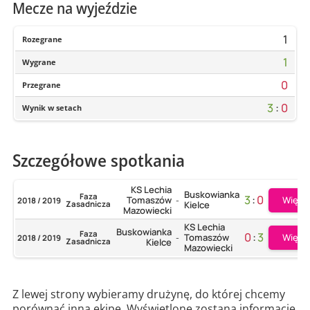
Mecze na wyjeździe
1
Rozegrane
1
Wygrane
0
Przegrane
3
:
0
Wynik w setach
Szczegółowe spotkania
KS Lechia
Buskowianka
Faza
3
:
0
Więce
Tomaszów
2018 / 2019
-
Zasadnicza
Kielce
Mazowiecki
KS Lechia
Buskowianka
Faza
0
:
3
Więce
Tomaszów
2018 / 2019
-
Zasadnicza
Kielce
Mazowiecki
Z lewej strony wybieramy drużynę, do której chcemy
porównać inną ekipę. Wyświetlone zostaną informacje