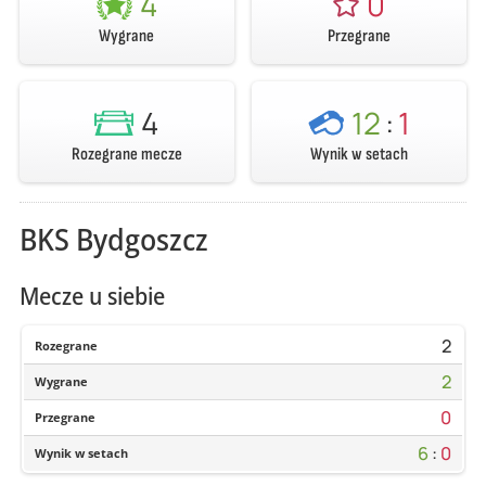
4
0
Wygrane
Przegrane
4
12
:
1
Rozegrane mecze
Wynik w setach
BKS Bydgoszcz
Mecze u siebie
2
Rozegrane
2
Wygrane
0
Przegrane
6
:
0
Wynik w setach