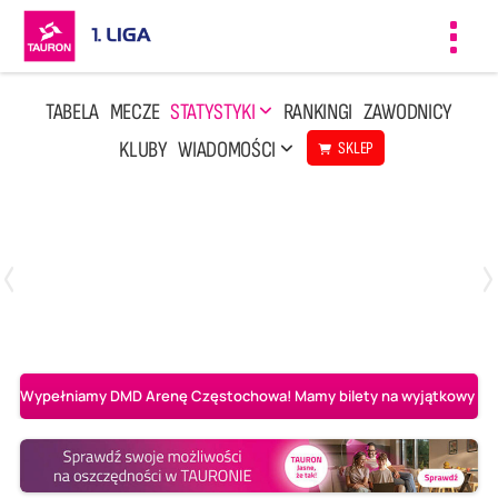
Toggl
navig
TABELA
MECZE
STATYSTYKI
RANKINGI
ZAWODNICY
KLUBY
WIADOMOŚCI
SKLEP
Czwartek, 23 Kwi, 17:30
3
1
BBTS Bielsko-Biała
CUK Anioły Toruń
Wypełniamy DMD Arenę Częstochowa! Mamy bilety na wyjątkowy mecz 