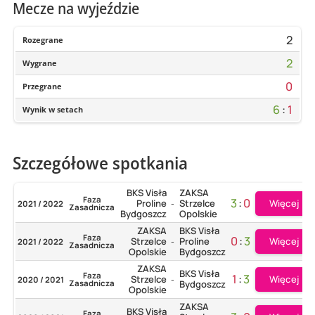
Mecze na wyjeździe
2
Rozegrane
2
Wygrane
0
Przegrane
6
:
1
Wynik w setach
Szczegółowe spotkania
BKS Visła
ZAKSA
Faza
3
:
0
Więcej
Proline
Strzelce
2021 / 2022
-
Zasadnicza
Bydgoszcz
Opolskie
ZAKSA
BKS Visła
Faza
0
:
3
Więcej
Strzelce
Proline
2021 / 2022
-
Zasadnicza
Opolskie
Bydgoszcz
ZAKSA
BKS Visła
Faza
1
:
3
Więcej
Strzelce
2020 / 2021
-
Zasadnicza
Bydgoszcz
Opolskie
ZAKSA
BKS Visła
Faza