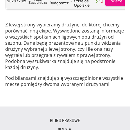
3
:
0
Więcej
Strzelce
2020 / 2021
-
Zasadnicza
Bydgoszcz
Opolskie
Z lewej strony wybieramy drużynę, do której chcemy
porównać inną ekipę. Wyświetlone zostaną informacje
o wszystkich spotkaniach ligowych obu drużyn od
sezonu. Dane będą prezentowane z punktu widzenia
drużyny wybranej z lewej strony, czyli ile ona razy
wygrała lub przegrała z rywalem z prawej strony.
Podobna wyszukiwarka znajduje się na podstronie
każdej drużyny.
Pod bilansami znajdują się wyszczególnione wszystkie
mecze pomiędzy dwoma wybranymi drużynami.
BIURO PRASOWE
PLS S.A.