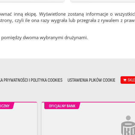
ównać inną ekipę. Wyświetlone zostaną informacje o wszystki
rony, czyli ile ona razy wygrała lub przegrała z rywalem z pra
cze pomiędzy dwoma wybranymi drużynami.
KA PRYWATNOŚCI I POLITYKA COOKIES
USTAWIENIA PLIKÓW COOKIE
SKL
ICZNY
OFICJALNY BANK