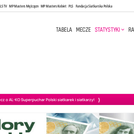
LS TV
MP Masters Mężczyzn
MP Masters Kobiet
PLS
Fundacja Siatkarska Polska
TABELA
MECZE
STATYSTYKI
RA
 Kwi, 17:00
Niedziela, 26 Kwi, 20:00
0
3
3
1
uń
BBTS Bielsko-Biała
GKS Katowice
KKS M
o AL-KO Superpuchar Polski siatkarek i siatkarzy!