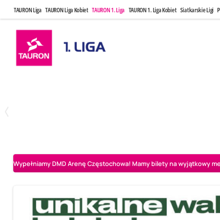
TAURON Liga
TAURON Liga Kobiet
TAURON 1. Liga
TAURON 1. Liga Kobiet
Siatkarskie Ligi
P
Czwartek, 23 Kwi, 17:30
Niedziela, 26
3
1
BBTS Bielsko-Biała
CUK Anioły Toruń
CUK Anioły Tor
Wypełniamy DMD Arenę Częstochowa! Mamy bilety na wyjątkowy mecz 