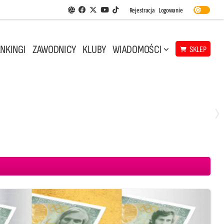
Facebook
Twitter
Youtube
Rejestracja
Logowanie
Aplikacja Siatkarskie Ligi
TikTok
NKINGI
ZAWODNICY
KLUBY
WIADOMOŚCI
SKLEP
Środa, 29 Kwi, 18:00
0
3
ICKIEWICZ Kluczbork
CUK Anioły Toruń
KKS MICKIEWICZ Kluczbork