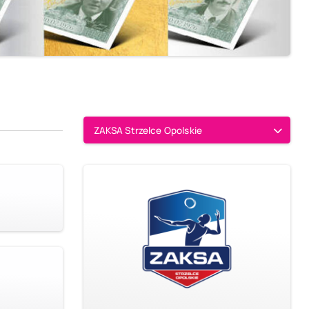
ZAKSA Strzelce Opolskie