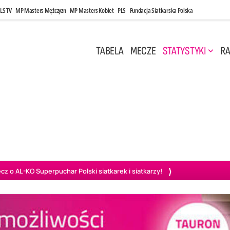
LS TV
MP Masters Mężczyzn
MP Masters Kobiet
PLS
Fundacja Siatkarska Polska
TABELA
MECZE
STATYSTYKI
RA
 Kwi, 17:00
Niedziela, 26 Kwi, 20:00
0
3
3
1
uń
BBTS Bielsko-Biała
GKS Katowice
KKS M
o AL-KO Superpuchar Polski siatkarek i siatkarzy!