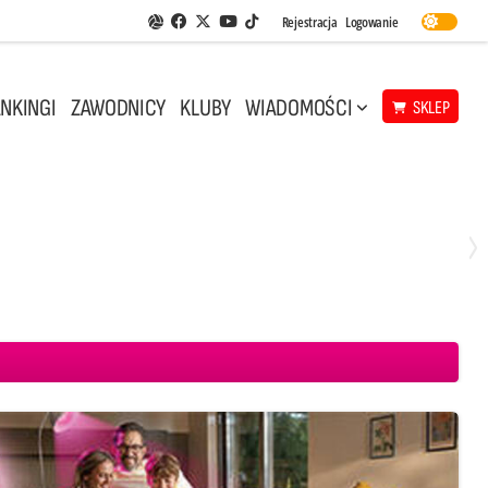
Facebook
Twitter
Youtube
Rejestracja
Logowanie
Aplikacja Siatkarskie Ligi
TikTok
NKINGI
ZAWODNICY
KLUBY
WIADOMOŚCI
SKLEP
Środa, 29 Kwi, 18:00
0
3
ICKIEWICZ Kluczbork
CUK Anioły Toruń
KKS MICKIEWICZ Kluczbork