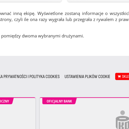
ównać inną ekipę. Wyświetlone zostaną informacje o wszystki
rony, czyli ile ona razy wygrała lub przegrała z rywalem z pra
cze pomiędzy dwoma wybranymi drużynami.
KA PRYWATNOŚCI I POLITYKA COOKIES
USTAWIENIA PLIKÓW COOKIE
SKL
ICZNY
OFICJALNY BANK