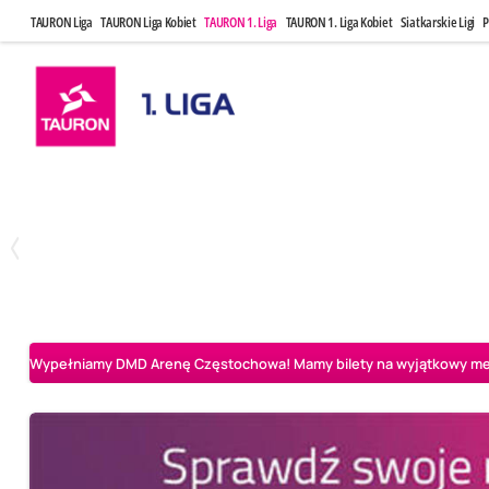
TAURON Liga
TAURON Liga Kobiet
TAURON 1. Liga
TAURON 1. Liga Kobiet
Siatkarskie Ligi
P
Czwartek, 23 Kwi, 17:30
Niedziela, 26
3
1
BBTS Bielsko-Biała
CUK Anioły Toruń
CUK Anioły Tor
Wypełniamy DMD Arenę Częstochowa! Mamy bilety na wyjątkowy mecz 