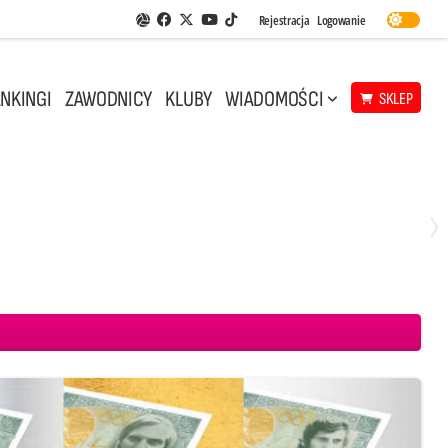
Facebook
Twitter
Youtube
Rejestracja
Logowanie
Aplikacja Siatkarskie Ligi
TikTok
NKINGI
ZAWODNICY
KLUBY
WIADOMOŚCI
SKLEP
Środa, 29 Kwi, 18:00
0
3
ICKIEWICZ Kluczbork
CUK Anioły Toruń
KKS MICKIEWICZ Kluczbork