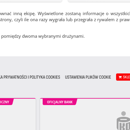
ównać inną ekipę. Wyświetlone zostaną informacje o wszystki
rony, czyli ile ona razy wygrała lub przegrała z rywalem z pra
cze pomiędzy dwoma wybranymi drużynami.
KA PRYWATNOŚCI I POLITYKA COOKIES
USTAWIENIA PLIKÓW COOKIE
SKL
ICZNY
OFICJALNY BANK