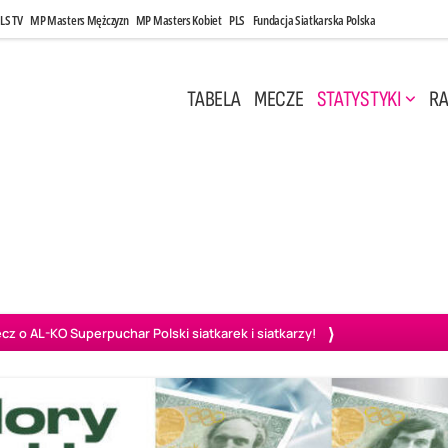
LS TV
MP Masters Mężczyzn
MP Masters Kobiet
PLS
Fundacja Siatkarska Polska
TABELA
MECZE
STATYSTYKI
RA
 Kwi, 17:00
Niedziela, 26 Kwi, 20:00
0
3
3
1
uń
BBTS Bielsko-Biała
GKS Katowice
KKS M
o AL-KO Superpuchar Polski siatkarek i siatkarzy!