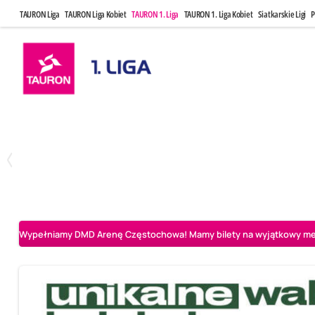
TAURON Liga
TAURON Liga Kobiet
TAURON 1. Liga
TAURON 1. Liga Kobiet
Siatkarskie Ligi
P
Czwartek, 23 Kwi, 17:30
Niedziela, 26
3
1
BBTS Bielsko-Biała
CUK Anioły Toruń
CUK Anioły Tor
Wypełniamy DMD Arenę Częstochowa! Mamy bilety na wyjątkowy mecz 