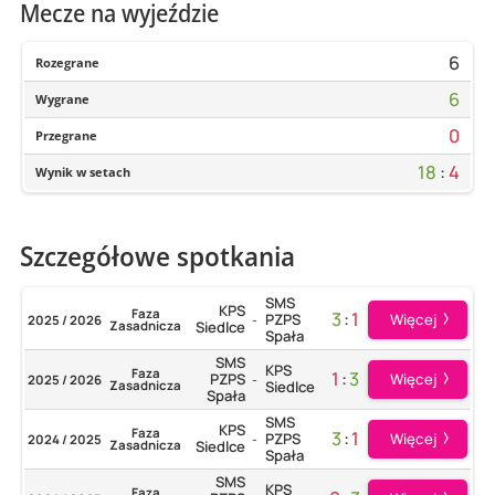
Mecze na wyjeździe
6
Rozegrane
6
Wygrane
0
Przegrane
18
:
4
Wynik w setach
Szczegółowe spotkania
SMS
KPS
Faza
3
:
1
Więcej
PZPS
2025 / 2026
-
Zasadnicza
Siedlce
Spała
SMS
KPS
Faza
1
:
3
Więcej
PZPS
2025 / 2026
-
Zasadnicza
Siedlce
Spała
SMS
KPS
Faza
3
:
1
Więcej
PZPS
2024 / 2025
-
Zasadnicza
Siedlce
Spała
SMS
KPS
Faza