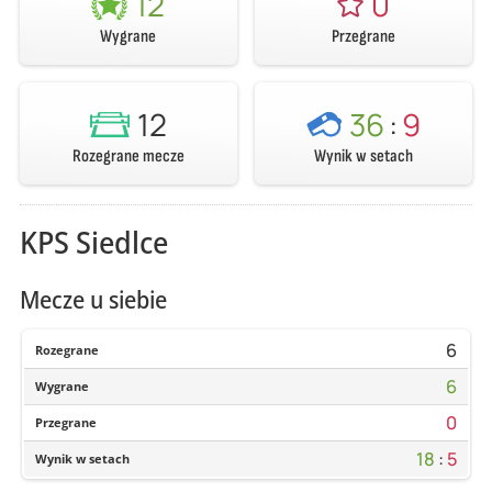
12
0
Wygrane
Przegrane
12
36
:
9
Rozegrane mecze
Wynik w setach
KPS Siedlce
Mecze u siebie
6
Rozegrane
6
Wygrane
0
Przegrane
18
:
5
Wynik w setach