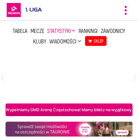
Toggl
navig
TABELA
MECZE
STATYSTYKI
RANKINGI
ZAWODNICY
KLUBY
WIADOMOŚCI
SKLEP
Czwartek, 23 Kwi, 17:30
3
1
BBTS Bielsko-Biała
CUK Anioły Toruń
Wypełniamy DMD Arenę Częstochowa! Mamy bilety na wyjątkowy mecz 