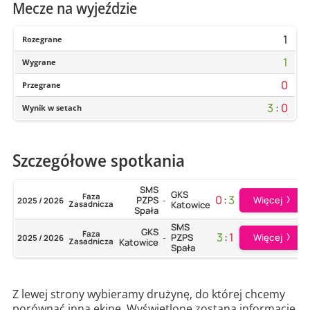
Mecze na wyjeździe
1
Rozegrane
1
Wygrane
0
Przegrane
3
:
0
Wynik w setach
Szczegółowe spotkania
SMS
GKS
Faza
0
:
3
Więcej
PZPS
2025 / 2026
-
Zasadnicza
Katowice
Spała
SMS
GKS
Faza
3
:
1
Więcej
PZPS
2025 / 2026
-
Zasadnicza
Katowice
Spała
Z lewej strony wybieramy drużynę, do której chcemy
porównać inną ekipę. Wyświetlone zostaną informacje