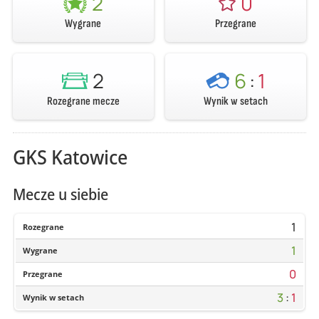
2
0
Wygrane
Przegrane
2
6
:
1
Rozegrane mecze
Wynik w setach
GKS Katowice
Mecze u siebie
1
Rozegrane
1
Wygrane
0
Przegrane
3
:
1
Wynik w setach