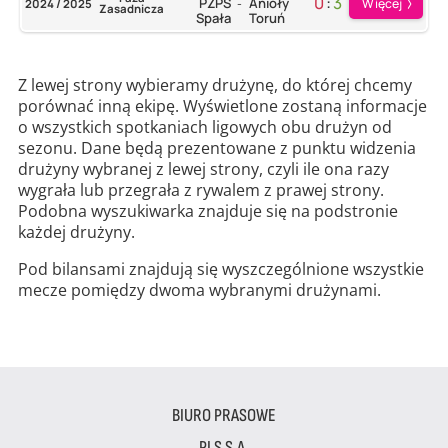
0
:
3
PZPS
Anioły
Więcej
2024 / 2025
-
Zasadnicza
Spała
Toruń
Z lewej strony wybieramy drużynę, do której chcemy
porównać inną ekipę. Wyświetlone zostaną informacje
o wszystkich spotkaniach ligowych obu drużyn od
sezonu. Dane będą prezentowane z punktu widzenia
drużyny wybranej z lewej strony, czyli ile ona razy
wygrała lub przegrała z rywalem z prawej strony.
Podobna wyszukiwarka znajduje się na podstronie
każdej drużyny.
Pod bilansami znajdują się wyszczególnione wszystkie
mecze pomiędzy dwoma wybranymi drużynami.
BIURO PRASOWE
PLS S.A.