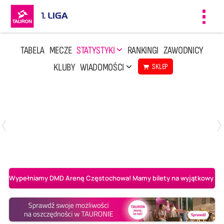
Toggl
navig
TABELA
MECZE
STATYSTYKI
RANKINGI
ZAWODNICY
KLUBY
WIADOMOŚCI
SKLEP
Czwartek, 23 Kwi, 17:30
3
1
BBTS Bielsko-Biała
CUK Anioły Toruń
Wypełniamy DMD Arenę Częstochowa! Mamy bilety na wyjątkowy mecz 