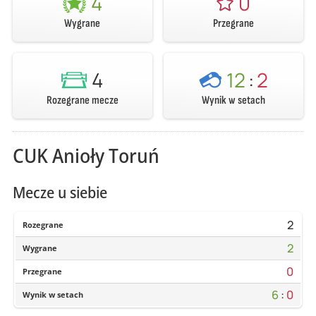
4
0
Wygrane
Przegrane
4
12
:
2
Rozegrane mecze
Wynik w setach
CUK Anioły Toruń
Mecze u siebie
2
Rozegrane
2
Wygrane
0
Przegrane
6
:
0
Wynik w setach