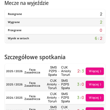
Mecze na wyjeździe
2
Rozegrane
2
Wygrane
0
Przegrane
6
:
2
Wynik w setach
Szczegółowe spotkania
SMS
CUK
Faza
2
:
3
PZPS
Anioły
Więcej
2025 / 2026
-
Zasadnicza
Spała
Toruń
CUK
SMS
Faza
3
:
0
Anioły
PZPS
Więcej
2025 / 2026
-
Zasadnicza
Toruń
Spała
CUK
SMS
Faza
3
:
0
Anioły
PZPS
Więcej
2024 / 2025
-
Zasadnicza
Toruń
Spała
SMS
CUK
Faza