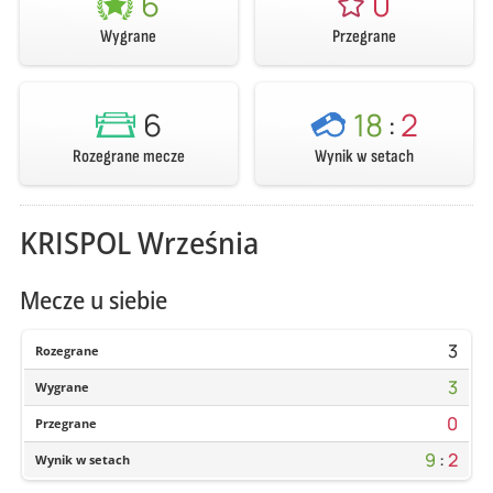
6
0
Wygrane
Przegrane
6
18
:
2
Rozegrane mecze
Wynik w setach
KRISPOL Września
Mecze u siebie
3
Rozegrane
3
Wygrane
0
Przegrane
9
:
2
Wynik w setach