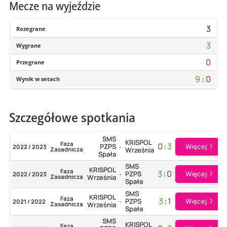
Mecze na wyjeździe
3
Rozegrane
3
Wygrane
0
Przegrane
9
:
0
Wynik w setach
Szczegółowe spotkania
SMS
KRISPOL
Faza
0
:
3
Więcej
PZPS
2022 / 2023
-
Zasadnicza
Września
Spała
SMS
KRISPOL
Faza
3
:
0
Więcej
PZPS
2022 / 2023
-
Zasadnicza
Września
Spała
SMS
KRISPOL
Faza
3
:
1
Więcej
PZPS
2021 / 2022
-
Zasadnicza
Września
Spała
SMS
KRISPOL
Faza