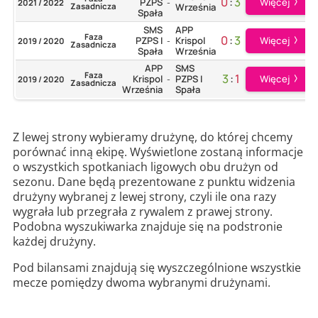
0
:
3
Więcej
PZPS
2021 / 2022
-
Zasadnicza
Września
Spała
SMS
APP
Faza
0
:
3
Więcej
PZPS I
Krispol
2019 / 2020
-
Zasadnicza
Spała
Września
APP
SMS
Faza
3
:
1
Więcej
Krispol
PZPS I
2019 / 2020
-
Zasadnicza
Września
Spała
Z lewej strony wybieramy drużynę, do której chcemy
porównać inną ekipę. Wyświetlone zostaną informacje
o wszystkich spotkaniach ligowych obu drużyn od
sezonu. Dane będą prezentowane z punktu widzenia
drużyny wybranej z lewej strony, czyli ile ona razy
wygrała lub przegrała z rywalem z prawej strony.
Podobna wyszukiwarka znajduje się na podstronie
każdej drużyny.
Pod bilansami znajdują się wyszczególnione wszystkie
mecze pomiędzy dwoma wybranymi drużynami.